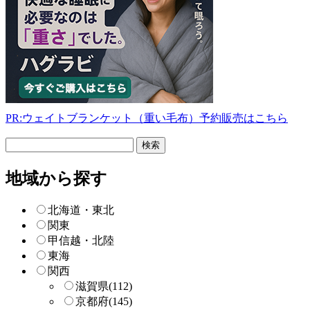
PR:ウェイトブランケット（重い毛布）予約販売はこちら
フ
リ
ー
地域から探す
検
索
北海道・東北
関東
甲信越・北陸
東海
関西
滋賀県
(112)
京都府
(145)