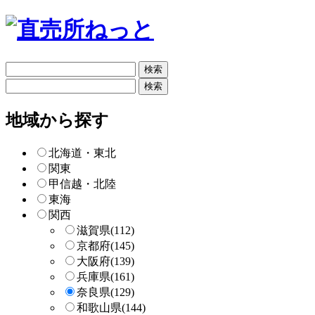
フ
リ
フ
ー
リ
検
ー
地域から探す
索
検
索
北海道・東北
関東
甲信越・北陸
東海
関西
滋賀県
(112)
京都府
(145)
大阪府
(139)
兵庫県
(161)
奈良県
(129)
和歌山県
(144)