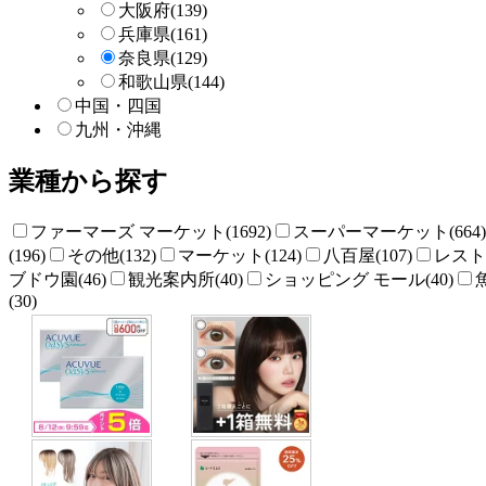
大阪府
(139)
兵庫県
(161)
奈良県
(129)
和歌山県
(144)
中国・四国
九州・沖縄
業種から探す
ファーマーズ マーケット(1692)
スーパーマーケット(664)
(196)
その他(132)
マーケット(124)
八百屋(107)
レストラ
ブドウ園(46)
観光案内所(40)
ショッピング モール(40)
(30)