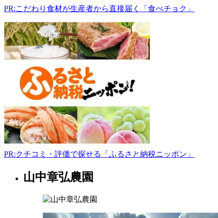
0054
PR:こだわり食材が生産者から直接届く「食べチョク」
奈
良
県
北
葛
城
郡
北
葛
城
郡
河
合
町
穴
PR:クチコミ・評価で探せる「ふるさと納税ニッポン」
闇
537
山中章弘農園
奈
良
-
県
果