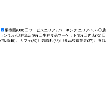
果樹園(600)
サービスエリア / パーキング エリア(487)
農
ン(103)
鮮魚店(99)
生鮮食品マーケット(80)
肉店(75)
魚市場(40)
カフェ(39)
精肉店(38)
食品製造業者(37)
養鶏場