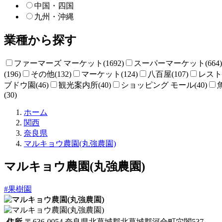
中国・四国
九州・沖縄
業種から探す
ファーマーズ マーケット(1692)
スーパーマーケット(664)
(196)
その他(132)
マーケット(124)
八百屋(107)
レストラ
ブドウ園(46)
観光案内所(40)
ショッピング モール(40)
(30)
直
ホーム
売
関西
所
奈良県
ね
マルキョウ農園(丸強農園)
っ
と
マルキョウ農園(丸強農園)
#果樹園
住所
〒636-0054 奈良県北葛城郡北葛城郡河合町穴闇537