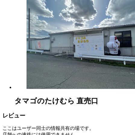
樹
園
2022
年
8
月
17
日
2022
直
年
売
8
所
月
ね
20
っ
日
と
タマゴのたけむら 直売口
レビュー
ここはユーザー同士の情報共有の場です。
店舗への連絡には使用できません。