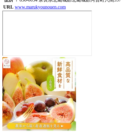
URL
www.marukyounouen.com
マ
ル
キ
ョ
ウ
農
園
(丸
強
農
園)
636-