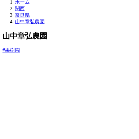
直
ホーム
売
関西
所
奈良県
ね
山中章弘農園
っ
と
山中章弘農園
#果樹園