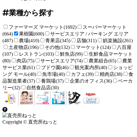
業種から探す
ファーマーズ マーケット(1692)
スーパーマーケット
(664)
果樹園(600)
サービスエリア / パーキング エリア
(487)
農場(410)
青果店(345)
店舗(311)
娯楽施設(261)
土産物店(196)
その他(132)
マーケット(124)
八百屋
(107)
レストラン(103)
鮮魚店(99)
生鮮食品マーケット
(80)
肉店(75)
サービスエリア(74)
農業組合(65)
農業
サービス業(61)
ブドウ園(46)
観光案内所(40)
ショッピ
ング モール(40)
魚市場(40)
カフェ(39)
精肉店(38)
食
品製造業者(37)
養鶏場(37)
企業のオフィス(36)
ベーカ
リー(32)
自然食品店(30)
Copyright © 直売所ねっと