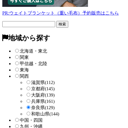
PR:ウェイトブランケット（重い毛布）予約販売はこちら
フ
リ
ー
地域から探す
検
索
北海道・東北
関東
甲信越・北陸
東海
関西
滋賀県
(112)
京都府
(145)
大阪府
(139)
兵庫県
(161)
奈良県
(129)
和歌山県
(144)
中国・四国
九州・沖縄