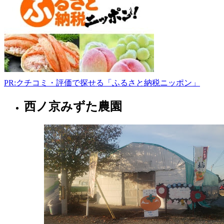
66-
3334
-
PR:クチコミ・評価で探せる「ふるさと納税ニッポン」
西ノ京みずた農園
奈
良
県
果
樹
園
2022
年
8
月
17