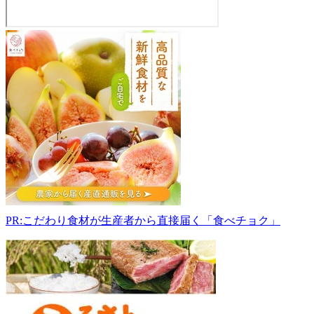
山
中
章
弘
農
園
632-
0042
奈
良
県
天
理
PR:こだわり食材が生産者から直接届く「食べチョク」
市
萱
生
町
549-
1
0743-