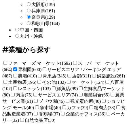
大阪府
(139)
兵庫県
(161)
奈良県
(129)
和歌山県
(144)
中国・四国
九州・沖縄
業種から探す
ファーマーズ マーケット(1692)
スーパーマーケット
(664)
果樹園(600)
サービスエリア / パーキング エリア
(487)
農場(410)
青果店(345)
店舗(311)
娯楽施設(261)
土産物店(196)
その他(132)
マーケット(124)
八百屋
(107)
レストラン(103)
鮮魚店(99)
生鮮食品マーケット
(80)
肉店(75)
サービスエリア(74)
農業組合(65)
農業
サービス業(61)
ブドウ園(46)
観光案内所(40)
ショッピ
ング モール(40)
魚市場(40)
カフェ(39)
精肉店(38)
食
品製造業者(37)
養鶏場(37)
企業のオフィス(36)
ベーカ
リー(32)
自然食品店(30)