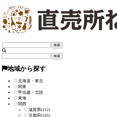
フ
リ
ー
フ
検
リ
索
ー
地域から探す
検
索
北海道・東北
関東
甲信越・北陸
東海
関西
滋賀県
(112)
京都府
(145)