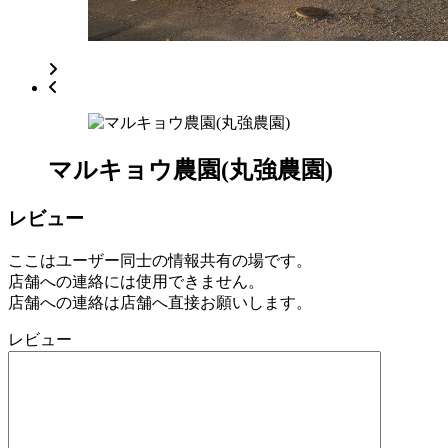
日
2022
直
年
売
8
所
月
ね
20
っ
日
と
マルキョウ農園(丸強農園)
レビュー
ここはユーザー同士の情報共有の場です。
店舗への連絡には使用できません。
店舗への連絡は店舗へ直接お願いします。
レビュー