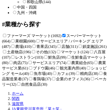
和歌山県
(144)
中国・四国
九州・沖縄
業種から探す
ファーマーズ マーケット(1692)
スーパーマーケット
(664)
果樹園(600)
サービスエリア / パーキング エリア
(487)
農場(410)
青果店(345)
店舗(311)
娯楽施設(261)
土産物店(196)
その他(132)
マーケット(124)
八百屋
(107)
レストラン(103)
鮮魚店(99)
生鮮食品マーケット
(80)
肉店(75)
サービスエリア(74)
農業組合(65)
農業
サービス業(61)
ブドウ園(46)
観光案内所(40)
ショッピ
ング モール(40)
魚市場(40)
カフェ(39)
精肉店(38)
食
品製造業者(37)
養鶏場(37)
企業のオフィス(36)
ベーカ
リー(32)
自然食品店(30)
直
ホーム
売
関西
所
滋賀県
ね
JA東能登川直売所「菜々笑」