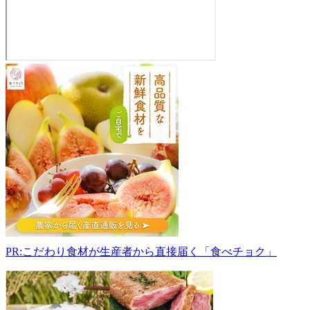
JA
東
能
登
川
直
売
所
「菜々
笑」
521-
1221
滋
PR:こだわり食材が生産者から直接届く「食べチョク」
賀
県
東
近