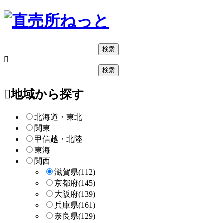
フ
リ
ー
フ
検
リ
索
ー
地域から探す
検
索
北海道・東北
関東
甲信越・北陸
東海
関西
滋賀県
(112)
京都府
(145)
大阪府
(139)
兵庫県
(161)
奈良県
(129)