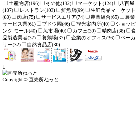
土産物店(196)
その他(132)
マーケット(124)
八百屋
(107)
レストラン(103)
鮮魚店(99)
生鮮食品マーケット
(80)
肉店(75)
サービスエリア(74)
農業組合(65)
農業
サービス業(61)
ブドウ園(46)
観光案内所(40)
ショッピ
ング モール(40)
魚市場(40)
カフェ(39)
精肉店(38)
食
品製造業者(37)
養鶏場(37)
企業のオフィス(36)
ベーカ
リー(32)
自然食品店(30)
Copyright © 直売所ねっと