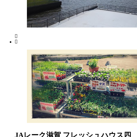
ー
ケ
ッ
ト
2022
年
8
月
17
日
2022
直
年
売
8
所
月
ね
20
っ
日
と
JAレーク滋賀 フレッシュハウス四