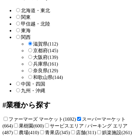
検
索
北海道・東北
関東
甲信越・北陸
東海
関西
滋賀県
(112)
京都府
(145)
大阪府
(139)
兵庫県
(161)
奈良県
(129)
和歌山県
(144)
中国・四国
九州・沖縄
業種から探す
ファーマーズ マーケット(1692)
スーパーマーケット
(664)
果樹園(600)
サービスエリア / パーキング エリア
(487)
農場(410)
青果店(345)
店舗(311)
娯楽施設(261)