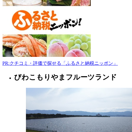
江
市
垣
見
町
679
0748-
42-
0831
9:00-
14:00
PR:クチコミ・評価で探せる「ふるさと納税ニッポン」
日
曜
びわこもりやまフルーツランド
滋
日
賀
県
ス
ー
パ
ー
マ