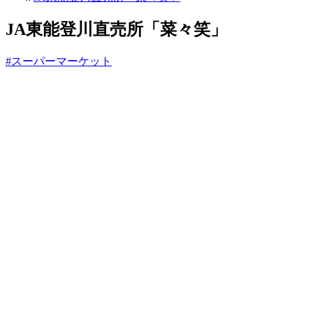
っ
と
JA東能登川直売所「菜々笑」
#スーパーマーケット