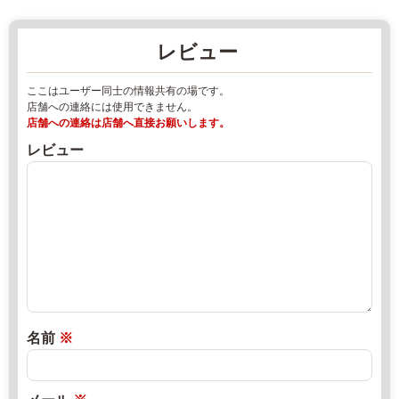
県
卸
高
売
レビュー
島
市
市
場
ここはユーザー同士の情報共有の場です。
新
2
店舗への連絡には使用できません。
旭
0
店舗への連絡は店舗へ直接お願いします。
町
2
レビュー
旭
2
1
年
丁
8
目
月
8
1
-
7
8
日
0
2
直
7
0
売
名前
※
4
2
所
0
2
ね
-
年
っ