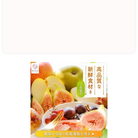
J
A
レ
ー
ク
滋
賀
フ
レ
ッ