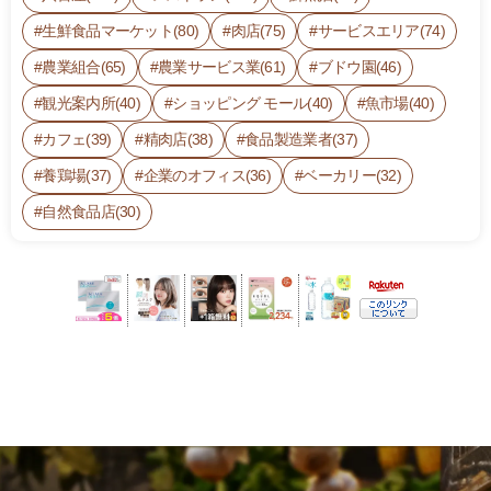
生鮮食品マーケット(80)
肉店(75)
サービスエリア(74)
農業組合(65)
農業サービス業(61)
ブドウ園(46)
観光案内所(40)
ショッピング モール(40)
魚市場(40)
カフェ(39)
精肉店(38)
食品製造業者(37)
養鶏場(37)
企業のオフィス(36)
ベーカリー(32)
自然食品店(30)