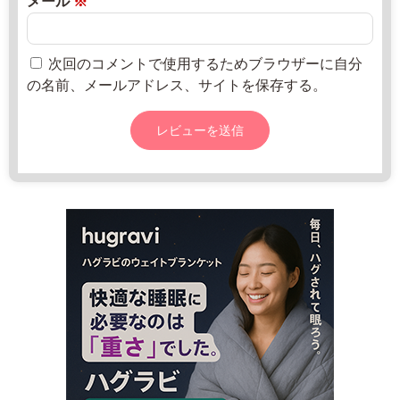
メール
※
2
8
と
5
月
-
2
次回のコメントで使用するためブラウザーに自分
8
0
の名前、メールアドレス、サイトを保存する。
1
日
8
3
1
0:
0
0
-
1
8:
0
0
月