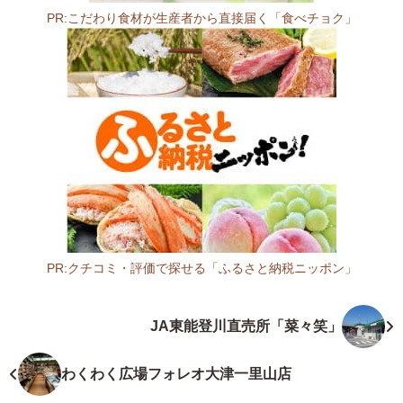
シ
PR:こだわり食材が生産者から直接届く「食べチョク」
ュ
ハ
ウ
ス
四
季
彩
館
5
2
0
-
PR:クチコミ・評価で探せる「ふるさと納税ニッポン」
1
滋
5
賀
JA東能登川直売所「菜々笑」
0
県
1
青
滋
果
わくわく広場フォレオ大津一里山店
賀
物