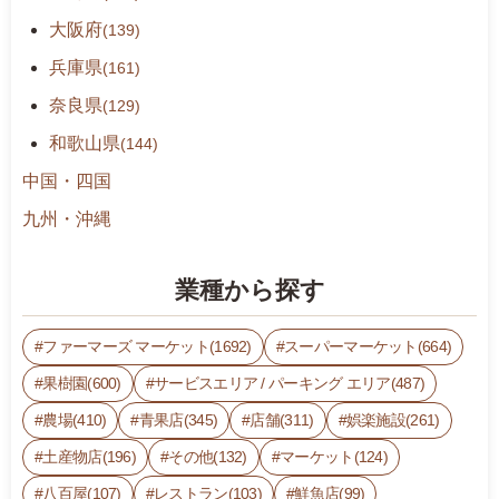
大阪府
(139)
兵庫県
(161)
奈良県
(129)
和歌山県
(144)
中国・四国
九州・沖縄
業種から探す
ファーマーズ マーケット(1692)
スーパーマーケット(664)
果樹園(600)
サービスエリア / パーキング エリア(487)
農場(410)
青果店(345)
店舗(311)
娯楽施設(261)
土産物店(196)
その他(132)
マーケット(124)
八百屋(107)
レストラン(103)
鮮魚店(99)