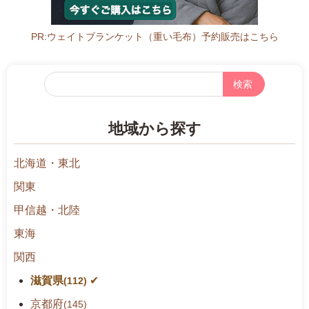
曜
日
PR:ウェイトブランケット（重い毛布）予約販売はこちら
フ
リ
ー
地域から探す
検
索
北海道・東北
関東
甲信越・北陸
東海
関西
滋賀県
(112)
京都府
(145)