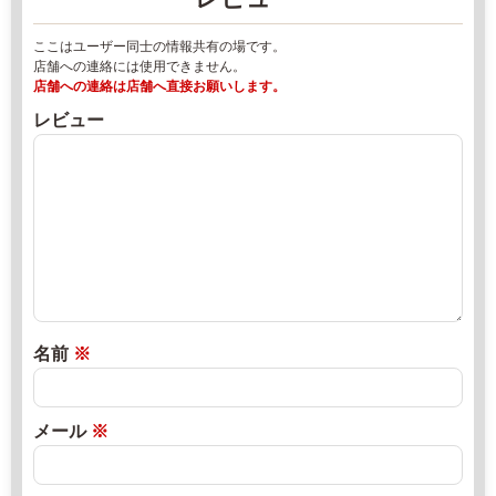
エ
1
リ
ここはユーザー同士の情報共有の場です。
0
ア
店舗への連絡には使用できません。
0
/
店舗への連絡は店舗へ直接お願いします。
2
パ
レビュー
8
ー
-
キ
6
ン
8
グ
6
エ
-
リ
8
ア
1
2
8
0
名前
※
0
2
2
9:
年
メール
※
0
8
0
月