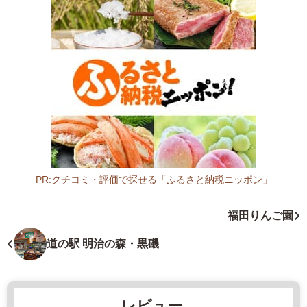
1
4
1
2
栃
木
県
さ
く
ら
市
PR:クチコミ・評価で探せる「ふるさと納税ニッポン」
喜
栃
連
木
福田りんご園
川
県
4
サ
道の駅 明治の森・黒磯
1
ー
4
ビ
5
ス
レビュー
-