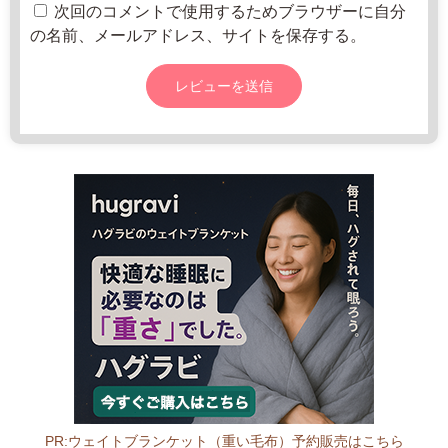
-
次回のコメントで使用するためブラウザーに自分
1
1
の名前、メールアドレス、サイトを保存する。
4
8:
日
0
2
直
0
0
売
2
所
2
ね
年
っ
8
と
月
2
0
日
PR:ウェイトブランケット（重い毛布）予約販売はこちら