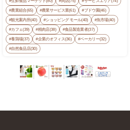
生鮮食品マーケット(80)
肉店(75)
サービスエリア(74)
農業組合(65)
農業サービス業(61)
ブドウ園(46)
観光案内所(40)
ショッピング モール(40)
魚市場(40)
カフェ(39)
精肉店(38)
食品製造業者(37)
養鶏場(37)
企業のオフィス(36)
ベーカリー(32)
自然食品店(30)