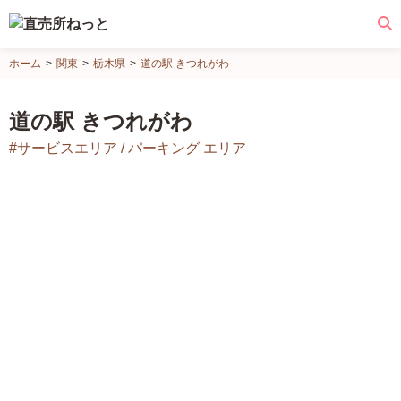
直
ホーム
関東
栃木県
道の駅 きつれがわ
売
所
道の駅 きつれがわ
ね
#サービスエリア / パーキング エリア
っ
と