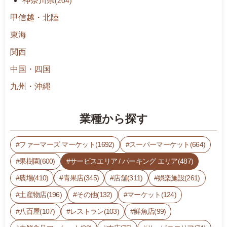
神奈川県
(204)
甲信越・北陸
東海
関西
中国・四国
九州・沖縄
業種から探す
ファーマーズ マーケット(1692)
スーパーマーケット(664)
果樹園(600)
サービスエリア / パーキング エリア(487)
農場(410)
青果店(345)
店舗(311)
娯楽施設(261)
土産物店(196)
その他(132)
マーケット(124)
八百屋(107)
レストラン(103)
鮮魚店(99)