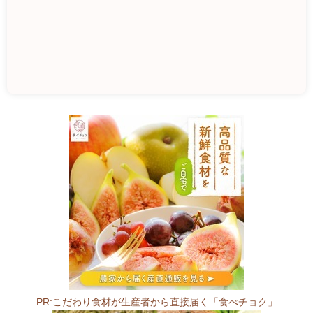
道
の
駅
き
つ
れ
が
わ
3
2
9
PR:こだわり食材が生産者から直接届く「食べチョク」
-