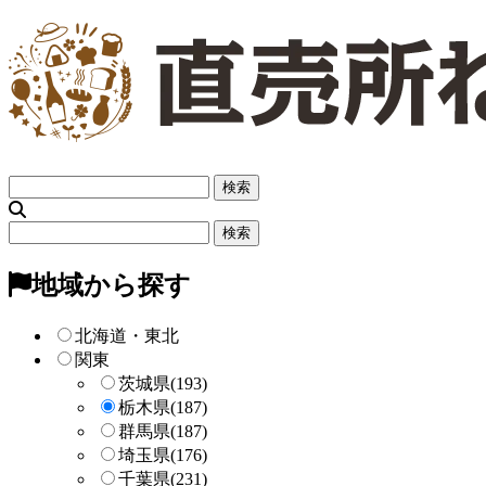
フ
リ
ー
フ
検
リ
索
ー
地域から探す
検
索
北海道・東北
関東
茨城県
(193)
栃木県
(187)
群馬県
(187)
埼玉県
(176)
千葉県
(231)