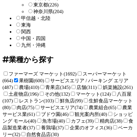
東京都
(226)
神奈川県
(204)
甲信越・北陸
東海
関西
中国・四国
九州・沖縄
業種から探す
ファーマーズ マーケット(1692)
スーパーマーケット
(664)
果樹園(600)
サービスエリア / パーキング エリア
(487)
農場(410)
青果店(345)
店舗(311)
娯楽施設(261)
土産物店(196)
その他(132)
マーケット(124)
八百屋
(107)
レストラン(103)
鮮魚店(99)
生鮮食品マーケット
(80)
肉店(75)
サービスエリア(74)
農業組合(65)
農業
サービス業(61)
ブドウ園(46)
観光案内所(40)
ショッピ
ング モール(40)
魚市場(40)
カフェ(39)
精肉店(38)
食
品製造業者(37)
養鶏場(37)
企業のオフィス(36)
ベーカ
リー(32)
自然食品店(30)