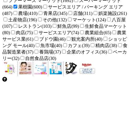
ファーマーズ マーケット(1692)
スーパーマーケット
(664)
果樹園(600)
サービスエリア / パーキング エリア
(487)
農場(410)
青果店(345)
店舗(311)
娯楽施設(261)
土産物店(196)
その他(132)
マーケット(124)
八百屋
(107)
レストラン(103)
鮮魚店(99)
生鮮食品マーケット
(80)
肉店(75)
サービスエリア(74)
農業組合(65)
農業
サービス業(61)
ブドウ園(46)
観光案内所(40)
ショッピ
ング モール(40)
魚市場(40)
カフェ(39)
精肉店(38)
食
品製造業者(37)
養鶏場(37)
企業のオフィス(36)
ベーカ
リー(32)
自然食品店(30)