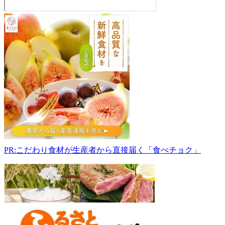
福
田
り
ん
ご
園
321-
2103
栃
木
県
宇
都
PR:こだわり食材が生産者から直接届く「食べチョク」
宮
市
石
那
田
町
1110
028-