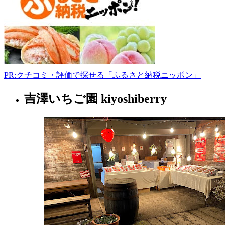
669-
2160
www.tochinavi.net/spot/home
8:00-
17:00
PR:クチコミ・評価で探せる「ふるさと納税ニッポン」
吉澤いちご園 kiyoshiberry
栃
木
県
果
樹
園
2022
年
8
月
14
日