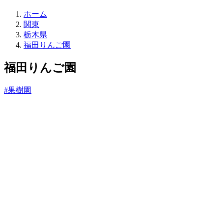
直
ホーム
売
関東
所
栃木県
ね
福田りんご園
っ
と
福田りんご園
#果樹園