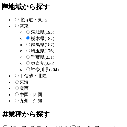
ー
地域から探す
検
索
北海道・東北
関東
茨城県
(193)
栃木県
(187)
群馬県
(187)
埼玉県
(176)
千葉県
(231)
東京都
(226)
神奈川県
(204)
甲信越・北陸
東海
関西
中国・四国
九州・沖縄
業種から探す