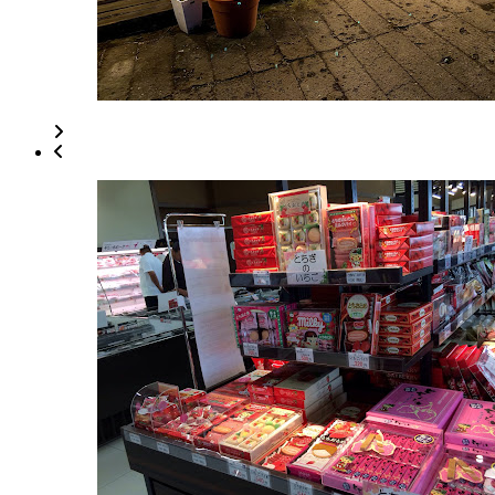
2022
直
年
売
8
所
月
ね
20
っ
日
と