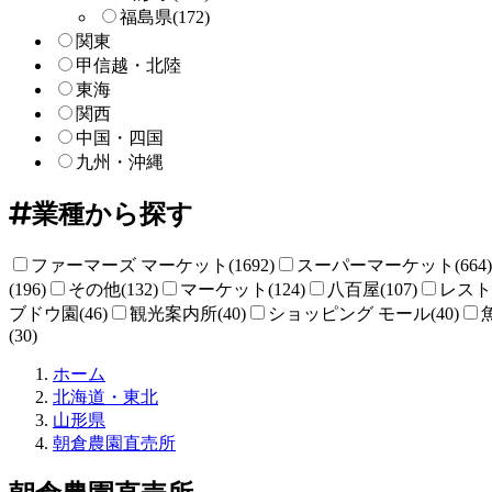
福島県
(172)
関東
甲信越・北陸
東海
関西
中国・四国
九州・沖縄
業種から探す
ファーマーズ マーケット(1692)
スーパーマーケット(664)
(196)
その他(132)
マーケット(124)
八百屋(107)
レストラ
ブドウ園(46)
観光案内所(40)
ショッピング モール(40)
(30)
直
ホーム
売
北海道・東北
所
山形県
ね
朝倉農園直売所
っ
と