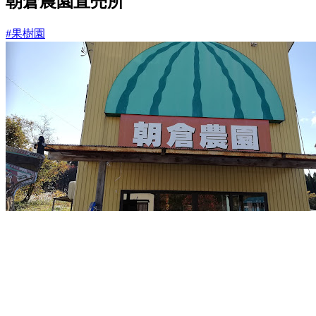
朝倉農園直売所
#果樹園