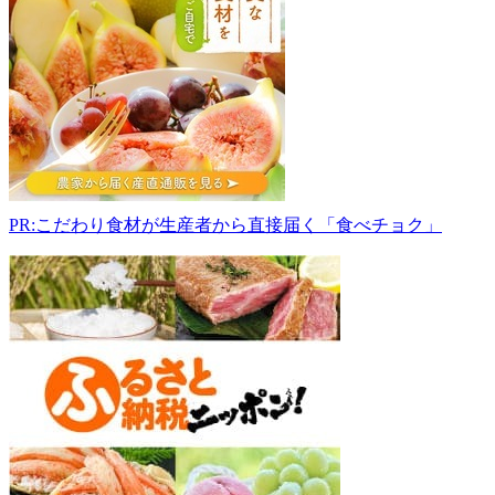
園
直
売
所
999-
4556
山
形
県
尾
PR:こだわり食材が生産者から直接届く「食べチョク」
花
沢
市
名
木
沢
1785-
40
-