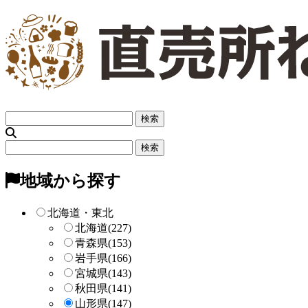
フ
リ
ー
フ
検
リ
索
ー
地域から探す
検
索
北海道・東北
北海道
(227)
青森県
(153)
岩手県
(166)
宮城県
(143)
秋田県
(141)
山形県
(147)