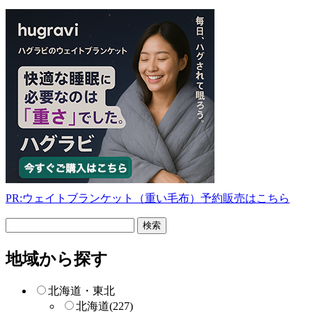
PR:ウェイトブランケット（重い毛布）予約販売はこちら
フ
リ
ー
地域から探す
検
索
北海道・東北
北海道
(227)