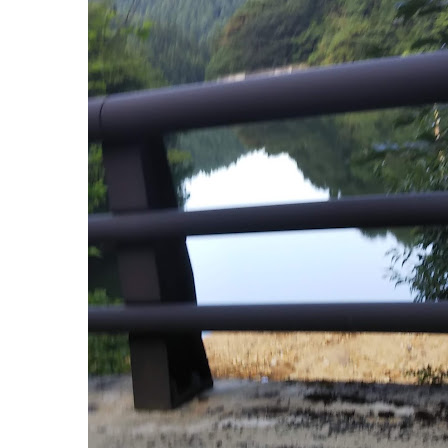
2022
年
8
月
18
日
2022
直
年
売
8
所
月
ね
20
っ
日
と