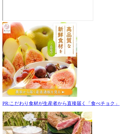
な
べ
く
ら
フ
ァ
ー
ム
直
売
所
990-
2483
PR:こだわり食材が生産者から直接届く「食べチョク」
山
形
県
山
形