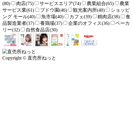
(80)
肉店(75)
サービスエリア(74)
農業組合(65)
農業
サービス業(61)
ブドウ園(46)
観光案内所(40)
ショッピ
ング モール(40)
魚市場(40)
カフェ(39)
精肉店(38)
食
品製造業者(37)
養鶏場(37)
企業のオフィス(36)
ベーカ
リー(32)
自然食品店(30)
Copyright © 直売所ねっと