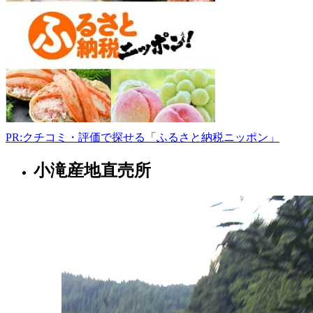
市
上
町
1
丁
目
14-
16
080-
7007-
PR:クチコミ・評価で探せる「ふるさと納税ニッポン」
2302
11:00-
小滝産地直売所
山
17:00
形
土
県
曜
日
弁
当
製
造
業
者