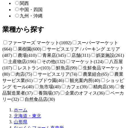
関西
中国・四国
九州・沖縄
業種から探す
ファーマーズ マーケット(1692)
スーパーマーケット
(664)
果樹園(600)
サービスエリア / パーキング エリア
(487)
農場(410)
青果店(345)
店舗(311)
娯楽施設(261)
土産物店(196)
その他(132)
マーケット(124)
八百屋
(107)
レストラン(103)
鮮魚店(99)
生鮮食品マーケット
(80)
肉店(75)
サービスエリア(74)
農業組合(65)
農業
サービス業(61)
ブドウ園(46)
観光案内所(40)
ショッピ
ング モール(40)
魚市場(40)
カフェ(39)
精肉店(38)
食
品製造業者(37)
養鶏場(37)
企業のオフィス(36)
ベーカ
リー(32)
自然食品店(30)
直
ホーム
売
北海道・東北
所
山形県
ね
なべくらファーム直売所