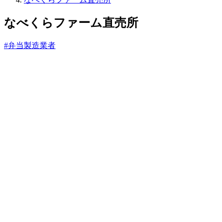
っ
と
なべくらファーム直売所
#弁当製造業者