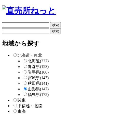
フ
リ
フ
ー
リ
検
ー
地域から探す
索
検
索
北海道・東北
北海道
(227)
青森県
(153)
岩手県
(166)
宮城県
(143)
秋田県
(141)
山形県
(147)
福島県
(172)
関東
甲信越・北陸
東海