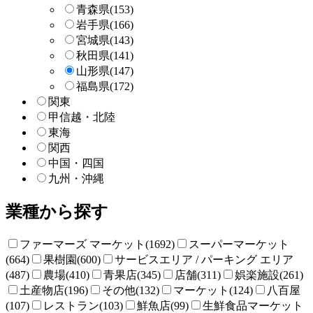
青森県
(153)
岩手県
(166)
宮城県
(143)
秋田県
(141)
山形県
(147)
福島県
(172)
関東
甲信越・北陸
東海
関西
中国・四国
九州・沖縄
業種から探す
ファーマーズ マーケット(1692)
スーパーマーケット
(664)
果樹園(600)
サービスエリア / パーキング エリア
(487)
農場(410)
青果店(345)
店舗(311)
娯楽施設(261)
土産物店(196)
その他(132)
マーケット(124)
八百屋
(107)
レストラン(103)
鮮魚店(99)
生鮮食品マーケット