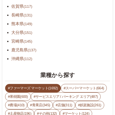
佐賀県
(117)
長崎県
(131)
熊本県
(149)
大分県
(151)
宮崎県
(145)
鹿児島県
(137)
沖縄県
(112)
業種から探す
ファーマーズ マーケット(1692)
スーパーマーケット(664)
果樹園(600)
サービスエリア / パーキング エリア(487)
農場(410)
青果店(345)
店舗(311)
娯楽施設(261)
土産物店(196)
その他(132)
マーケット(124)