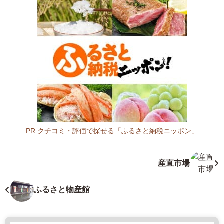
0
4
福
岡
県
田
川
郡
川
崎
町
PR:クチコミ・評価で探せる「ふるさと納税ニッポン」
田
福
原
岡
産直市場
1
県
2
フ
6
ァ
ふるさと物産館
2
ー
-
マ
2