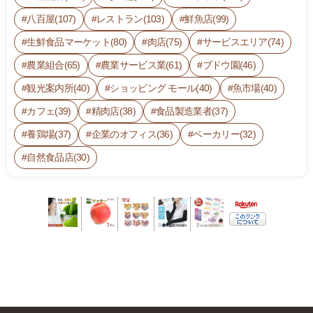
八百屋(107)
レストラン(103)
鮮魚店(99)
生鮮食品マーケット(80)
肉店(75)
サービスエリア(74)
農業組合(65)
農業サービス業(61)
ブドウ園(46)
観光案内所(40)
ショッピング モール(40)
魚市場(40)
カフェ(39)
精肉店(38)
食品製造業者(37)
養鶏場(37)
企業のオフィス(36)
ベーカリー(32)
自然食品店(30)