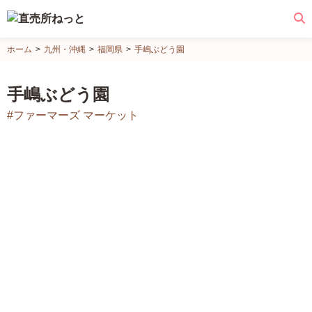
直
ホーム
九州・沖縄
福岡県
手嶋ぶどう園
売
所
手嶋ぶどう園
ね
#ファーマーズ マーケット
っ
と