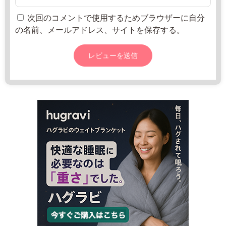
v
2
所
o
2
ね
次回のコメントで使用するためブラウザーに自分
i
年
っ
の名前、メールアドレス、サイトを保存する。
c
8
と
e.
月
c
2
o
0
m
日
9:
0
0
-
1
7:
0
0