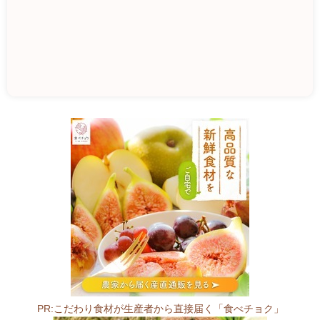
手
嶋
ぶ
ど
う
園
8
2
7
-
0
PR:こだわり食材が生産者から直接届く「食べチョク」
0