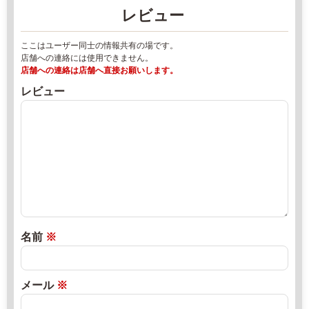
ー
レビュー
0
ズ
9
マ
ここはユーザー同士の情報共有の場です。
7
ー
店舗への連絡には使用できません。
4
ケ
店舗への連絡は店舗へ直接お願いします。
-
ッ
レビュー
7
ト
2
2
-
0
5
2
4
2
5
年
4
8
g
月
r
1
名前
※
a
8
p
日
e
2
直
メール
※
s
0
売