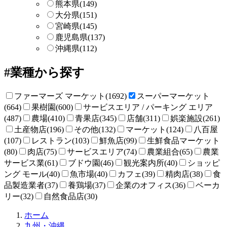
熊本県
(149)
大分県
(151)
宮崎県
(145)
鹿児島県
(137)
沖縄県
(112)
業種から探す
ファーマーズ マーケット(1692)
スーパーマーケット
(664)
果樹園(600)
サービスエリア / パーキング エリア
(487)
農場(410)
青果店(345)
店舗(311)
娯楽施設(261)
土産物店(196)
その他(132)
マーケット(124)
八百屋
(107)
レストラン(103)
鮮魚店(99)
生鮮食品マーケット
(80)
肉店(75)
サービスエリア(74)
農業組合(65)
農業
サービス業(61)
ブドウ園(46)
観光案内所(40)
ショッピ
ング モール(40)
魚市場(40)
カフェ(39)
精肉店(38)
食
品製造業者(37)
養鶏場(37)
企業のオフィス(36)
ベーカ
リー(32)
自然食品店(30)
直
ホーム
売
九州・沖縄