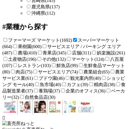
宮崎県
(145)
鹿児島県
(137)
沖縄県
(112)
業種から探す
ファーマーズ マーケット(1692)
スーパーマーケット
(664)
果樹園(600)
サービスエリア / パーキング エリア
(487)
農場(410)
青果店(345)
店舗(311)
娯楽施設(261)
土産物店(196)
その他(132)
マーケット(124)
八百屋
(107)
レストラン(103)
鮮魚店(99)
生鮮食品マーケット
(80)
肉店(75)
サービスエリア(74)
農業組合(65)
農業
サービス業(61)
ブドウ園(46)
観光案内所(40)
ショッピ
ング モール(40)
魚市場(40)
カフェ(39)
精肉店(38)
食
品製造業者(37)
養鶏場(37)
企業のオフィス(36)
ベーカ
リー(32)
自然食品店(30)