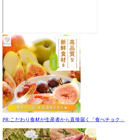
上
野
の
里
ふ
れ
あ
い
市
822-
1102
福
岡
PR:こだわり食材が生産者から直接届く「食べチョク」
県
田
川