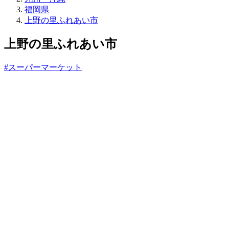
所
福岡県
ね
上野の里ふれあい市
っ
と
上野の里ふれあい市
#スーパーマーケット