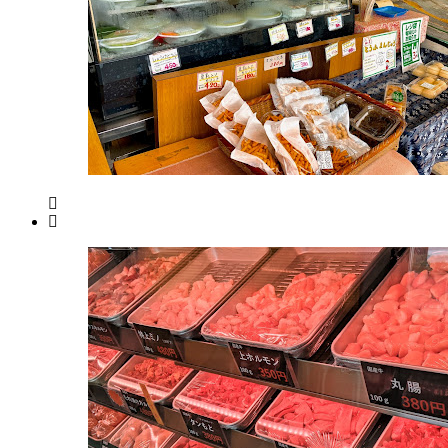
マ
ー
ケ
ッ
ト
2022
年
8
月
18
日
2022
直
年
売
8
所
月
ね
20
っ
日
と