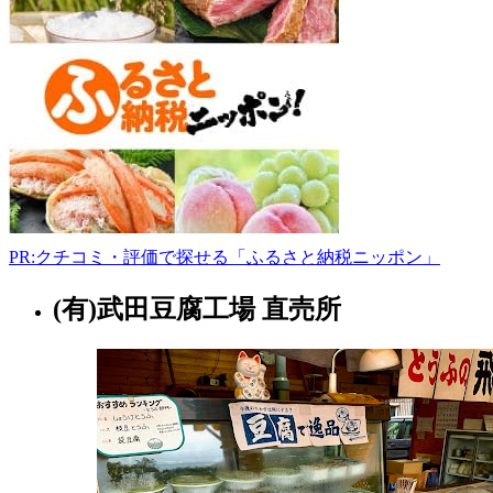
郡
福
智
町
上
野
2811-
1
0947-
23-
0888
ja-
PR:クチコミ・評価で探せる「ふるさと納税ニッポン」
tagawa.or.jp/store/01_aganonosato
8:30-
18:00
(有)武田豆腐工場 直売所
福
岡
県
ス
ー
パ
ー