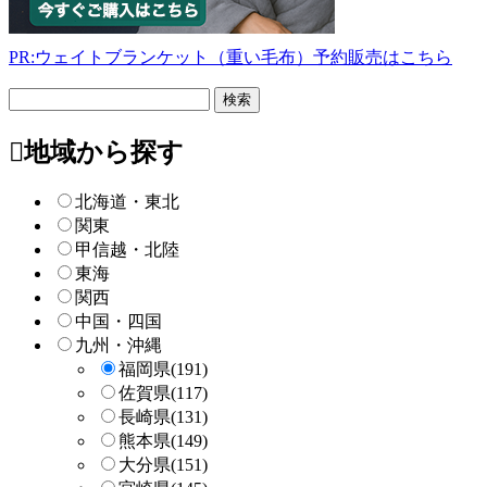
PR:ウェイトブランケット（重い毛布）予約販売はこちら
フ
リ
ー
地域から探す
検
索
北海道・東北
関東
甲信越・北陸
東海
関西
中国・四国
九州・沖縄
福岡県
(191)
佐賀県
(117)
長崎県
(131)
熊本県
(149)
大分県
(151)