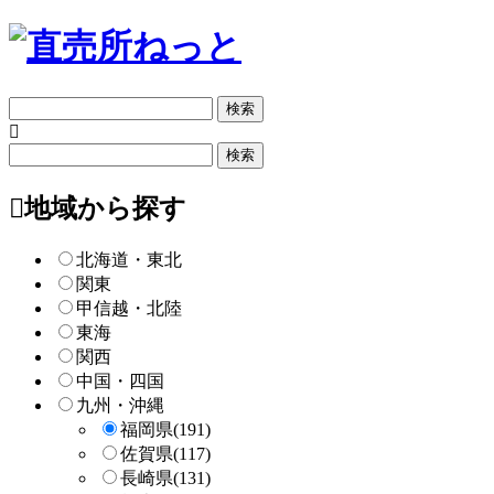
フ
リ
ー
フ
検
リ
索
ー
地域から探す
検
索
北海道・東北
関東
甲信越・北陸
東海
関西
中国・四国
九州・沖縄
福岡県
(191)
佐賀県
(117)
長崎県
(131)