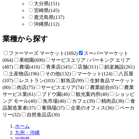
大分県
(151)
宮崎県
(145)
鹿児島県
(137)
沖縄県
(112)
業種から探す
ファーマーズ マーケット(1692)
スーパーマーケット
(664)
果樹園(600)
サービスエリア / パーキング エリア
(487)
農場(410)
青果店(345)
店舗(311)
娯楽施設(261)
土産物店(196)
その他(132)
マーケット(124)
八百屋
(107)
レストラン(103)
鮮魚店(99)
生鮮食品マーケット
(80)
肉店(75)
サービスエリア(74)
農業組合(65)
農業
サービス業(61)
ブドウ園(46)
観光案内所(40)
ショッピ
ング モール(40)
魚市場(40)
カフェ(39)
精肉店(38)
食
品製造業者(37)
養鶏場(37)
企業のオフィス(36)
ベーカ
リー(32)
自然食品店(30)
直
ホーム
売
九州・沖縄
所