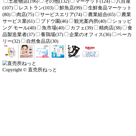
土産物店(196)
その他(132)
マーケット(124)
八百屋
(107)
レストラン(103)
鮮魚店(99)
生鮮食品マーケット
(80)
肉店(75)
サービスエリア(74)
農業組合(65)
農業
サービス業(61)
ブドウ園(46)
観光案内所(40)
ショッピ
ング モール(40)
魚市場(40)
カフェ(39)
精肉店(38)
食
品製造業者(37)
養鶏場(37)
企業のオフィス(36)
ベーカ
リー(32)
自然食品店(30)
Copyright © 直売所ねっと