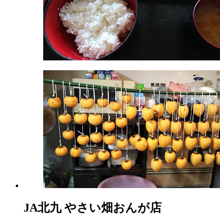
ー
ケ
ッ
ト
2022
年
8
月
18
日
2022
直
年
売
8
所
月
ね
20
っ
日
と
JA北九 やさい畑おんが店