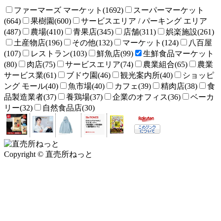
ファーマーズ マーケット(1692)
スーパーマーケット
(664)
果樹園(600)
サービスエリア / パーキング エリア
(487)
農場(410)
青果店(345)
店舗(311)
娯楽施設(261)
土産物店(196)
その他(132)
マーケット(124)
八百屋
(107)
レストラン(103)
鮮魚店(99)
生鮮食品マーケット
(80)
肉店(75)
サービスエリア(74)
農業組合(65)
農業
サービス業(61)
ブドウ園(46)
観光案内所(40)
ショッピ
ング モール(40)
魚市場(40)
カフェ(39)
精肉店(38)
食
品製造業者(37)
養鶏場(37)
企業のオフィス(36)
ベーカ
リー(32)
自然食品店(30)
Copyright © 直売所ねっと