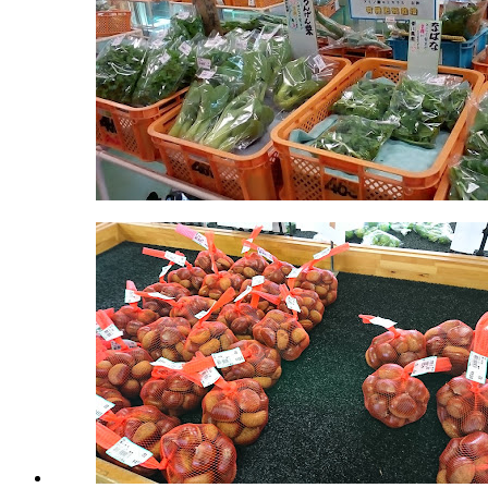
鮮
087-
食
861-
品
5130
www.kw-
マ
ja.or.jp
ー
9:00-
ケ
15:30
ッ
土
ト
曜
2022
日
年
8
月
18
日
2022
直
年
売
8
所
月
ね
20
っ
日
と