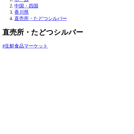
売
中国・四国
所
香川県
ね
直売所・たどつシルバー
っ
と
直売所・たどつシルバー
#生鮮食品マーケット