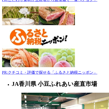
川
県
仲
多
度
郡
多
度
津
町
大
通
り
5
丁
PR:クチコミ・評価で探せる「ふるさと納税ニッポン」
目
5-
JA香川県 小豆ふれあい産直市場
香
41-
1
川
0877-
県
85-
8455
生