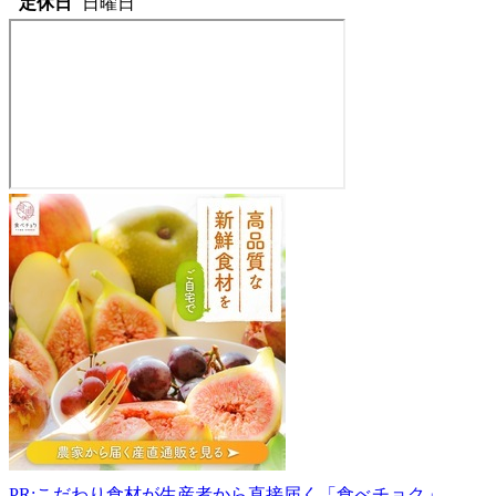
定休日
日曜日
直
売
所・
た
ど
つ
シ
ル
バ
ー
764-
0005
香
PR:こだわり食材が生産者から直接届く「食べチョク」