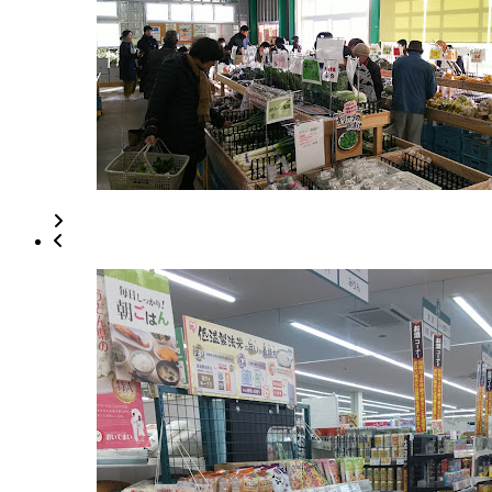
鮮
9:30-
食
14:00
品
日
マ
曜
ー
日
ケ
ッ
ト
2022
年
8
月
18
日
2022
直
年
売
8
所
月
ね
20
っ
日
と