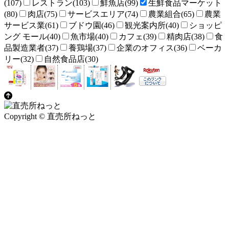
(107)
レストラン(103)
鮮魚店(99)
生鮮食品マーケット
(80)
肉店(75)
サービスエリア(74)
農業組合(65)
農業
サービス業(61)
ブドウ園(46)
観光案内所(40)
ショッピ
ング モール(40)
魚市場(40)
カフェ(39)
精肉店(38)
食
品製造業者(37)
養鶏場(37)
企業のオフィス(36)
ベーカ
リー(32)
自然食品店(30)
Copyright © 直売所ねっと