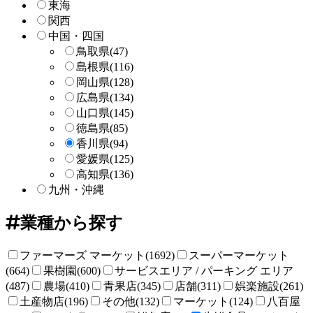
東海
関西
中国・四国
鳥取県
(47)
島根県
(116)
岡山県
(128)
広島県
(134)
山口県
(145)
徳島県
(85)
香川県
(94)
愛媛県
(125)
高知県
(136)
九州・沖縄
業種から探す
ファーマーズ マーケット(1692)
スーパーマーケット
(664)
果樹園(600)
サービスエリア / パーキング エリア
(487)
農場(410)
青果店(345)
店舗(311)
娯楽施設(261)
土産物店(196)
その他(132)
マーケット(124)
八百屋