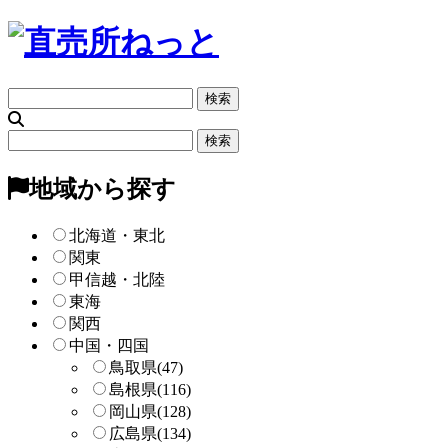
フ
リ
ー
フ
検
リ
索
ー
地域から探す
検
索
北海道・東北
関東
甲信越・北陸
東海
関西
中国・四国
鳥取県
(47)
島根県
(116)
岡山県
(128)
広島県
(134)