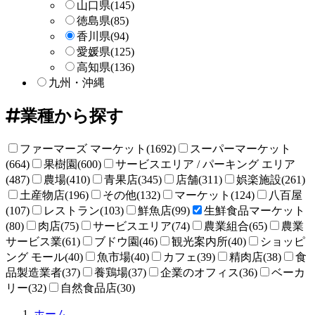
山口県
(145)
徳島県
(85)
香川県
(94)
愛媛県
(125)
高知県
(136)
九州・沖縄
業種から探す
ファーマーズ マーケット(1692)
スーパーマーケット
(664)
果樹園(600)
サービスエリア / パーキング エリア
(487)
農場(410)
青果店(345)
店舗(311)
娯楽施設(261)
土産物店(196)
その他(132)
マーケット(124)
八百屋
(107)
レストラン(103)
鮮魚店(99)
生鮮食品マーケット
(80)
肉店(75)
サービスエリア(74)
農業組合(65)
農業
サービス業(61)
ブドウ園(46)
観光案内所(40)
ショッピ
ング モール(40)
魚市場(40)
カフェ(39)
精肉店(38)
食
品製造業者(37)
養鶏場(37)
企業のオフィス(36)
ベーカ
リー(32)
自然食品店(30)
直
ホーム