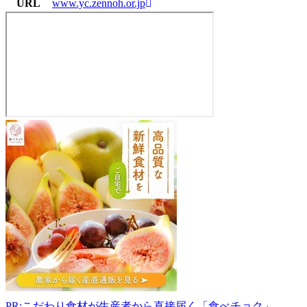
URL
www.yc.zennoh.or.jp
JA
グ
リ
ー
ン
コ
ア
や
ま
ぐ
ち
754-
0894
PR:こだわり食材が生産者から直接届く「食べチョク」
山