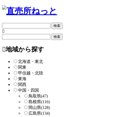
フ
リ
ー
フ
検
リ
索
ー
地域から探す
検
索
北海道・東北
関東
甲信越・北陸
東海
関西
中国・四国
鳥取県
(47)
島根県
(116)
岡山県
(128)
広島県
(134)