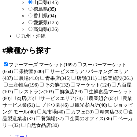
山口県
(145)
徳島県
(85)
香川県
(94)
愛媛県
(125)
高知県
(136)
九州・沖縄
業種から探す
ファーマーズ マーケット(1692)
スーパーマーケット
(664)
果樹園(600)
サービスエリア / パーキング エリア
(487)
農場(410)
青果店(345)
店舗(311)
娯楽施設(261)
土産物店(196)
その他(132)
マーケット(124)
八百屋
(107)
レストラン(103)
鮮魚店(99)
生鮮食品マーケット
(80)
肉店(75)
サービスエリア(74)
農業組合(65)
農業
サービス業(61)
ブドウ園(46)
観光案内所(40)
ショッピ
ング モール(40)
魚市場(40)
カフェ(39)
精肉店(38)
食
品製造業者(37)
養鶏場(37)
企業のオフィス(36)
ベーカ
リー(32)
自然食品店(30)
直
ホーム