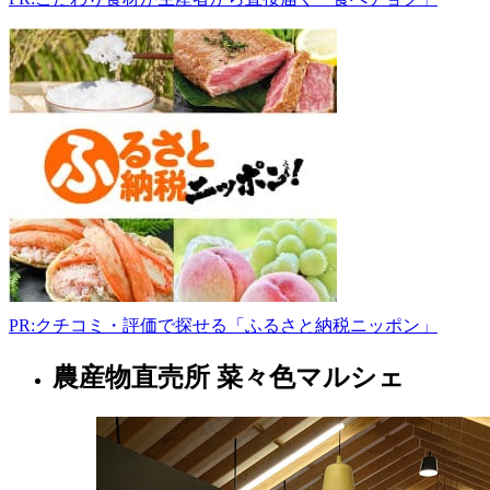
口
県
山
口
市
佐
山
1200-
1
JA
グ
リ
ー
ン
PR:クチコミ・評価で探せる「ふるさと納税ニッポン」
コ
ア
農産物直売所 菜々色マルシェ
083-
山
988-
口
0620
県
www.yc.zennoh.or.jp
9:00-
フ
18:00