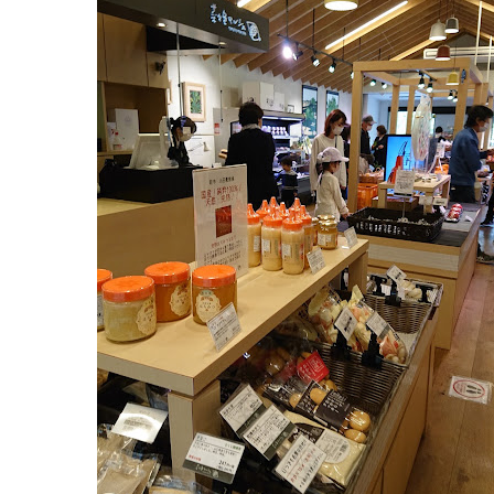
ァ
ー
マ
ー
ズ
マ
ー
ケ
ッ
ト
2022
年
8
月
18
日
2022
直
年
売
8
所
月
ね
20
っ
日
と