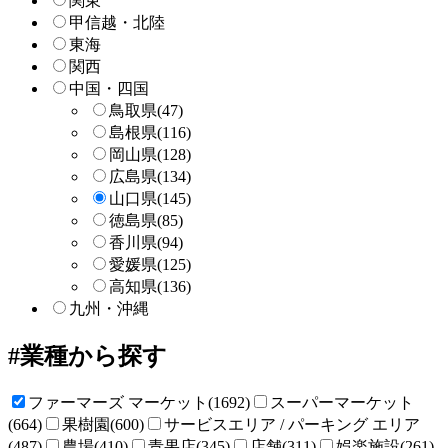
関東
甲信越・北陸
東海
関西
中国・四国
鳥取県
(47)
島根県
(116)
岡山県
(128)
広島県
(134)
山口県
(145)
徳島県
(85)
香川県
(94)
愛媛県
(125)
高知県
(136)
九州・沖縄
業種から探す
ファーマーズ マーケット(1692)
スーパーマーケット
(664)
果樹園(600)
サービスエリア / パーキング エリア
(487)
農場(410)
青果店(345)
店舗(311)
娯楽施設(261)