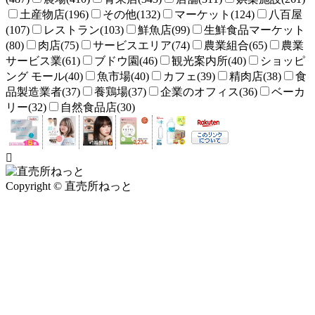
土産物店(196)
その他(132)
マーケット(124)
八百屋
(107)
レストラン(103)
鮮魚店(99)
生鮮食品マーケット
(80)
肉店(75)
サービスエリア(74)
農業組合(65)
農業
サービス業(61)
ブドウ園(46)
観光案内所(40)
ショッピ
ング モール(40)
魚市場(40)
カフェ(39)
精肉店(38)
食
品製造業者(37)
養鶏場(37)
企業のオフィス(36)
ベーカ
リー(32)
自然食品店(30)
Copyright © 直売所ねっと