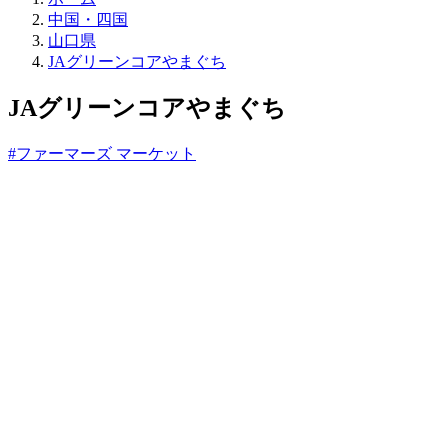
売
中国・四国
所
山口県
ね
JAグリーンコアやまぐち
っ
と
JAグリーンコアやまぐち
#ファーマーズ マーケット