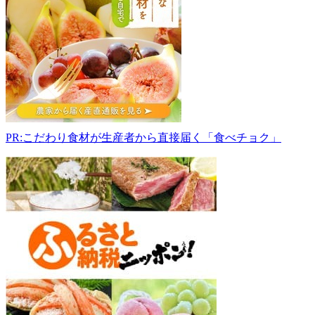
所
「あ
ぶ
の
旬
館
(し
ゅ
ん
PR:こだわり食材が生産者から直接届く「食べチョク」
か
ん)」
759-
3622
山
口
県
阿
武
郡
阿
武