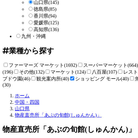
山口県
(145)
徳島県
(85)
香川県
(94)
愛媛県
(125)
高知県
(136)
九州・沖縄
業種から探す
ファーマーズ マーケット(1692)
スーパーマーケット(664)
(196)
その他(132)
マーケット(124)
八百屋(107)
レストラ
ブドウ園(46)
観光案内所(40)
ショッピング モール(40)
(30)
直
ホーム
売
中国・四国
所
山口県
ね
物産直売所「あぶの旬館(しゅんかん)」
っ
と
物産直売所「あぶの旬館(しゅんかん)」