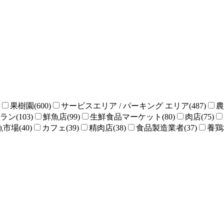
果樹園(600)
サービスエリア / パーキング エリア(487)
農
ン(103)
鮮魚店(99)
生鮮食品マーケット(80)
肉店(75)
魚市場(40)
カフェ(39)
精肉店(38)
食品製造業者(37)
養鶏場