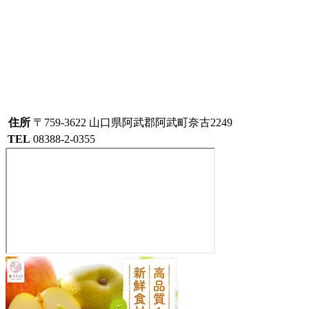
住所
〒759-3622 山口県阿武郡阿武町奈古2249
TEL
08388-2-0355
物
産
直
売