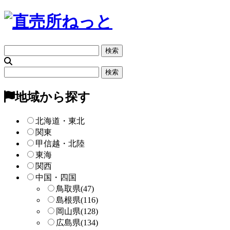
フ
リ
ー
フ
検
リ
索
ー
地域から探す
検
索
北海道・東北
関東
甲信越・北陸
東海
関西
中国・四国
鳥取県
(47)
島根県
(116)
岡山県
(128)
広島県
(134)