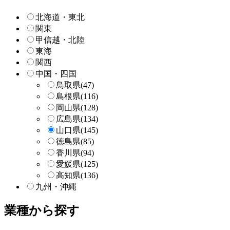
索
北海道・東北
関東
甲信越・北陸
東海
関西
中国・四国
鳥取県
(47)
島根県
(116)
岡山県
(128)
広島県
(134)
山口県
(145)
徳島県
(85)
香川県
(94)
愛媛県
(125)
高知県
(136)
九州・沖縄
業種から探す