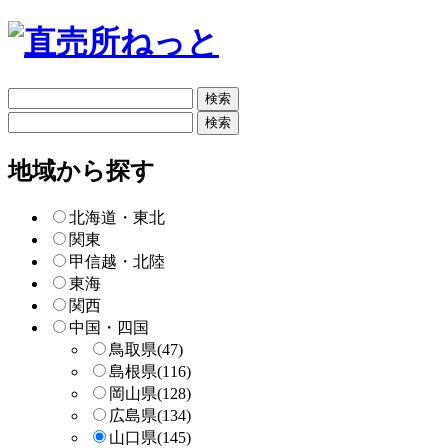
フ
リ
フ
ー
リ
検
ー
地域から探す
索
検
索
北海道・東北
関東
甲信越・北陸
東海
関西
中国・四国
鳥取県
(47)
島根県
(116)
岡山県
(128)
広島県
(134)
山口県
(145)