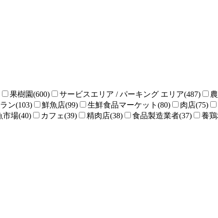
果樹園(600)
サービスエリア / パーキング エリア(487)
農
ン(103)
鮮魚店(99)
生鮮食品マーケット(80)
肉店(75)
魚市場(40)
カフェ(39)
精肉店(38)
食品製造業者(37)
養鶏場