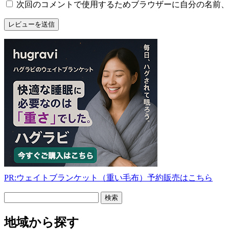
日
次回のコメントで使用するためブラウザーに自分の名前、
と
PR:ウェイトブランケット（重い毛布）予約販売はこちら
フ
リ
ー
地域から探す
検