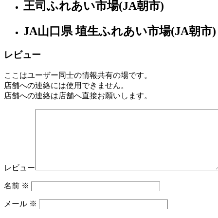
王司ふれあい市場(JA朝市)
hidakahonten.co.jp
山
10:00-
口
17:00
県
JA山口県 埴生ふれあい市場(JA朝市)
土
曜
ギ
日
レビュー
フ
ト
ここはユーザー同士の情報共有の場です。
シ
店舗への連絡には使用できません。
ョ
店舗への連絡は店舗へ直接お願いします。
ッ
プ
2022
年
8
月
18
日
レビュー
2022
直
年
売
名前
※
8
所
月
メール
※
ね
20
っ