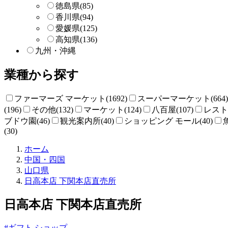
徳島県
(85)
香川県
(94)
愛媛県
(125)
高知県
(136)
九州・沖縄
業種から探す
ファーマーズ マーケット(1692)
スーパーマーケット(664)
(196)
その他(132)
マーケット(124)
八百屋(107)
レストラ
ブドウ園(46)
観光案内所(40)
ショッピング モール(40)
(30)
直
ホーム
売
中国・四国
所
山口県
ね
日高本店 下関本店直売所
っ
と
日高本店 下関本店直売所
#ギフト ショップ