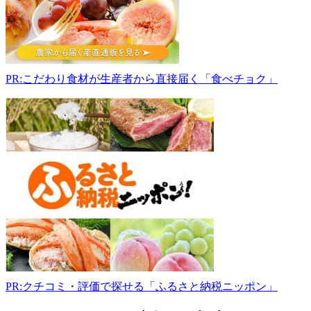
直
売
所
751-
0833
PR:こだわり食材が生産者から直接届く「食べチョク」
山
口
県
下
関
市
武
久
町
2
丁
目
2-
5
083-
PR:クチコミ・評価で探せる「ふるさと納税ニッポン」
254-
9222