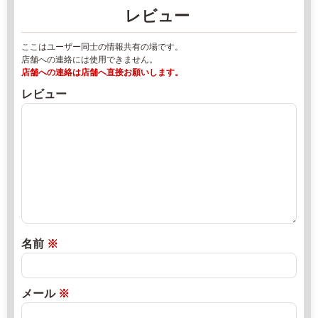
マ
レビュー
2
ー
1
ケ
ここはユーザー同士の情報共有の場です。
0
ッ
店舗への連絡には使用できません。
8
ト
店舗への連絡は店舗へ直接お願いします。
2
2
レビュー
0
0
-
2
5
2
6
年
-
8
1
月
0
1
9
8
3
日
名前
※
w
2
直
w
0
売
w.
2
所
メール
※
h
2
ね