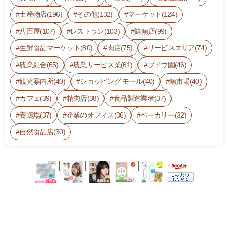
土産物店(196)
その他(132)
マーケット(124)
八百屋(107)
レストラン(103)
鮮魚店(99)
生鮮食品マーケット(80)
肉店(75)
サービスエリア(74)
農業組合(65)
農業サービス業(61)
ブドウ園(46)
観光案内所(40)
ショッピング モール(40)
魚市場(40)
カフェ(39)
精肉店(38)
食品製造業者(37)
養鶏場(37)
企業のオフィス(36)
ベーカリー(32)
自然食品店(30)