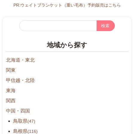
3
PR:ウェイトブランケット（重い毛布）予約販売はこちら
0
-
フ
1
リ
6:
ー
3
地域から探す
検
0
索
北海道・東北
関東
甲信越・北陸
東海
関西
中国・四国
鳥取県
(47)
島根県
(116)