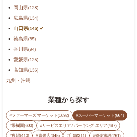
岡山県
(128)
広島県
(134)
山口県
(145)
徳島県
(85)
香川県
(94)
愛媛県
(125)
高知県
(136)
九州・沖縄
業種から探す
ファーマーズ マーケット(1692)
スーパーマーケット(664)
果樹園(600)
サービスエリア / パーキング エリア(487)
農場(410)
青果店(345)
店舗(311)
娯楽施設(261)