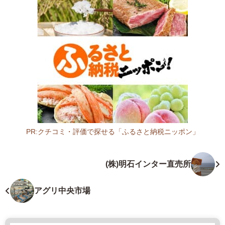
2
-
1
1
0
1
山
口
県
熊
毛
PR:クチコミ・評価で探せる「ふるさと納税ニッポン」
郡
山
平
口
(株)明石インター直売所
生
県
町
ス
5
ー
アグリ中央市場
8
パ
9
ー
-