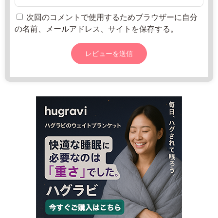
i
年
っ
r
8
と
次回のコメントで使用するためブラウザーに自分
a
月
の名前、メールアドレス、サイトを保存する。
o
2
-
0
t
日
o
k
u
s
a
n
h
i
n.
c
o
m
8: