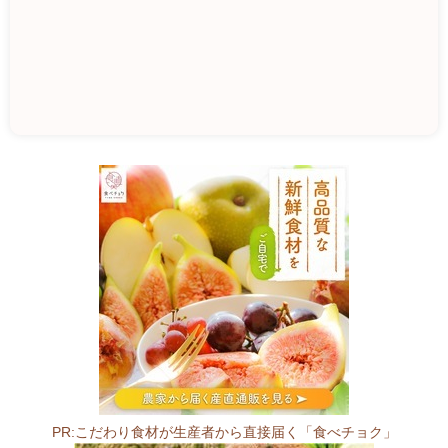
ひ
ら
お
特
産
品
セ
ン
タ
ー
7
PR:こだわり食材が生産者から直接届く「食べチョク」
4