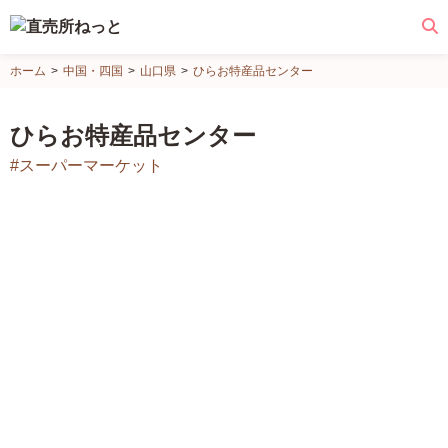
直
ホーム
中国・四国
山口県
ひらお特産品センター
売
所
ひらお特産品センター
ね
#スーパーマーケット
っ
と