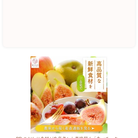
馬
島
か
き
直
売
所
7
4
2
-