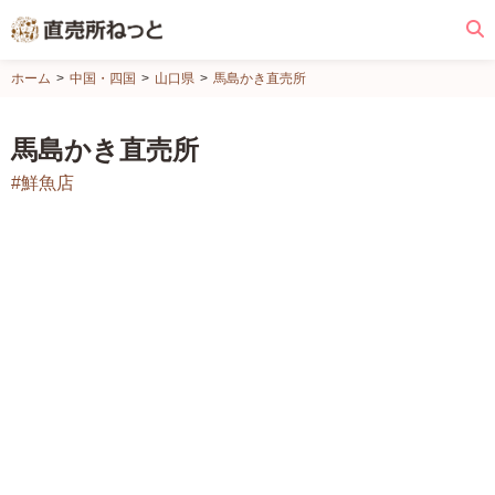
直
ホーム
中国・四国
山口県
馬島かき直売所
売
所
馬島かき直売所
ね
#鮮魚店
っ
と