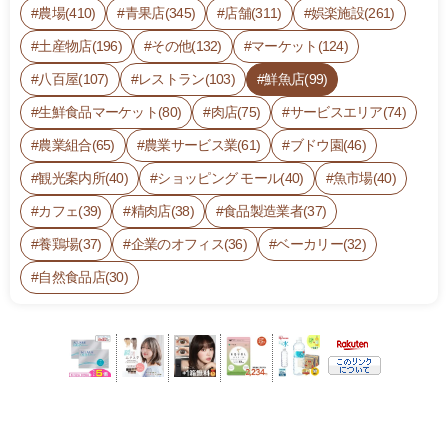
農場(410)
青果店(345)
店舗(311)
娯楽施設(261)
土産物店(196)
その他(132)
マーケット(124)
八百屋(107)
レストラン(103)
鮮魚店(99)
生鮮食品マーケット(80)
肉店(75)
サービスエリア(74)
農業組合(65)
農業サービス業(61)
ブドウ園(46)
観光案内所(40)
ショッピング モール(40)
魚市場(40)
カフェ(39)
精肉店(38)
食品製造業者(37)
養鶏場(37)
企業のオフィス(36)
ベーカリー(32)
自然食品店(30)