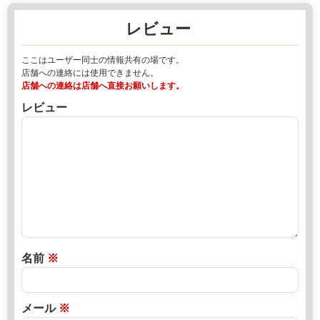
7
0
レビュー
-
2
1
2
ここはユーザー同士の情報共有の場です。
0
年
店舗への連絡には使用できません。
8
8
店舗への連絡は店舗へ直接お願いします。
2
月
レビュー
0
1
-
8
5
日
5
2
直
-
0
売
5
2
所
2
2
ね
2
年
っ
1
8
と
名前
※
月
1
2
0:
0
メール
※