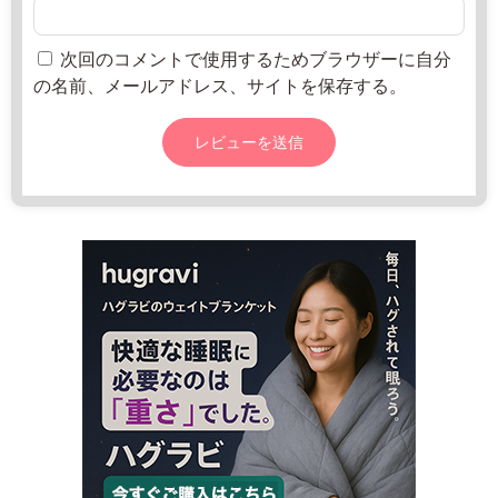
0
日
0
-
次回のコメントで使用するためブラウザーに自分
1
の名前、メールアドレス、サイトを保存する。
6:
3
0
日
曜
日