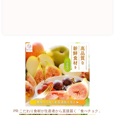
横
島
フ
ァ
ー
ム
直
売
所
7
2
PR:こだわり食材が生産者から直接届く「食べチョク」
2