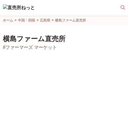
直
ホーム
中国・四国
広島県
横島ファーム直売所
売
所
横島ファーム直売所
ね
#ファーマーズ マーケット
っ
と