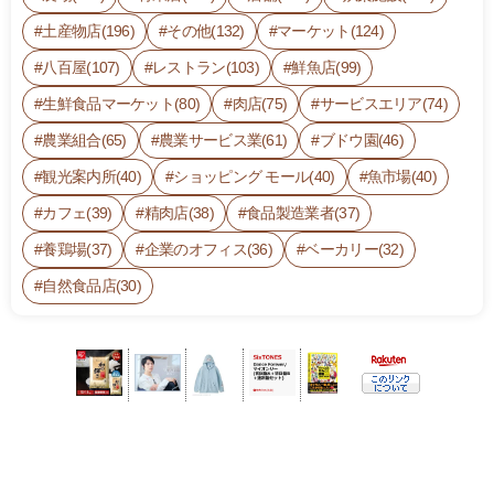
土産物店(196)
その他(132)
マーケット(124)
八百屋(107)
レストラン(103)
鮮魚店(99)
生鮮食品マーケット(80)
肉店(75)
サービスエリア(74)
農業組合(65)
農業サービス業(61)
ブドウ園(46)
観光案内所(40)
ショッピング モール(40)
魚市場(40)
カフェ(39)
精肉店(38)
食品製造業者(37)
養鶏場(37)
企業のオフィス(36)
ベーカリー(32)
自然食品店(30)