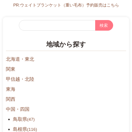
PR:ウェイトブランケット（重い毛布）予約販売はこちら
フ
リ
ー
地域から探す
検
索
北海道・東北
関東
甲信越・北陸
東海
関西
中国・四国
鳥取県
(47)
島根県
(116)