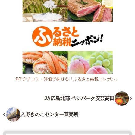
-
2
6
4
1
広
島
県
福
山
市
PR:クチコミ・評価で探せる「ふるさと納税ニッポン」
内
広
海
島
JA広島北部 ベジパーク安芸高田
町
県
3
フ
9
ァ
入野きのこセンター直売所
3
ー
-
マ
4