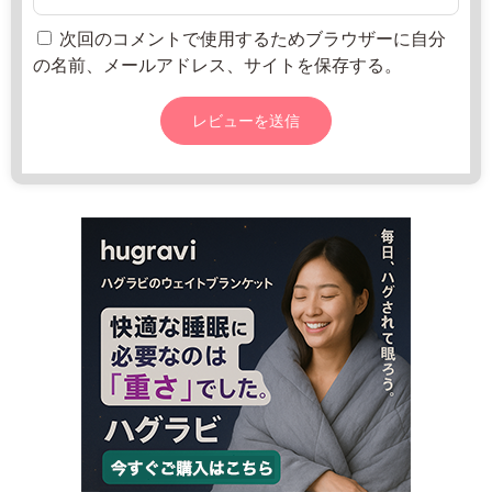
0:
2
所
0
2
ね
次回のコメントで使用するためブラウザーに自分
0
年
っ
の名前、メールアドレス、サイトを保存する。
-
8
と
1
月
7:
2
0
0
0
日
火
曜
日