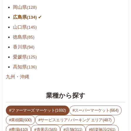
岡山県
(128)
広島県
(134)
山口県
(145)
徳島県
(85)
香川県
(94)
愛媛県
(125)
高知県
(136)
九州・沖縄
業種から探す
ファーマーズ マーケット(1692)
スーパーマーケット(664)
果樹園(600)
サービスエリア / パーキング エリア(487)
農場(410)
青果店(345)
店舗(311)
娯楽施設(261)