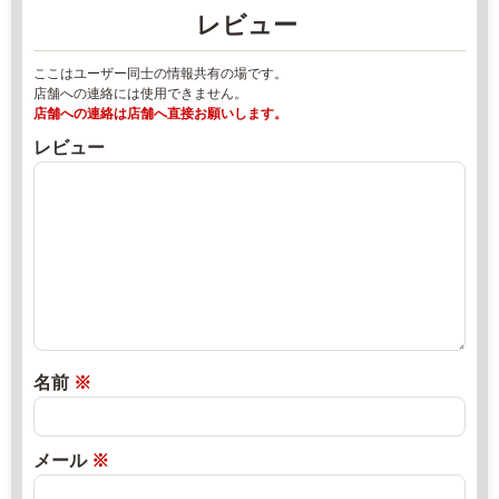
ー
レビュー
ズ
y
マ
ここはユーザー同士の情報共有の場です。
o
ー
店舗への連絡には使用できません。
k
ケ
店舗への連絡は店舗へ直接お願いします。
o
ッ
レビュー
s
ト
h
2
i
0
m
2
a
2
f
年
a
8
r
月
m.
1
名前
※
c
8
o
日
m
2
直
メール
※
1
0
売