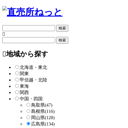
フ
リ
ー
フ
検
リ
索
ー
地域から探す
検
索
北海道・東北
関東
甲信越・北陸
東海
関西
中国・四国
鳥取県
(47)
島根県
(116)
岡山県
(128)
広島県
(134)