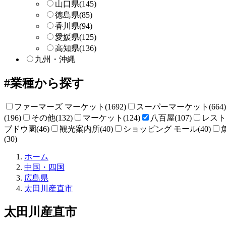
山口県
(145)
徳島県
(85)
香川県
(94)
愛媛県
(125)
高知県
(136)
九州・沖縄
業種から探す
ファーマーズ マーケット(1692)
スーパーマーケット(664)
(196)
その他(132)
マーケット(124)
八百屋(107)
レストラ
ブドウ園(46)
観光案内所(40)
ショッピング モール(40)
(30)
直
ホーム
売
中国・四国
所
広島県
ね
太田川産直市
っ
と
太田川産直市