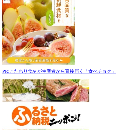
田
川
産
直
市
731-
3664
広
島
県
山
県
PR:こだわり食材が生産者から直接届く「食べチョク」
郡
安
芸
太
田
町
上
殿
618
0826-