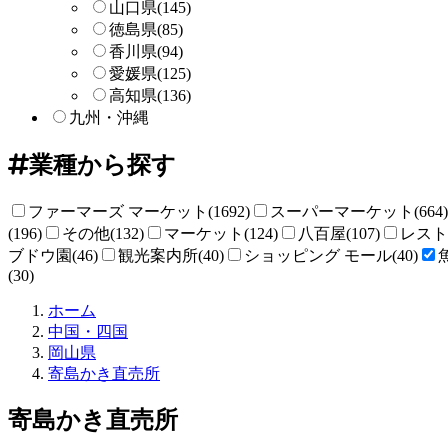
山口県
(145)
徳島県
(85)
香川県
(94)
愛媛県
(125)
高知県
(136)
九州・沖縄
業種から探す
ファーマーズ マーケット(1692)
スーパーマーケット(664)
(196)
その他(132)
マーケット(124)
八百屋(107)
レストラ
ブドウ園(46)
観光案内所(40)
ショッピング モール(40)
(30)
直
ホーム
売
中国・四国
所
岡山県
ね
寄島かき直売所
っ
と
寄島かき直売所