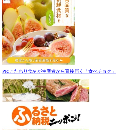
島
か
き
直
売
所
714-
0101
岡
山
県
浅
PR:こだわり食材が生産者から直接届く「食べチョク」
口
市
寄
島
町
13003-
33
yorishima.jp
8:00-
15:00