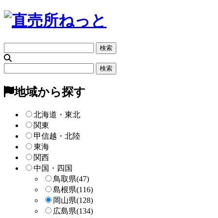
フ
リ
ー
フ
検
リ
索
ー
地域から探す
検
索
北海道・東北
関東
甲信越・北陸
東海
関西
中国・四国
鳥取県
(47)
島根県
(116)
岡山県
(128)
広島県
(134)