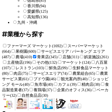
徳島県
(85)
香川県
(94)
愛媛県
(125)
高知県
(136)
九州・沖縄
業種から探す
ファーマーズ マーケット(1692)
スーパーマーケット
(664)
果樹園(600)
サービスエリア / パーキング エリア
(487)
農場(410)
青果店(345)
店舗(311)
娯楽施設(261)
土産物店(196)
その他(132)
マーケット(124)
八百屋
(107)
レストラン(103)
鮮魚店(99)
生鮮食品マーケット
(80)
肉店(75)
サービスエリア(74)
農業組合(65)
農業
サービス業(61)
ブドウ園(46)
観光案内所(40)
ショッピ
ング モール(40)
魚市場(40)
カフェ(39)
精肉店(38)
食
品製造業者(37)
養鶏場(37)
企業のオフィス(36)
ベーカ
リー(32)
自然食品店(30)