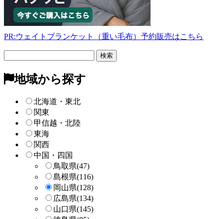
PR:ウェイトブランケット（重い毛布）予約販売はこちら
フ
リ
ー
地域から探す
検
索
北海道・東北
関東
甲信越・北陸
東海
関西
中国・四国
鳥取県
(47)
島根県
(116)
岡山県
(128)
広島県
(134)
山口県
(145)