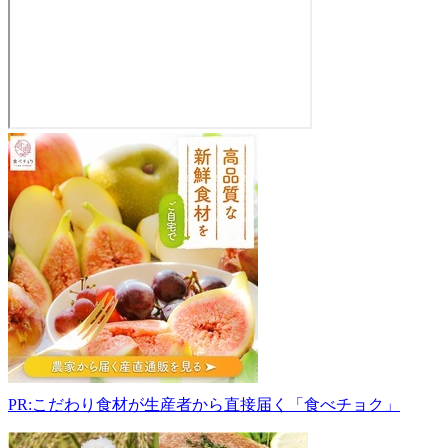
丸
草
出
荷
組
合
直
売
所
709-
0635
岡
山
PR:こだわり食材が生産者から直接届く「食べチョク」
県
岡