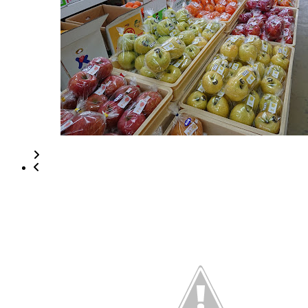
2022
年
8
月
18
日
2022
直
年
売
8
所
月
ね
20
っ
日
と