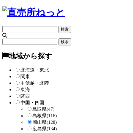
フ
リ
ー
フ
検
リ
索
ー
地域から探す
検
索
北海道・東北
関東
甲信越・北陸
東海
関西
中国・四国
鳥取県
(47)
島根県
(116)
岡山県
(128)
広島県
(134)