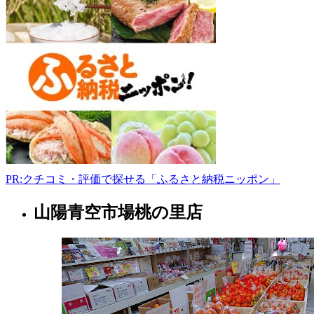
山
市
東
区
草
ケ
部
778-
1
086-
297-
6696
www.jotocoty.com/kaisha/newpage2.htm
PR:クチコミ・評価で探せる「ふるさと納税ニッポン」
9:00-
17:00
山陽青空市場桃の里店
岡
山
県
青
果
店