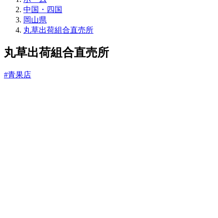
売
中国・四国
所
岡山県
ね
丸草出荷組合直売所
っ
と
丸草出荷組合直売所
#青果店