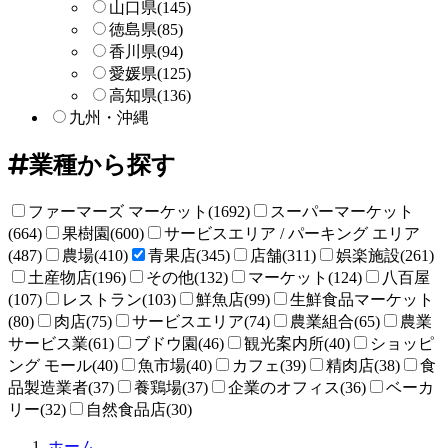
山口県
(145)
徳島県
(85)
香川県
(94)
愛媛県
(125)
高知県
(136)
九州・沖縄
業種から探す
ファーマーズ マーケット(1692)
スーパーマーケット
(664)
果樹園(600)
サービスエリア / パーキング エリア
(487)
農場(410)
青果店(345)
店舗(311)
娯楽施設(261)
土産物店(196)
その他(132)
マーケット(124)
八百屋
(107)
レストラン(103)
鮮魚店(99)
生鮮食品マーケット
(80)
肉店(75)
サービスエリア(74)
農業組合(65)
農業
サービス業(61)
ブドウ園(46)
観光案内所(40)
ショッピ
ング モール(40)
魚市場(40)
カフェ(39)
精肉店(38)
食
品製造業者(37)
養鶏場(37)
企業のオフィス(36)
ベーカ
リー(32)
自然食品店(30)
直
ホーム