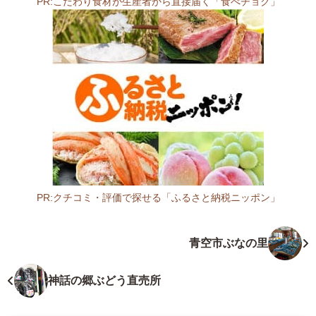
PR:こだわり食材が生産者から直接届く「食べチョク」
1
1
島
根
県
仁
多
郡
奥
出
雲
町
PR:クチコミ・評価で探せる「ふるさと納税ニッポン」
三
島
成
根
青空市ぶなの里
6
県
4
ス
1
ー
神話の郷ぶどう直売所
-
パ
2
ー