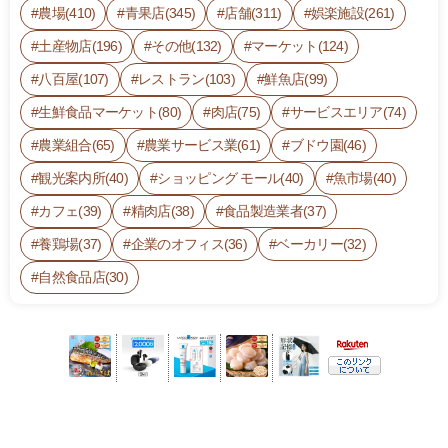
農場(410)
青果店(345)
店舗(311)
娯楽施設(261)
土産物店(196)
その他(132)
マーケット(124)
八百屋(107)
レストラン(103)
鮮魚店(99)
生鮮食品マーケット(80)
肉店(75)
サービスエリア(74)
農業組合(65)
農業サービス業(61)
ブドウ園(46)
観光案内所(40)
ショッピング モール(40)
魚市場(40)
カフェ(39)
精肉店(38)
食品製造業者(37)
養鶏場(37)
企業のオフィス(36)
ベーカリー(32)
自然食品店(30)