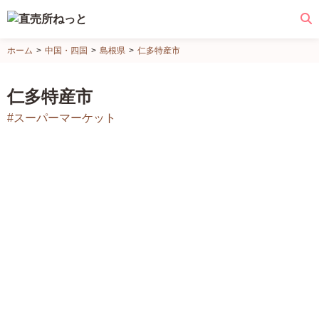
直
ホーム
中国・四国
島根県
仁多特産市
売
所
仁多特産市
ね
#スーパーマーケット
っ
と