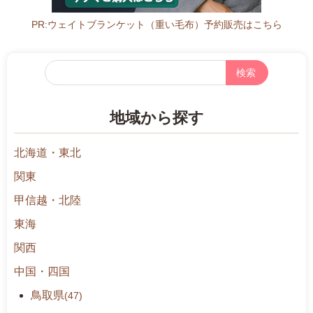
1
8
PR:ウェイトブランケット（重い毛布）予約販売はこちら
6
8:
フ
3
リ
0
ー
-
地域から探す
検
1
索
7:
北海道・東北
3
0
関東
甲信越・北陸
東海
関西
中国・四国
鳥取県
(47)