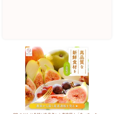
仁
多
特
産
市
6
9
9
-
1
5