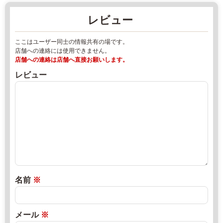
2
マ
レビュー
0
ー
8
ケ
ここはユーザー同士の情報共有の場です。
5
ッ
店舗への連絡には使用できません。
4
ト
店舗への連絡は店舗へ直接お願いします。
-
2
レビュー
5
0
4
2
-
2
9
年
2
8
5
月
0
1
o
8
k
日
名前
※
u
2
直
i
0
売
z
2
所
メール
※