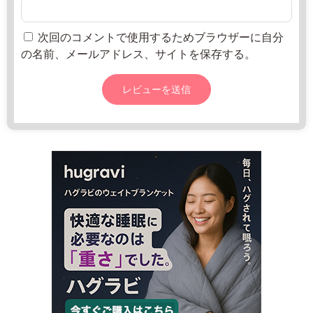
u
2
ね
m
年
っ
o.
8
と
次回のコメントで使用するためブラウザーに自分
o
月
の名前、メールアドレス、サイトを保存する。
r
2
g/
0
j
日
p/
g
u
i
d
e/
d
e
t
a
i
l/