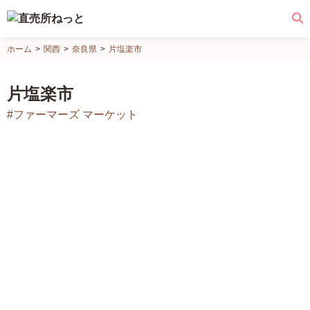
直
ホーム
関西
奈良県
片塩楽市
売
所
片塩楽市
ね
#ファーマーズ マーケット
っ
と