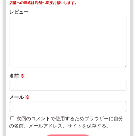
マ
店舗への連絡は店舗へ直接お願いします。
ー
レビュー
ケ
ッ
ト
2
0
2
2
年
8
名前
※
月
1
7
メール
※
日
2
直
0
売
次回のコメントで使用するためブラウザーに自分
2
所
の名前、メールアドレス、サイトを保存する。
2
ね