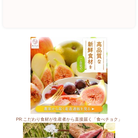
片
塩
楽
市
6
3
5
-
0
0
8
PR:こだわり食材が生産者から直接届く「食べチョク」
5
奈
良