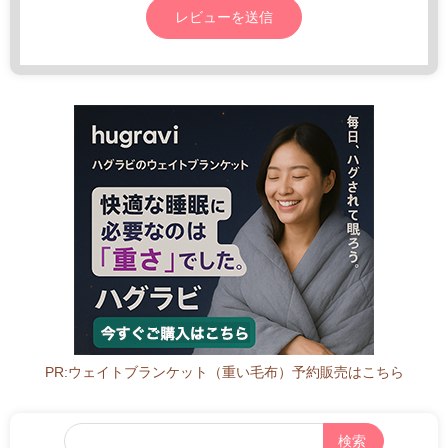
年
っ
8
と
月
2
0
日
PR:ウェイトブランケット（重い毛布）予約販売はこちら
フ