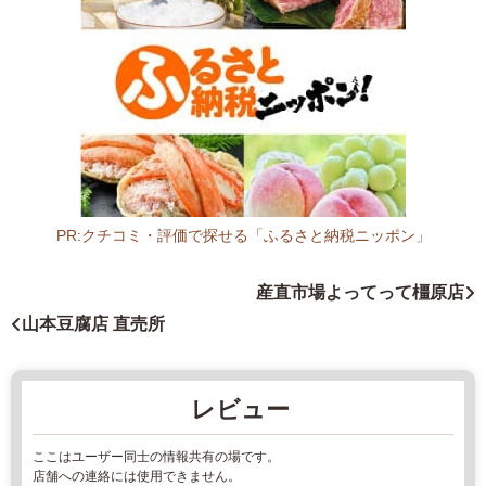
県
大
和
高
田
市
片
塩
町
PR:クチコミ・評価で探せる「ふるさと納税ニッポン」
8
奈
-
良
産直市場よってって橿原店
2
県
山本豆腐店 直売所
3
フ
ァ
ー
レビュー
-
マ
ー
ここはユーザー同士の情報共有の場です。
ズ
店舗への連絡には使用できません。