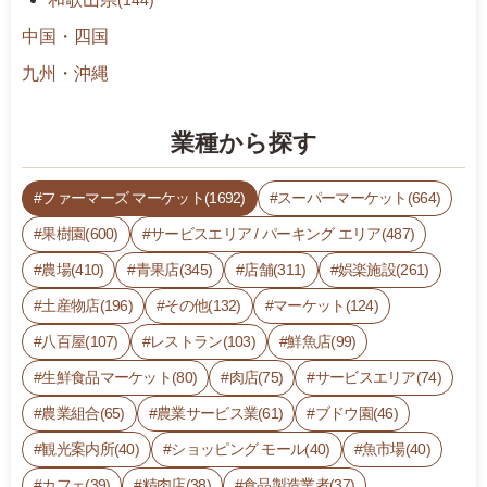
(144)
中国・四国
九州・沖縄
業種から探す
ファーマーズ マーケット(1692)
スーパーマーケット(664)
果樹園(600)
サービスエリア / パーキング エリア(487)
農場(410)
青果店(345)
店舗(311)
娯楽施設(261)
土産物店(196)
その他(132)
マーケット(124)
八百屋(107)
レストラン(103)
鮮魚店(99)
生鮮食品マーケット(80)
肉店(75)
サービスエリア(74)
農業組合(65)
農業サービス業(61)
ブドウ園(46)
観光案内所(40)
ショッピング モール(40)
魚市場(40)
カフェ(39)
精肉店(38)
食品製造業者(37)