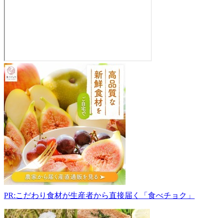
野
菜
直
売
所
639-
2336
奈
良
県
御
所
市
PR:こだわり食材が生産者から直接届く「食べチョク」
高
天
187