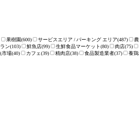
果樹園(600)
サービスエリア / パーキング エリア(487)
農
ン(103)
鮮魚店(99)
生鮮食品マーケット(80)
肉店(75)
魚市場(40)
カフェ(39)
精肉店(38)
食品製造業者(37)
養鶏場