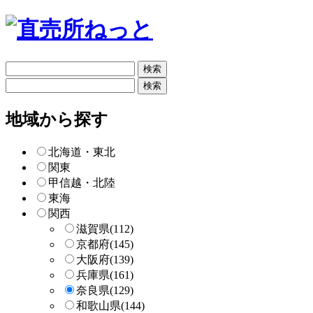
フ
リ
フ
ー
リ
検
ー
地域から探す
索
検
索
北海道・東北
関東
甲信越・北陸
東海
関西
滋賀県
(112)
京都府
(145)
大阪府
(139)
兵庫県
(161)
奈良県
(129)
和歌山県
(144)