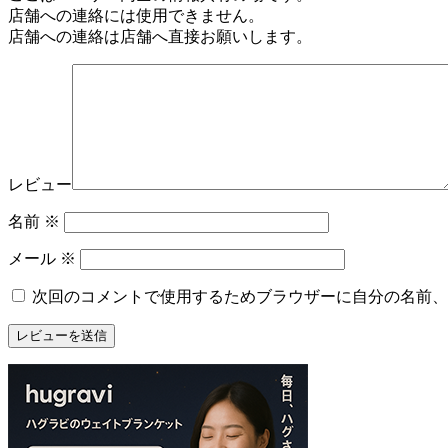
店舗への連絡には使用できません。
ー
店舗への連絡は店舗へ直接お願いします。
ズ
マ
ー
ケ
ッ
ト
2022
レビュー
年
8
名前
※
月
17
メール
※
日
2022
直
次回のコメントで使用するためブラウザーに自分の名前、
年
売
8
所
月
ね
20
っ
日
と