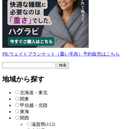
PR:ウェイトブランケット（重い毛布）予約販売はこちら
フ
リ
ー
地域から探す
検
索
北海道・東北
関東
甲信越・北陸
東海
関西
滋賀県
(112)