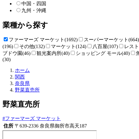
中国・四国
九州・沖縄
業種から探す
ファーマーズ マーケット(1692)
スーパーマーケット(664)
(196)
その他(132)
マーケット(124)
八百屋(107)
レストラ
ブドウ園(46)
観光案内所(40)
ショッピング モール(40)
(30)
直
ホーム
売
関西
所
奈良県
ね
野菜直売所
っ
と
野菜直売所
#ファーマーズ マーケット
住所
〒639-2336 奈良県御所市高天187