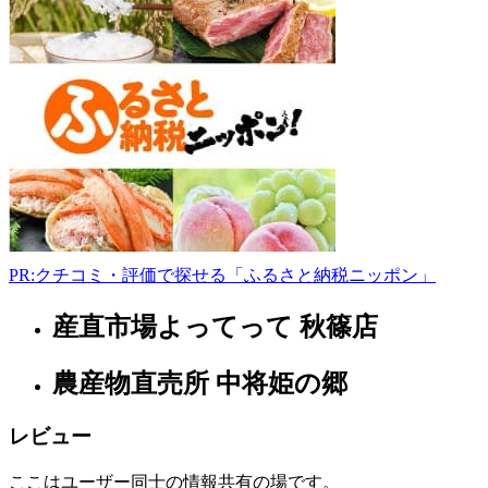
-
PR:クチコミ・評価で探せる「ふるさと納税ニッポン」
産直市場よってって 秋篠店
奈
良
県
農産物直売所 中将姫の郷
フ
レビュー
ァ
ー
ここはユーザー同士の情報共有の場です。
マ