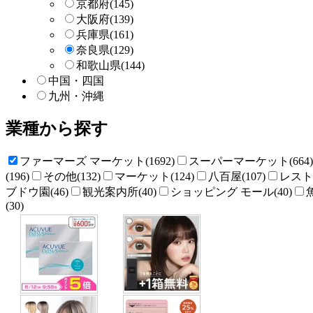
京都府
(145)
大阪府
(139)
兵庫県
(161)
奈良県
(129)
和歌山県
(144)
中国・四国
九州・沖縄
業種から探す
ファーマーズ マーケット(1692)
スーパーマーケット(664)
(196)
その他(132)
マーケット(124)
八百屋(107)
レストラ
ブドウ園(46)
観光案内所(40)
ショッピング モール(40)
(30)