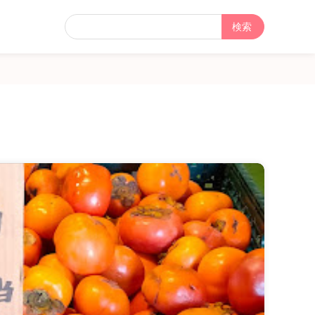
フ
リ
ー
検
索