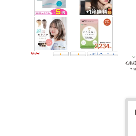
6
3
8
-
奈
0
良
6
県
6
フ
3
ァ
奈
ー
良
マ
県
ー
五
ズ
條
マ
市
ー
西
ケ
吉
ッ
野
ト
町
2