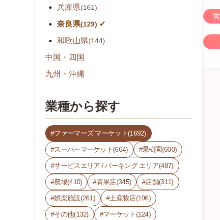
兵庫県
(161)
営
奈良県
(129)
和歌山県
(144)
中国・四国
九州・沖縄
業種から探す
ファーマーズ マーケット(1692)
スーパーマーケット(664)
果樹園(600)
サービスエリア / パーキング エリア(487)
農場(410)
青果店(345)
店舗(311)
娯楽施設(261)
土産物店(196)
その他(132)
マーケット(124)