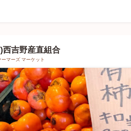
有)西吉野産直組合
ァーマーズ マーケット