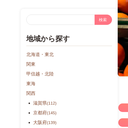
フ
リ
ー
地域から探す
検
索
北海道・東北
関東
甲信越・北陸
東海
関西
滋賀県
(112)
京都府
(145)
大阪府
(139)