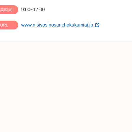
9:00~17:00
業時間
www.nisiyosinosanchokukumiai.jp
URL