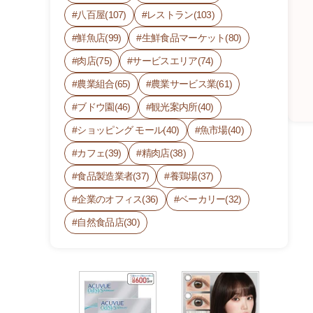
八百屋(107)
レストラン(103)
鮮魚店(99)
生鮮食品マーケット(80)
肉店(75)
サービスエリア(74)
農業組合(65)
農業サービス業(61)
ブドウ園(46)
観光案内所(40)
ショッピング モール(40)
魚市場(40)
カフェ(39)
精肉店(38)
食品製造業者(37)
養鶏場(37)
(有)
企業のオフィス(36)
ベーカリー(32)
西
自然食品店(30)
吉
野
産
直
組
合