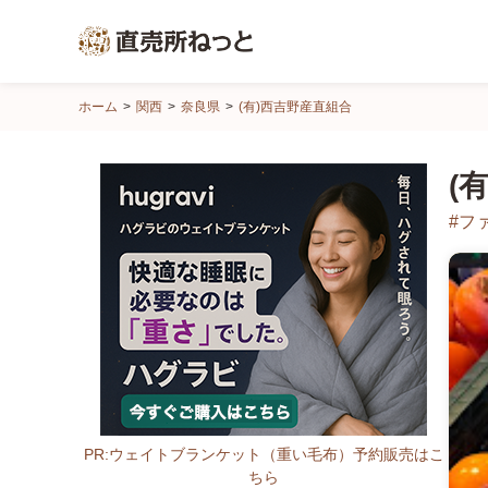
直
ホーム
関西
奈良県
(有)西吉野産直組合
売
所
(
ね
っ
#フ
と
PR:ウェイトブランケット（重い毛布）予約販売はこ
ちら