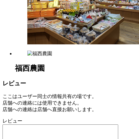
8
月
17
日
2022
直
年
売
8
所
月
ね
20
っ
日
と
福西農園
レビュー
ここはユーザー同士の情報共有の場です。
店舗への連絡には使用できません。
店舗への連絡は店舗へ直接お願いします。
レビュー