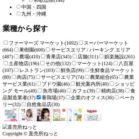
和歌山県
(144)
中国・四国
九州・沖縄
業種から探す
ファーマーズ マーケット(1692)
スーパーマーケット
(664)
果樹園(600)
サービスエリア / パーキング エリア
(487)
農場(410)
青果店(345)
店舗(311)
娯楽施設(261)
土産物店(196)
その他(132)
マーケット(124)
八百屋
(107)
レストラン(103)
鮮魚店(99)
生鮮食品マーケット
(80)
肉店(75)
サービスエリア(74)
農業組合(65)
農業
サービス業(61)
ブドウ園(46)
観光案内所(40)
ショッピ
ング モール(40)
魚市場(40)
カフェ(39)
精肉店(38)
食
品製造業者(37)
養鶏場(37)
企業のオフィス(36)
ベーカ
リー(32)
自然食品店(30)
Copyright © 直売所ねっと