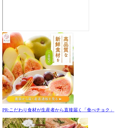
野
澤
養
鶏
株
式
会
社
639-
3105
奈
良
県
PR:こだわり食材が生産者から直接届く「食べチョク」
吉
野
郡