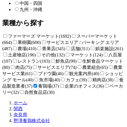
中国・四国
九州・沖縄
業種から探す
ファーマーズ マーケット(1692)
スーパーマーケット
(664)
果樹園(600)
サービスエリア / パーキング エリア
(487)
農場(410)
青果店(345)
店舗(311)
娯楽施設(261)
土産物店(196)
その他(132)
マーケット(124)
八百屋
(107)
レストラン(103)
鮮魚店(99)
生鮮食品マーケット
(80)
肉店(75)
サービスエリア(74)
農業組合(65)
農業
サービス業(61)
ブドウ園(46)
観光案内所(40)
ショッピ
ング モール(40)
魚市場(40)
カフェ(39)
精肉店(38)
食
品製造業者(37)
養鶏場(37)
企業のオフィス(36)
ベーカ
リー(32)
自然食品店(30)
直
ホーム
売
関西
所
奈良県
ね
野澤養鶏株式会社
っ