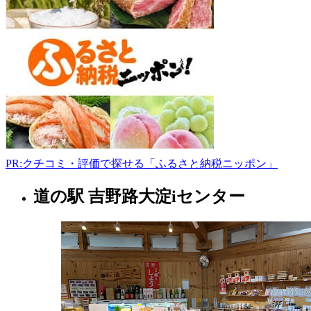
吉
野
町
大
字
大
字
千
股
1405
0746-
32-
PR:クチコミ・評価で探せる「ふるさと納税ニッポン」
5233
道の駅 吉野路大淀iセンター
10:00-
奈
17:00
良
日
県
曜
日
養
鶏
場
2022
年