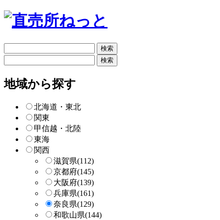
フ
リ
フ
ー
リ
検
ー
地域から探す
索
検
索
北海道・東北
関東
甲信越・北陸
東海
関西
滋賀県
(112)
京都府
(145)
大阪府
(139)
兵庫県
(161)
奈良県
(129)
和歌山県
(144)