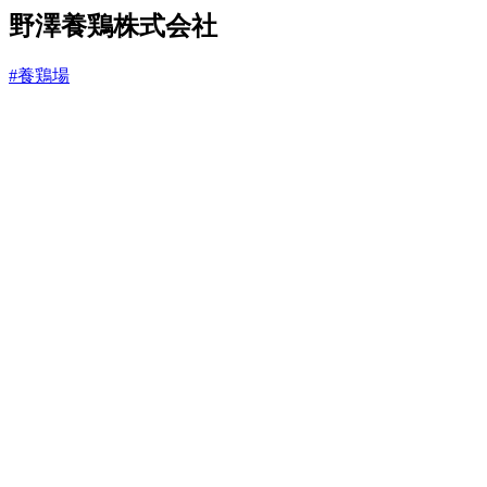
と
野澤養鶏株式会社
#養鶏場