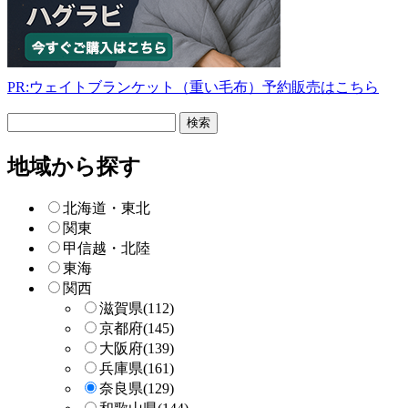
PR:ウェイトブランケット（重い毛布）予約販売はこちら
フ
リ
ー
地域から探す
検
索
北海道・東北
関東
甲信越・北陸
東海
関西
滋賀県
(112)
京都府
(145)
大阪府
(139)
兵庫県
(161)
奈良県
(129)