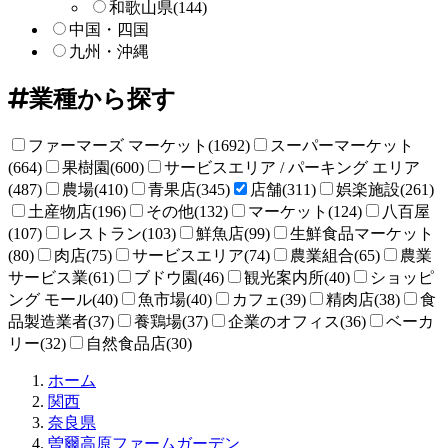
和歌山県
(144)
中国・四国
九州・沖縄
業種から探す
ファーマーズ マーケット(1692)
スーパーマーケット
(664)
果樹園(600)
サービスエリア / パーキング エリア
(487)
農場(410)
青果店(345)
店舗(311)
娯楽施設(261)
土産物店(196)
その他(132)
マーケット(124)
八百屋
(107)
レストラン(103)
鮮魚店(99)
生鮮食品マーケット
(80)
肉店(75)
サービスエリア(74)
農業組合(65)
農業
サービス業(61)
ブドウ園(46)
観光案内所(40)
ショッピ
ング モール(40)
魚市場(40)
カフェ(39)
精肉店(38)
食
品製造業者(37)
養鶏場(37)
企業のオフィス(36)
ベーカ
リー(32)
自然食品店(30)
直
ホーム
売
関西
所
奈良県
ね
曽爾高原ファームガーデン