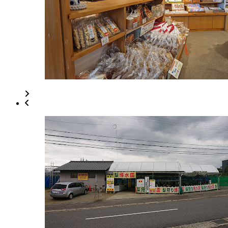
17
日
2022
直
年
売
8
所
月
ね
20
っ
日
と