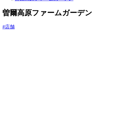
っ
と
曽爾高原ファームガーデン
#店舗