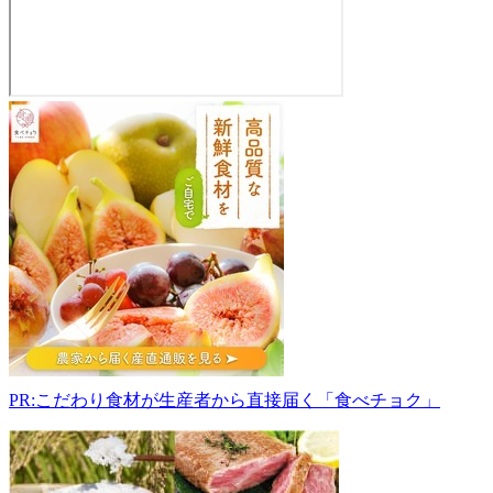
曽
爾
高
原
フ
ァ
ー
ム
ガ
ー
デ
ン
633-
PR:こだわり食材が生産者から直接届く「食べチョク」
1202
奈
良
県