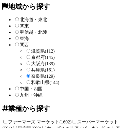
ー
地域から探す
検
索
北海道・東北
関東
甲信越・北陸
東海
関西
滋賀県
(112)
京都府
(145)
大阪府
(139)
兵庫県
(161)
奈良県
(129)
和歌山県
(144)
中国・四国
九州・沖縄
業種から探す
ファーマーズ マーケット(1692)
スーパーマーケット