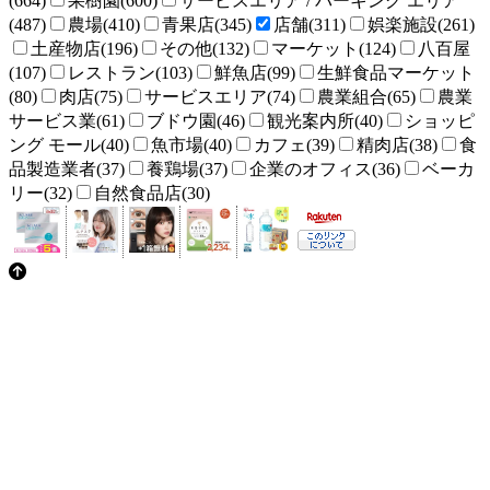
(664)
果樹園(600)
サービスエリア / パーキング エリア
(487)
農場(410)
青果店(345)
店舗(311)
娯楽施設(261)
土産物店(196)
その他(132)
マーケット(124)
八百屋
(107)
レストラン(103)
鮮魚店(99)
生鮮食品マーケット
(80)
肉店(75)
サービスエリア(74)
農業組合(65)
農業
サービス業(61)
ブドウ園(46)
観光案内所(40)
ショッピ
ング モール(40)
魚市場(40)
カフェ(39)
精肉店(38)
食
品製造業者(37)
養鶏場(37)
企業のオフィス(36)
ベーカ
リー(32)
自然食品店(30)