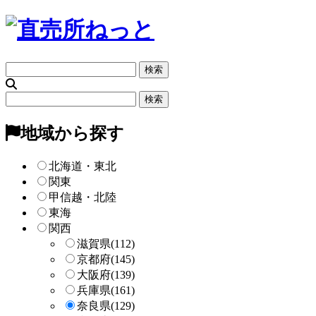
フ
リ
ー
フ
検
リ
索
ー
地域から探す
検
索
北海道・東北
関東
甲信越・北陸
東海
関西
滋賀県
(112)
京都府
(145)
大阪府
(139)
兵庫県
(161)
奈良県
(129)