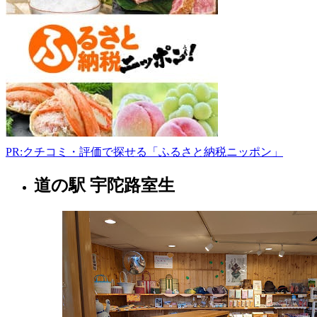
宇
陀
郡
曽
爾
村
太
良
路
839
0745-
PR:クチコミ・評価で探せる「ふるさと納税ニッポン」
96-
2888
道の駅 宇陀路室生
奈
10:00-
良
17:00
県
水
曜
店
日
舗
2022
年
8
月