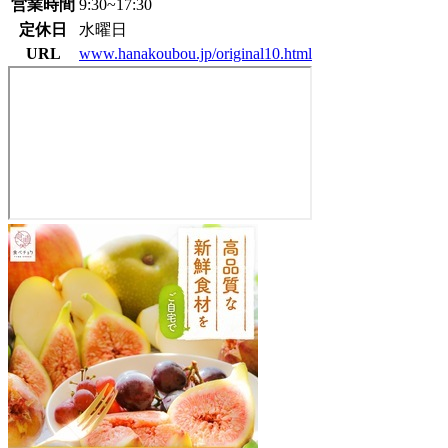
営業時間
9:30~17:30
定休日
水曜日
URL
www.hanakoubou.jp/original10.html
花
香
房
花
直
売
所
630-
2344
奈
良