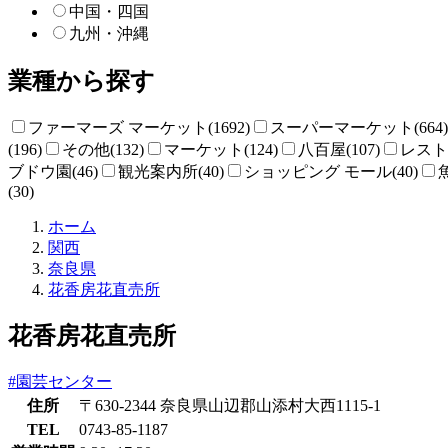
中国・四国
九州・沖縄
業種から探す
ファーマーズ マーケット(1692)
スーパーマーケット(664)
(196)
その他(132)
マーケット(124)
八百屋(107)
レストラ
ブドウ園(46)
観光案内所(40)
ショッピング モール(40)
(30)
直
ホーム
売
関西
所
奈良県
ね
花香房花直売所
っ
と
花香房花直売所
#園芸センター
住所
〒630-2344 奈良県山辺郡山添村大西1115-1
TEL
0743-85-1187