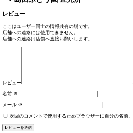
園
レビュー
芸
セ
ここはユーザー同士の情報共有の場です。
ン
店舗への連絡には使用できません。
タ
店舗への連絡は店舗へ直接お願いします。
ー
2022
年
8
月
17
日
2022
直
レビュー
年
売
8
所
名前
※
月
ね
20
メール
※
っ
日
と
次回のコメントで使用するためブラウザーに自分の名前、