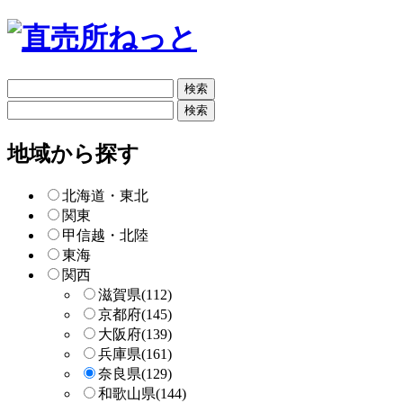
フ
リ
フ
ー
リ
検
ー
地域から探す
索
検
索
北海道・東北
関東
甲信越・北陸
東海
関西
滋賀県
(112)
京都府
(145)
大阪府
(139)
兵庫県
(161)
奈良県
(129)
和歌山県
(144)