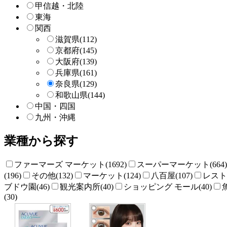
甲信越・北陸
東海
関西
滋賀県
(112)
京都府
(145)
大阪府
(139)
兵庫県
(161)
奈良県
(129)
和歌山県
(144)
中国・四国
九州・沖縄
業種から探す
ファーマーズ マーケット(1692)
スーパーマーケット(664)
(196)
その他(132)
マーケット(124)
八百屋(107)
レストラ
ブドウ園(46)
観光案内所(40)
ショッピング モール(40)
(30)