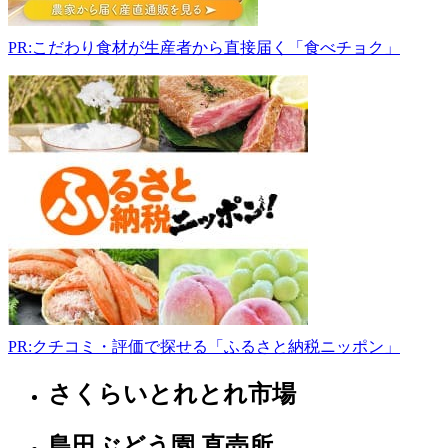
県
山
PR:こだわり食材が生産者から直接届く「食べチョク」
辺
郡
山
添
村
大
西
1115-
1
0743-
85-
1187
9:30-
17:30
水
PR:クチコミ・評価で探せる「ふるさと納税ニッポン」
曜
日
さくらいとれとれ市場
奈
良
県
島田ぶどう園 直売所