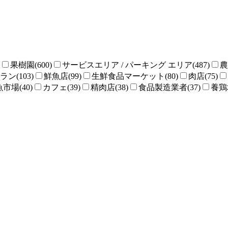
果樹園(600)
サービスエリア / パーキング エリア(487)
農
ン(103)
鮮魚店(99)
生鮮食品マーケット(80)
肉店(75)
魚市場(40)
カフェ(39)
精肉店(38)
食品製造業者(37)
養鶏場