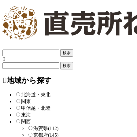
フ
リ
ー
フ
検
リ
索
ー
地域から探す
検
索
北海道・東北
関東
甲信越・北陸
東海
関西
滋賀県
(112)
京都府
(145)