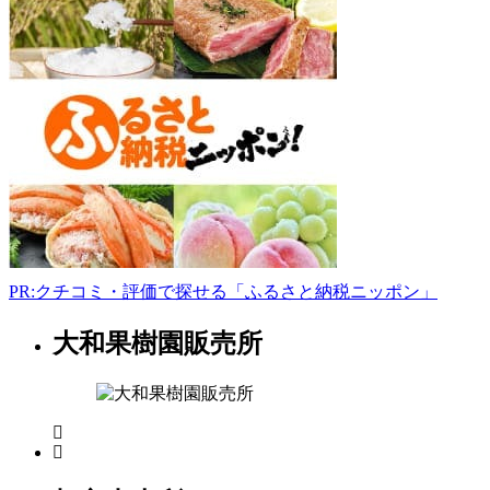
良
県
奈
良
市
都
祁
馬
場
町
242-
3
0743-
PR:クチコミ・評価で探せる「ふるさと納税ニッポン」
84-
0107
大和果樹園販売所
奈
10:00-
良
17:30
県
水
曜
フ
日
ァ
ー