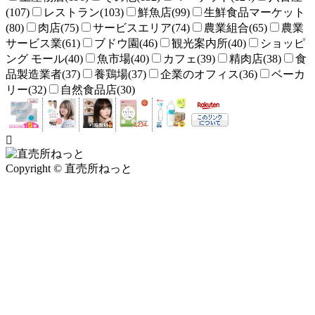
(107)
レストラン(103)
鮮魚店(99)
生鮮食品マーケット
(80)
肉店(75)
サービスエリア(74)
農業組合(65)
農業
サービス業(61)
ブドウ園(46)
観光案内所(40)
ショッピ
ング モール(40)
魚市場(40)
カフェ(39)
精肉店(38)
食
品製造業者(37)
養鶏場(37)
企業のオフィス(36)
ベーカ
リー(32)
自然食品店(30)
Copyright © 直売所ねっと