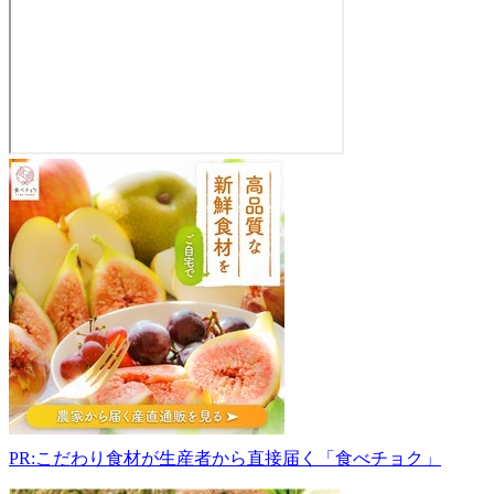
吉
本
エ
ッ
グ
フ
ァ
ー
ム
馬
場
店
632-
PR:こだわり食材が生産者から直接届く「食べチョク」
0113
奈