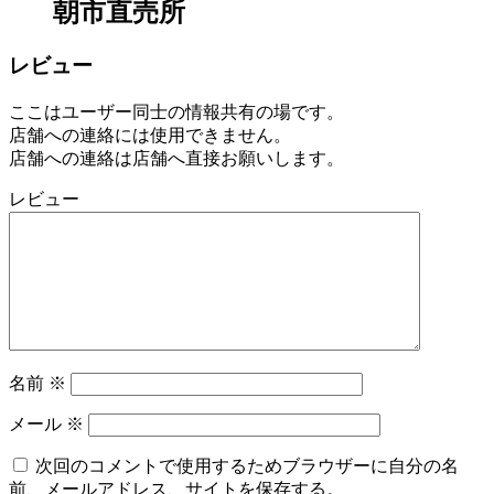
朝市直売所
マ
ー
ズ
レビュー
マ
ー
ここはユーザー同士の情報共有の場です。
ケ
店舗への連絡には使用できません。
ッ
店舗への連絡は店舗へ直接お願いします。
ト
2022
レビュー
年
8
月
17
日
2022
直
年
売
8
所
名前
※
月
ね
20
っ
メール
※
日
と
次回のコメントで使用するためブラウザーに自分の名
前、メールアドレス、サイトを保存する。