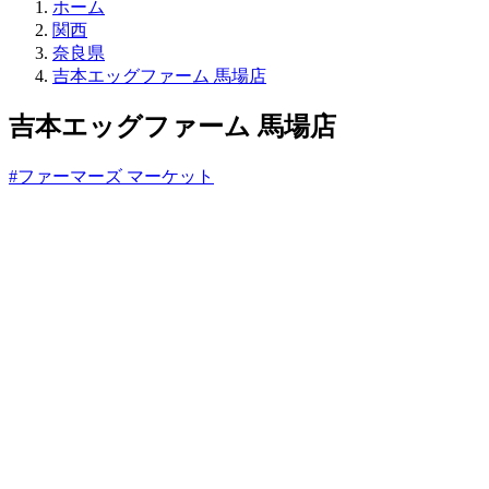
直
ホーム
売
関西
所
奈良県
ね
吉本エッグファーム 馬場店
っ
と
吉本エッグファーム 馬場店
#ファーマーズ マーケット