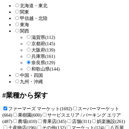
索
北海道・東北
関東
甲信越・北陸
東海
関西
滋賀県
(112)
京都府
(145)
大阪府
(139)
兵庫県
(161)
奈良県
(129)
和歌山県
(144)
中国・四国
九州・沖縄
業種から探す
ファーマーズ マーケット(1692)
スーパーマーケット
(664)
果樹園(600)
サービスエリア / パーキング エリア
(487)
農場(410)
青果店(345)
店舗(311)
娯楽施設(261)
土産物店(196)
その他(132)
マーケット(124)
八百屋