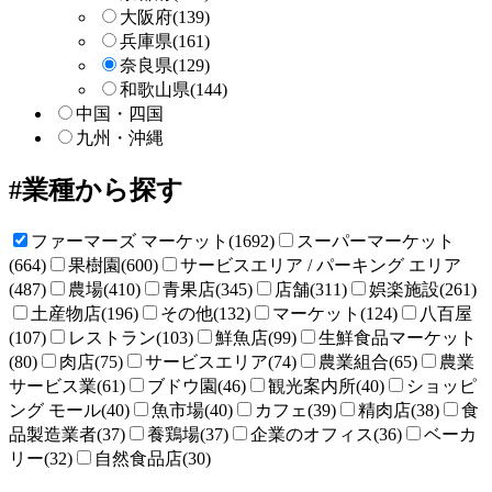
大阪府
(139)
兵庫県
(161)
奈良県
(129)
和歌山県
(144)
中国・四国
九州・沖縄
業種から探す
ファーマーズ マーケット(1692)
スーパーマーケット
(664)
果樹園(600)
サービスエリア / パーキング エリア
(487)
農場(410)
青果店(345)
店舗(311)
娯楽施設(261)
土産物店(196)
その他(132)
マーケット(124)
八百屋
(107)
レストラン(103)
鮮魚店(99)
生鮮食品マーケット
(80)
肉店(75)
サービスエリア(74)
農業組合(65)
農業
サービス業(61)
ブドウ園(46)
観光案内所(40)
ショッピ
ング モール(40)
魚市場(40)
カフェ(39)
精肉店(38)
食
品製造業者(37)
養鶏場(37)
企業のオフィス(36)
ベーカ
リー(32)
自然食品店(30)