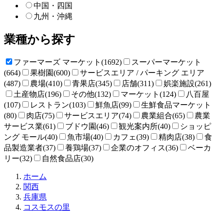
中国・四国
九州・沖縄
業種から探す
ファーマーズ マーケット(1692)
スーパーマーケット
(664)
果樹園(600)
サービスエリア / パーキング エリア
(487)
農場(410)
青果店(345)
店舗(311)
娯楽施設(261)
土産物店(196)
その他(132)
マーケット(124)
八百屋
(107)
レストラン(103)
鮮魚店(99)
生鮮食品マーケット
(80)
肉店(75)
サービスエリア(74)
農業組合(65)
農業
サービス業(61)
ブドウ園(46)
観光案内所(40)
ショッピ
ング モール(40)
魚市場(40)
カフェ(39)
精肉店(38)
食
品製造業者(37)
養鶏場(37)
企業のオフィス(36)
ベーカ
リー(32)
自然食品店(30)
直
ホーム
売
関西
所
兵庫県
ね
コスモスの里
っ