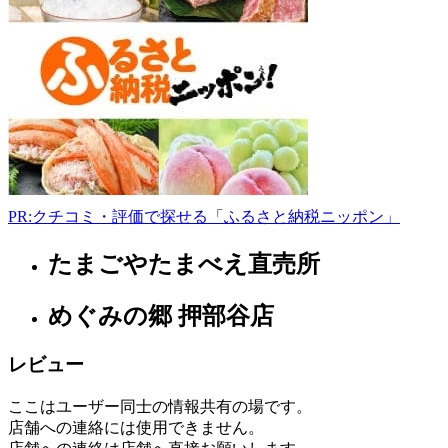
下
田
8-
1
www.city.aioi.lg.jp/soshiki/norinsuisan/shokutonouwomamorukacyan
8:00-
11:00
木
曜
日
PR:クチコミ・評価で探せる「ふるさと納税ニッポン」
たまごやたまべえ直売所
兵
庫
県
めぐみの郷 押部谷店
フ
レビュー
ァ
ー
ここはユーザー同士の情報共有の場です。
マ
店舗への連絡には使用できません。
ー