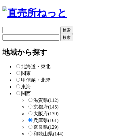
フ
リ
フ
ー
リ
検
ー
地域から探す
索
検
索
北海道・東北
関東
甲信越・北陸
東海
関西
滋賀県
(112)
京都府
(145)
大阪府
(139)
兵庫県
(161)
奈良県
(129)
和歌山県
(144)