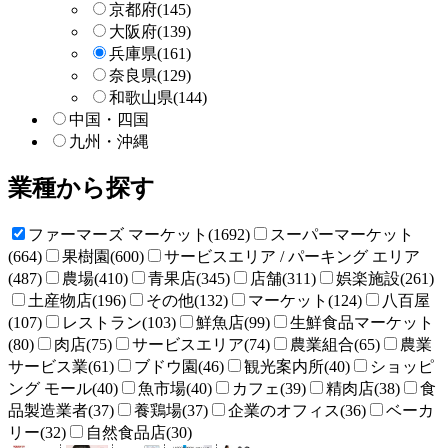
京都府
(145)
大阪府
(139)
兵庫県
(161)
奈良県
(129)
和歌山県
(144)
中国・四国
九州・沖縄
業種から探す
ファーマーズ マーケット(1692)
スーパーマーケット
(664)
果樹園(600)
サービスエリア / パーキング エリア
(487)
農場(410)
青果店(345)
店舗(311)
娯楽施設(261)
土産物店(196)
その他(132)
マーケット(124)
八百屋
(107)
レストラン(103)
鮮魚店(99)
生鮮食品マーケット
(80)
肉店(75)
サービスエリア(74)
農業組合(65)
農業
サービス業(61)
ブドウ園(46)
観光案内所(40)
ショッピ
ング モール(40)
魚市場(40)
カフェ(39)
精肉店(38)
食
品製造業者(37)
養鶏場(37)
企業のオフィス(36)
ベーカ
リー(32)
自然食品店(30)