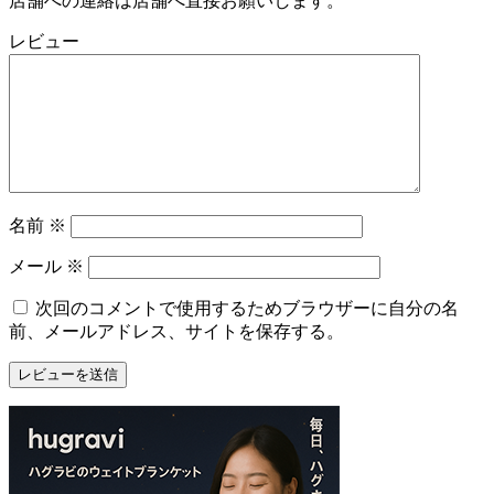
店舗への連絡は店舗へ直接お願いします。
ズ
マ
レビュー
ー
ケ
ッ
ト
2022
年
8
月
名前
※
17
日
メール
※
2022
直
年
売
次回のコメントで使用するためブラウザーに自分の名
8
所
前、メールアドレス、サイトを保存する。
月
ね
20
っ
日
と