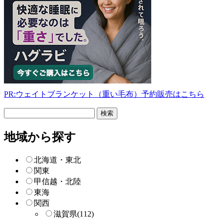
PR:ウェイトブランケット（重い毛布）予約販売はこちら
フ
リ
ー
地域から探す
検
索
北海道・東北
関東
甲信越・北陸
東海
関西
滋賀県
(112)