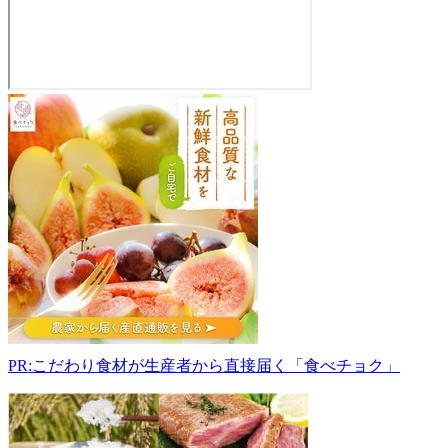
コ
ス
モ
ス
の
里
678-
0091
兵
庫
県
相
生
PR:こだわり食材が生産者から直接届く「食べチョク」
市
矢
野
町