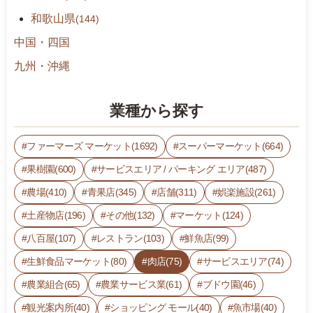
和歌山県
(144)
中国・四国
九州・沖縄
業種から探す
ファーマーズ マーケット(1692)
スーパーマーケット(664)
果樹園(600)
サービスエリア / パーキング エリア(487)
農場(410)
青果店(345)
店舗(311)
娯楽施設(261)
土産物店(196)
その他(132)
マーケット(124)
八百屋(107)
レストラン(103)
鮮魚店(99)
生鮮食品マーケット(80)
肉店(75)
サービスエリア(74)
農業組合(65)
農業サービス業(61)
ブドウ園(46)
観光案内所(40)
ショッピング モール(40)
魚市場(40)