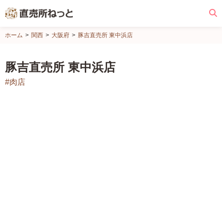
直
ホーム
関西
大阪府
豚吉直売所 東中浜店
売
所
豚吉直売所 東中浜店
ね
#肉店
っ
と