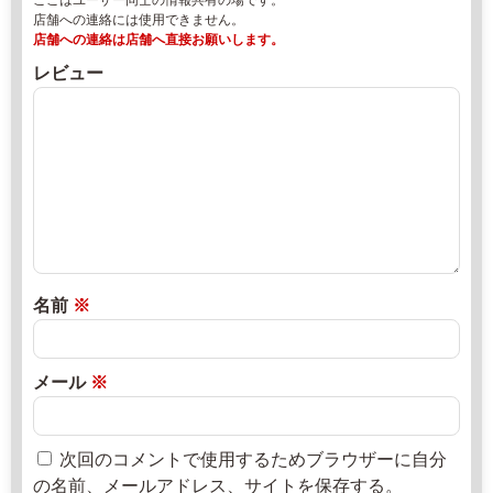
7
8
店舗への連絡には使用できません。
-
月
店舗への連絡は店舗へ直接お願いします。
1
1
レビュー
7
7
荒
日
川
2
直
マ
0
売
ン
2
所
シ
2
ね
ョ
年
っ
ン
8
と
3
月
名前
※
0
2
3
0
日
メール
※
1
0:
次回のコメントで使用するためブラウザーに自分
0
の名前、メールアドレス、サイトを保存する。