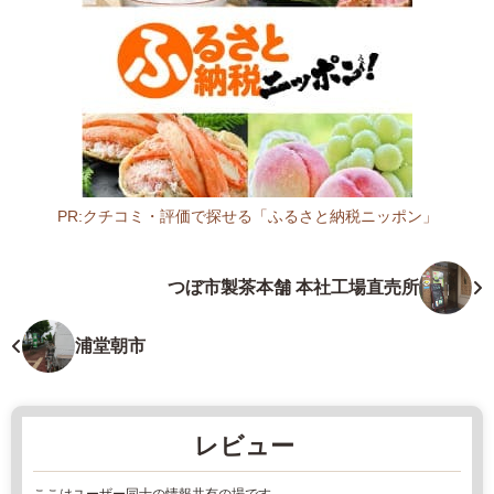
2
3
大
阪
府
大
阪
市
PR:クチコミ・評価で探せる「ふるさと納税ニッポン」
城
大
東
阪
つぼ市製茶本舗 本社工場直売所
区
府
東
肉
中
店
浦堂朝市
浜
2
6
0
丁
2
レビュー
目
2
1
年
ここはユーザー同士の情報共有の場です。