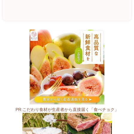
豚
吉
直
売
所
東
中
浜
店
5
3
PR:こだわり食材が生産者から直接届く「食べチョク」
6
-
0
0