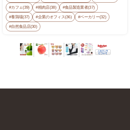
カフェ(39)
精肉店(38)
食品製造業者(37)
養鶏場(37)
企業のオフィス(36)
ベーカリー(32)
自然食品店(30)