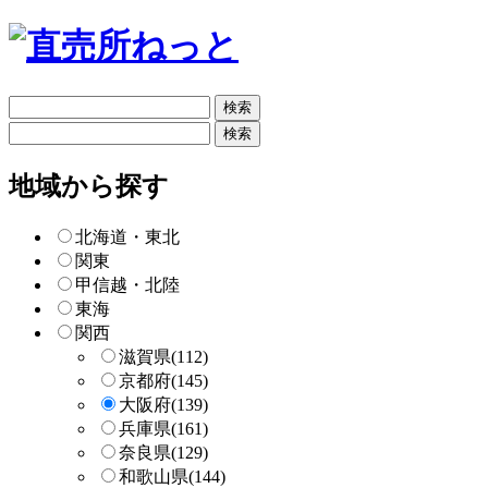
フ
リ
フ
ー
リ
検
ー
地域から探す
索
検
索
北海道・東北
関東
甲信越・北陸
東海
関西
滋賀県
(112)
京都府
(145)
大阪府
(139)
兵庫県
(161)
奈良県
(129)
和歌山県
(144)