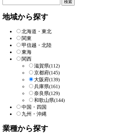
フ
リ
ー
地域から探す
検
索
北海道・東北
関東
甲信越・北陸
東海
関西
滋賀県
(112)
京都府
(145)
大阪府
(139)
兵庫県
(161)
奈良県
(129)
和歌山県
(144)
中国・四国
九州・沖縄
業種から探す