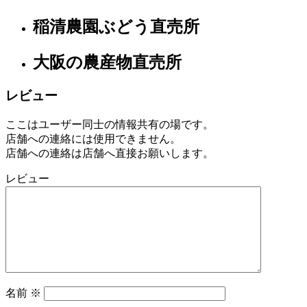
稲清農園ぶどう直売所
大
阪
府
大阪の農産物直売所
自
レビュー
然
食
ここはユーザー同士の情報共有の場です。
品
店舗への連絡には使用できません。
店
店舗への連絡は店舗へ直接お願いします。
2022
年
レビュー
8
月
17
日
2022
直
年
売
8
所
月
ね
20
名前
※
っ
日