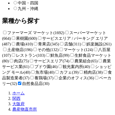
中国・四国
九州・沖縄
業種から探す
ファーマーズ マーケット(1692)
スーパーマーケット
(664)
果樹園(600)
サービスエリア / パーキング エリア
(487)
農場(410)
青果店(345)
店舗(311)
娯楽施設(261)
土産物店(196)
その他(132)
マーケット(124)
八百屋
(107)
レストラン(103)
鮮魚店(99)
生鮮食品マーケット
(80)
肉店(75)
サービスエリア(74)
農業組合(65)
農業
サービス業(61)
ブドウ園(46)
観光案内所(40)
ショッピ
ング モール(40)
魚市場(40)
カフェ(39)
精肉店(38)
食
品製造業者(37)
養鶏場(37)
企業のオフィス(36)
ベーカ
リー(32)
自然食品店(30)
直
ホーム
売
関西
所
大阪府
ね
農産物直売所
っ