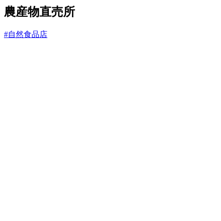
と
農産物直売所
#自然食品店