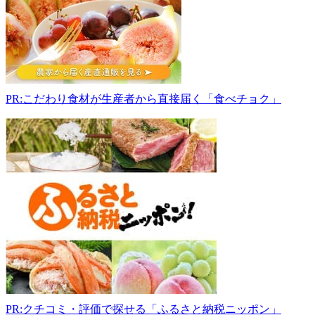
584-
0052
大
阪
府
富
田
PR:こだわり食材が生産者から直接届く「食べチョク」
林
市
佐
備
10:00-
17:00
PR:クチコミ・評価で探せる「ふるさと納税ニッポン」