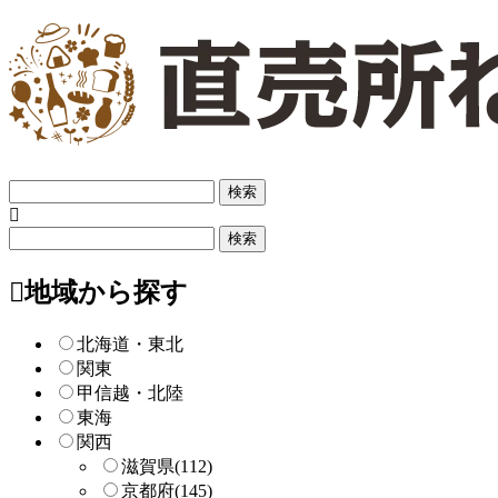
フ
リ
ー
フ
検
リ
索
ー
地域から探す
検
索
北海道・東北
関東
甲信越・北陸
東海
関西
滋賀県
(112)
京都府
(145)