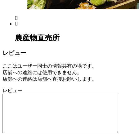
年
8
月
17
日
2022
直
農産物直売所
年
売
8
所
レビュー
月
ね
20
っ
日
ここはユーザー同士の情報共有の場です。
と
店舗への連絡には使用できません。
店舗への連絡は店舗へ直接お願いします。
レビュー