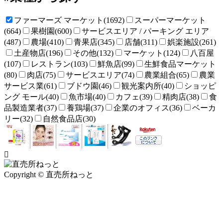
ファーマーズ マーケット(1692)
スーパーマーケット
(664)
果樹園(600)
サービスエリア / パーキング エリア
(487)
農場(410)
青果店(345)
店舗(311)
娯楽施設(261)
土産物店(196)
その他(132)
マーケット(124)
八百屋
(107)
レストラン(103)
鮮魚店(99)
生鮮食品マーケット
(80)
肉店(75)
サービスエリア(74)
農業組合(65)
農業
サービス業(61)
ブドウ園(46)
観光案内所(40)
ショッピ
ング モール(40)
魚市場(40)
カフェ(39)
精肉店(38)
食
品製造業者(37)
養鶏場(37)
企業のオフィス(36)
ベーカ
リー(32)
自然食品店(30)
Copyright © 直売所ねっと