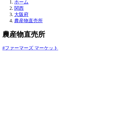
直
ホーム
売
関西
所
大阪府
ね
農産物直売所
っ
と
農産物直売所
#ファーマーズ マーケット