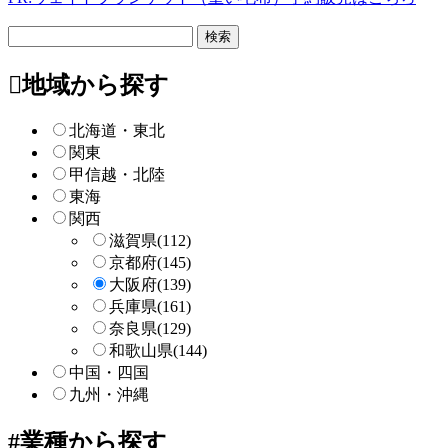
フ
リ
ー
地域から探す
検
索
北海道・東北
関東
甲信越・北陸
東海
関西
滋賀県
(112)
京都府
(145)
大阪府
(139)
兵庫県
(161)
奈良県
(129)
和歌山県
(144)
中国・四国
九州・沖縄
業種から探す