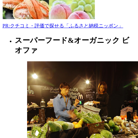
17:00
PR:クチコミ・評価で探せる「ふるさと納税ニッポン」
スーパーフード&オーガニック ビ
大
阪
オファ
府
フ
ァ
ー
マ
ー
ズ
マ
ー
ケ
ッ
ト
2022