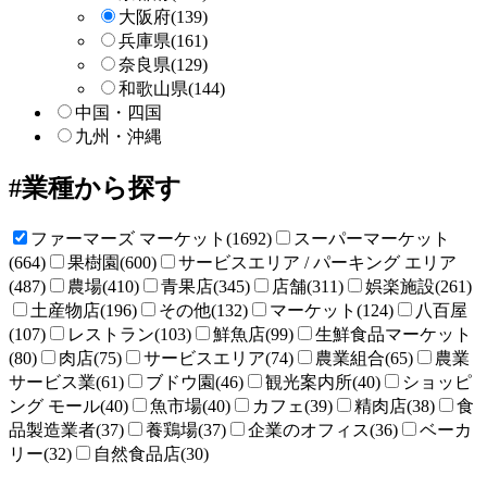
大阪府
(139)
兵庫県
(161)
奈良県
(129)
和歌山県
(144)
中国・四国
九州・沖縄
業種から探す
ファーマーズ マーケット(1692)
スーパーマーケット
(664)
果樹園(600)
サービスエリア / パーキング エリア
(487)
農場(410)
青果店(345)
店舗(311)
娯楽施設(261)
土産物店(196)
その他(132)
マーケット(124)
八百屋
(107)
レストラン(103)
鮮魚店(99)
生鮮食品マーケット
(80)
肉店(75)
サービスエリア(74)
農業組合(65)
農業
サービス業(61)
ブドウ園(46)
観光案内所(40)
ショッピ
ング モール(40)
魚市場(40)
カフェ(39)
精肉店(38)
食
品製造業者(37)
養鶏場(37)
企業のオフィス(36)
ベーカ
リー(32)
自然食品店(30)