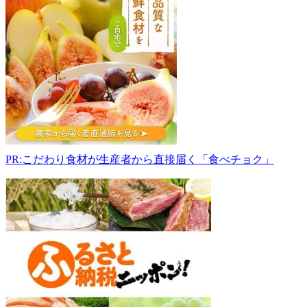
物
直
売
所
586-
0011
大
阪
府
河
内
PR:こだわり食材が生産者から直接届く「食べチョク」
長
野
市
汐
の
宮
町
22
9:30-