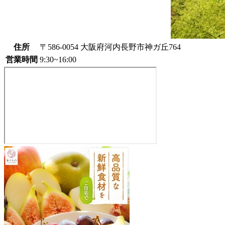
住所
〒586-0054 大阪府河内長野市神ガ丘764
営業時間
9:30~16:00
農
産
物
直
売
所
586-
0054