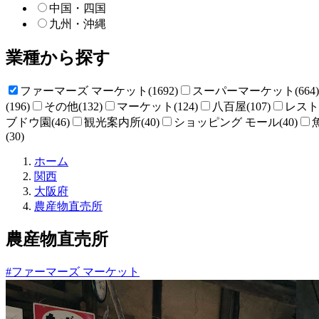
中国・四国
九州・沖縄
業種から探す
ファーマーズ マーケット(1692)
スーパーマーケット(664)
(196)
その他(132)
マーケット(124)
八百屋(107)
レストラ
ブドウ園(46)
観光案内所(40)
ショッピング モール(40)
(30)
直
ホーム
売
関西
所
大阪府
ね
農産物直売所
っ
と
農産物直売所
#ファーマーズ マーケット