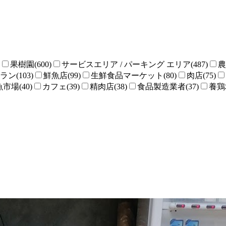
果樹園(600)
サービスエリア / パーキング エリア(487)
農
ン(103)
鮮魚店(99)
生鮮食品マーケット(80)
肉店(75)
魚市場(40)
カフェ(39)
精肉店(38)
食品製造業者(37)
養鶏場