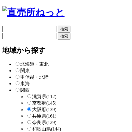
フ
リ
フ
ー
リ
検
ー
地域から探す
索
検
索
北海道・東北
関東
甲信越・北陸
東海
関西
滋賀県
(112)
京都府
(145)
大阪府
(139)
兵庫県
(161)
奈良県
(129)
和歌山県
(144)