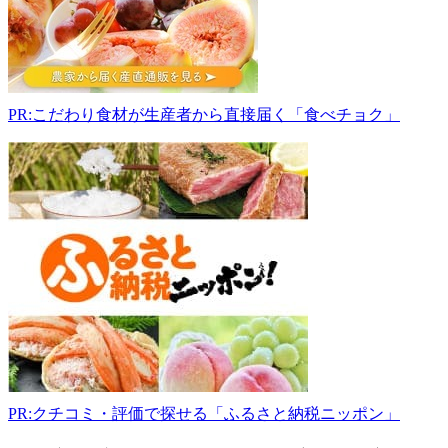
大
阪
府
河
内
PR:こだわり食材が生産者から直接届く「食べチョク」
長
野
市
神
ガ
丘
764
9:30-
16:00
PR:クチコミ・評価で探せる「ふるさと納税ニッポン」