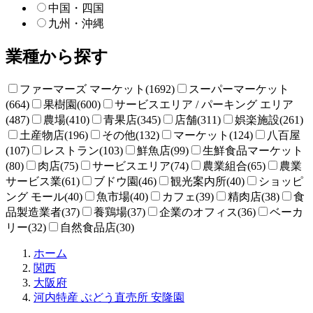
中国・四国
九州・沖縄
業種から探す
ファーマーズ マーケット(1692)
スーパーマーケット
(664)
果樹園(600)
サービスエリア / パーキング エリア
(487)
農場(410)
青果店(345)
店舗(311)
娯楽施設(261)
土産物店(196)
その他(132)
マーケット(124)
八百屋
(107)
レストラン(103)
鮮魚店(99)
生鮮食品マーケット
(80)
肉店(75)
サービスエリア(74)
農業組合(65)
農業
サービス業(61)
ブドウ園(46)
観光案内所(40)
ショッピ
ング モール(40)
魚市場(40)
カフェ(39)
精肉店(38)
食
品製造業者(37)
養鶏場(37)
企業のオフィス(36)
ベーカ
リー(32)
自然食品店(30)
直
ホーム
売
関西
所
大阪府
ね
河内特産 ぶどう直売所 安隆園
っ