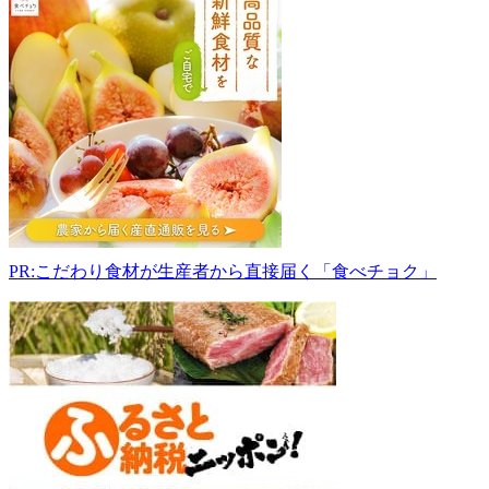
内
特
産
ぶ
ど
う
直
売
所
安
隆
園
PR:こだわり食材が生産者から直接届く「食べチョク」
None
072-
977-
4848
-