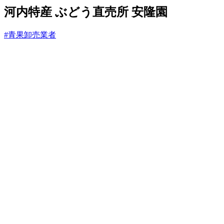
と
河内特産 ぶどう直売所 安隆園
#青果卸売業者