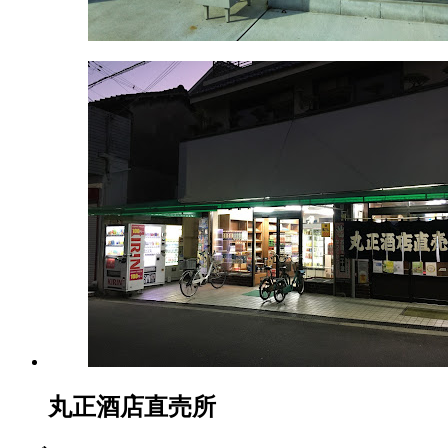
日
2022
直
年
売
8
所
月
ね
20
っ
日
と
丸正酒店直売所