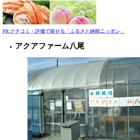
PR:クチコミ・評価で探せる「ふるさと納税ニッポン」
アクアファーム八尾
大
阪
府
青
果
卸
売
業
者
2022
年
8
月
17