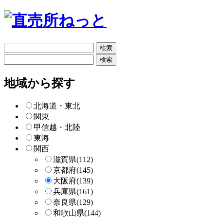
フ
リ
フ
ー
リ
検
ー
地域から探す
索
検
索
北海道・東北
関東
甲信越・北陸
東海
関西
滋賀県
(112)
京都府
(145)
大阪府
(139)
兵庫県
(161)
奈良県
(129)
和歌山県
(144)