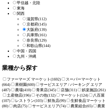
甲信越・北陸
東海
関西
滋賀県
(112)
京都府
(145)
大阪府
(139)
兵庫県
(161)
奈良県
(129)
和歌山県
(144)
中国・四国
九州・沖縄
業種から探す
ファーマーズ マーケット(1692)
スーパーマーケット
(664)
果樹園(600)
サービスエリア / パーキング エリア
(487)
農場(410)
青果店(345)
店舗(311)
娯楽施設(261)
土産物店(196)
その他(132)
マーケット(124)
八百屋
(107)
レストラン(103)
鮮魚店(99)
生鮮食品マーケット
(80)
肉店(75)
サービスエリア(74)
農業組合(65)
農業