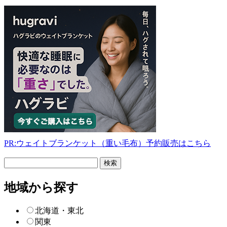
PR:ウェイトブランケット（重い毛布）予約販売はこちら
フ
リ
ー
地域から探す
検
索
北海道・東北
関東