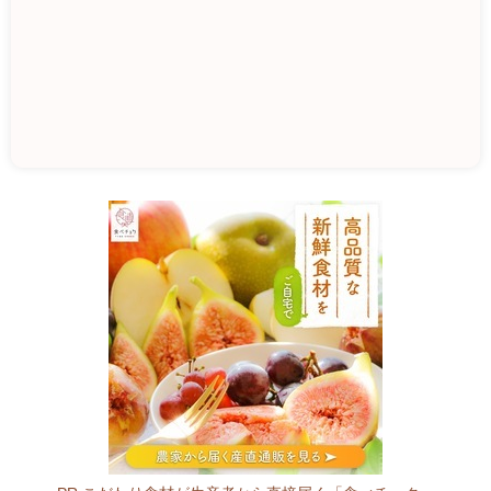
柏
原
市
観
光
ぶ
ど
う
セ
ン
タ