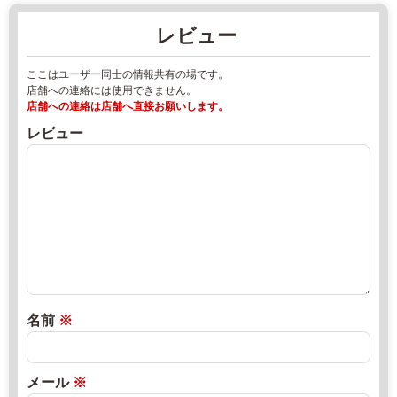
目
2
レビュー
1
0
7
2
ここはユーザー同士の情報共有の場です。
-
2
店舗への連絡には使用できません。
9
年
店舗への連絡は店舗へ直接お願いします。
0
8
レビュー
7
月
2
1
-
7
9
日
7
2
直
1
0
売
-
2
所
8
2
ね
3
年
っ
名前
※
0
8
と
8
月
w
2
メール
※