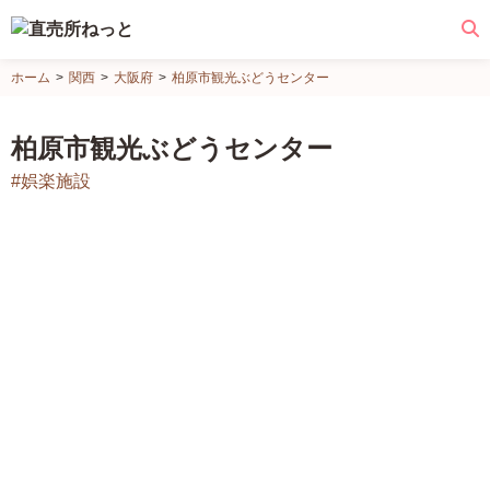
直
ホーム
関西
大阪府
柏原市観光ぶどうセンター
売
所
柏原市観光ぶどうセンター
ね
#娯楽施設
っ
と