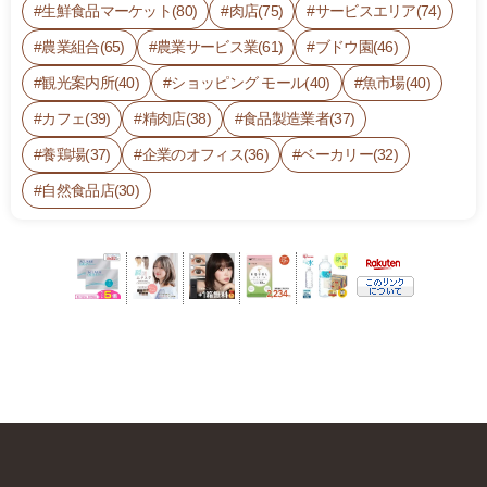
1
生鮮食品マーケット(80)
肉店(75)
サービスエリア(74)
3:
農業組合(65)
農業サービス業(61)
ブドウ園(46)
0
0
観光案内所(40)
ショッピング モール(40)
魚市場(40)
カフェ(39)
精肉店(38)
食品製造業者(37)
養鶏場(37)
企業のオフィス(36)
ベーカリー(32)
自然食品店(30)