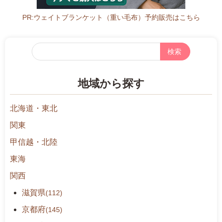
c
h
PR:ウェイトブランケット（重い毛布）予約販売はこちら
i.
o
フ
r.
リ
j
ー
p/
地域から探す
検
a
索
g
北海道・東北
r
i/
関東
p
甲信越・北陸
r
東海
o
d
関西
u
滋賀県
(112)
c
t
京都府
(145)
s.