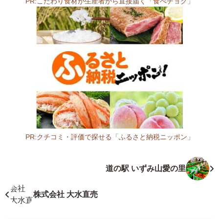
PR:こだわり食材が生産者から直接届く「食べチョク」
ー
5
8
2
-
0
0
1
8
大
阪
府
PR:クチコミ・評価で探せる「ふるさと納税ニッポン」
柏
大
原
阪
道の駅 いずみ山愛の里
市
府
大
娯
県
楽
株式会社 大水直売
4
施
丁
設