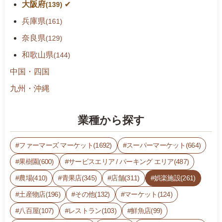
大阪府
(139)
h
t
兵庫県
(161)
m
奈良県
(129)
l%
和歌山県
(144)
2
3
中国・四国
p
九州・沖縄
r
o
d
業種から探す
u
c
ファーマーズ マーケット(1692)
スーパーマーケット(664)
t
果樹園(600)
サービスエリア / パーキング エリア(487)
4
9:
農場(410)
青果店(345)
店舗(311)
娯楽施設(261)
0
土産物店(196)
その他(132)
マーケット(124)
0
八百屋(107)
レストラン(103)
鮮魚店(99)
-