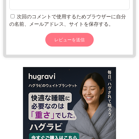
w
0
w.
日
j
次回のコメントで使用するためブラウザーに自分
a
の名前、メールアドレス、サイトを保存する。
-
o
s
a
k
a
-
n
a
k
a
k
a
w
a