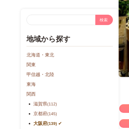
フ
リ
ー
地域から探す
検
索
北海道・東北
関東
甲信越・北陸
東海
関西
滋賀県
(112)
京都府
(145)
大阪府
(139)