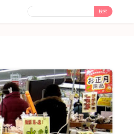
フ
リ
ー
検
索