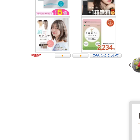
プ
チ
星
田
大
5
阪
7
府
6
ス
-
ー
0
パ
0
ー
2
マ
2
ー
大
ケ
阪
ッ
府
ト
交
2
野
0
市
2