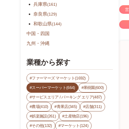
兵庫県
(161)
営
奈良県
(129)
和歌山県
(144)
中国・四国
九州・沖縄
業種から探す
ファーマーズ マーケット(1692)
スーパーマーケット(664)
果樹園(600)
サービスエリア / パーキング エリア(487)
農場(410)
青果店(345)
店舗(311)
娯楽施設(261)
土産物店(196)
その他(132)
マーケット(124)