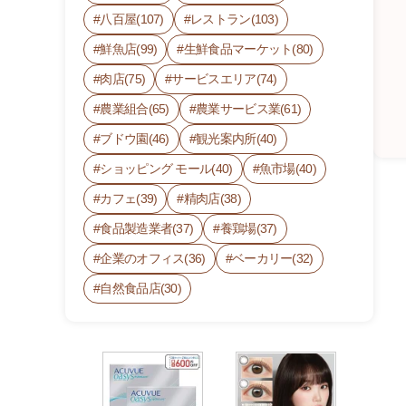
八百屋(107)
レストラン(103)
鮮魚店(99)
生鮮食品マーケット(80)
肉店(75)
サービスエリア(74)
農業組合(65)
農業サービス業(61)
ブドウ園(46)
観光案内所(40)
ショッピング モール(40)
魚市場(40)
カフェ(39)
精肉店(38)
食品製造業者(37)
養鶏場(37)
J
企業のオフィス(36)
ベーカリー(32)
A
自然食品店(30)
フ
ァ
ー
マ
ー
ズ