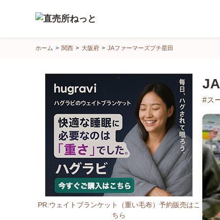
直
ホーム
関西
大阪府
JAファーマーズプチ星田
売
所
J
ね
っ
#ス
と
PR:ウェイトブランケット（重い毛布）予約販売はこ
ちら