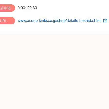
9:00~20:30
業時間
www.acoop-kinki.co.jp/shop/details-hoshida.html
URL