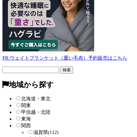
PR:ウェイトブランケット（重い毛布）予約販売はこちら
フ
リ
ー
地域から探す
検
索
北海道・東北
関東
甲信越・北陸
東海
関西
滋賀県
(112)