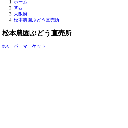
直
ホーム
売
関西
所
大阪府
ね
松本農園ぶどう直売所
っ
と
松本農園ぶどう直売所
#スーパーマーケット