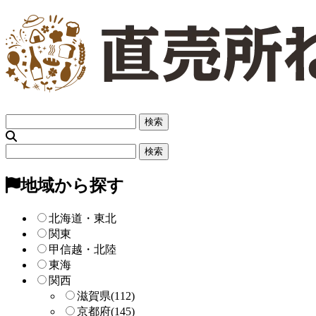
フ
リ
ー
フ
検
リ
索
ー
地域から探す
検
索
北海道・東北
関東
甲信越・北陸
東海
関西
滋賀県
(112)
京都府
(145)