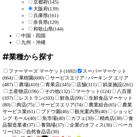
京都府
(145)
大阪府
(139)
兵庫県
(161)
奈良県
(129)
和歌山県
(144)
中国・四国
九州・沖縄
業種から探す
ファーマーズ マーケット(1692)
スーパーマーケット
(664)
果樹園(600)
サービスエリア / パーキング エリア
(487)
農場(410)
青果店(345)
店舗(311)
娯楽施設(261)
土産物店(196)
その他(132)
マーケット(124)
八百屋
(107)
レストラン(103)
鮮魚店(99)
生鮮食品マーケット
(80)
肉店(75)
サービスエリア(74)
農業組合(65)
農業
サービス業(61)
ブドウ園(46)
観光案内所(40)
ショッピ
ング モール(40)
魚市場(40)
カフェ(39)
精肉店(38)
食
品製造業者(37)
養鶏場(37)
企業のオフィス(36)
ベーカ
リー(32)
自然食品店(30)