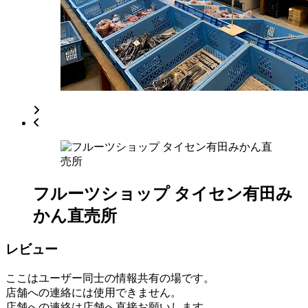
ッ
ト
2022
年
8
月
17
日
2022
直
年
売
8
所
月
ね
20
っ
日
フルーツショップ タイセン有田み
と
かん直売所
レビュー
ここはユーザー同士の情報共有の場です。
店舗への連絡には使用できません。
店舗への連絡は店舗へ直接お願いします。