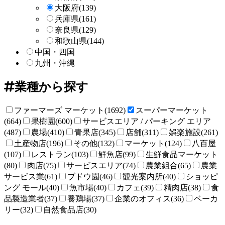
大阪府
(139)
兵庫県
(161)
奈良県
(129)
和歌山県
(144)
中国・四国
九州・沖縄
業種から探す
ファーマーズ マーケット(1692)
スーパーマーケット
(664)
果樹園(600)
サービスエリア / パーキング エリア
(487)
農場(410)
青果店(345)
店舗(311)
娯楽施設(261)
土産物店(196)
その他(132)
マーケット(124)
八百屋
(107)
レストラン(103)
鮮魚店(99)
生鮮食品マーケット
(80)
肉店(75)
サービスエリア(74)
農業組合(65)
農業
サービス業(61)
ブドウ園(46)
観光案内所(40)
ショッピ
ング モール(40)
魚市場(40)
カフェ(39)
精肉店(38)
食
品製造業者(37)
養鶏場(37)
企業のオフィス(36)
ベーカ
リー(32)
自然食品店(30)