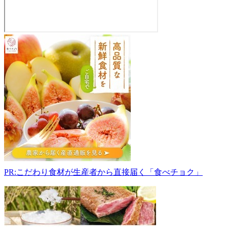
松
本
農
園
ぶ
ど
う
直
売
所
583-
0995
大
PR:こだわり食材が生産者から直接届く「食べチョク」
阪
府
南
河
内