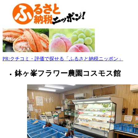
郡
太
子
町
太
子
0721-
98-
2089
www.facebook.com/ryohei.matsumoto.58
PR:クチコミ・評価で探せる「ふるさと納税ニッポン」
9:30-
16:00
鉢ヶ峯フラワー農園コスモス館
大
阪
府
ス
ー
パ
ー
マ
ー
ケ