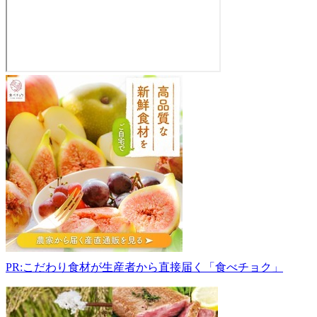
舞
昆
の
こ
う
は
ら
か
が
や
工
場
直
PR:こだわり食材が生産者から直接届く「食べチョク」
売
所
559-
0012