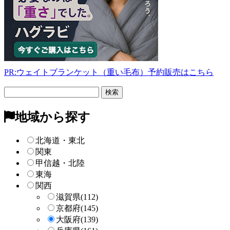
PR:ウェイトブランケット（重い毛布）予約販売はこちら
フ
リ
ー
地域から探す
検
索
北海道・東北
関東
甲信越・北陸
東海
関西
滋賀県
(112)
京都府
(145)
大阪府
(139)