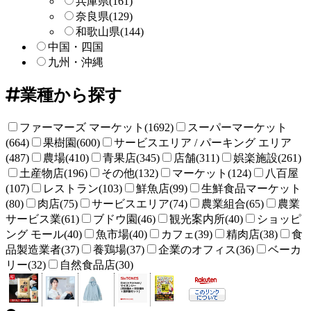
兵庫県
(161)
奈良県
(129)
和歌山県
(144)
中国・四国
九州・沖縄
業種から探す
ファーマーズ マーケット(1692)
スーパーマーケット
(664)
果樹園(600)
サービスエリア / パーキング エリア
(487)
農場(410)
青果店(345)
店舗(311)
娯楽施設(261)
土産物店(196)
その他(132)
マーケット(124)
八百屋
(107)
レストラン(103)
鮮魚店(99)
生鮮食品マーケット
(80)
肉店(75)
サービスエリア(74)
農業組合(65)
農業
サービス業(61)
ブドウ園(46)
観光案内所(40)
ショッピ
ング モール(40)
魚市場(40)
カフェ(39)
精肉店(38)
食
品製造業者(37)
養鶏場(37)
企業のオフィス(36)
ベーカ
リー(32)
自然食品店(30)