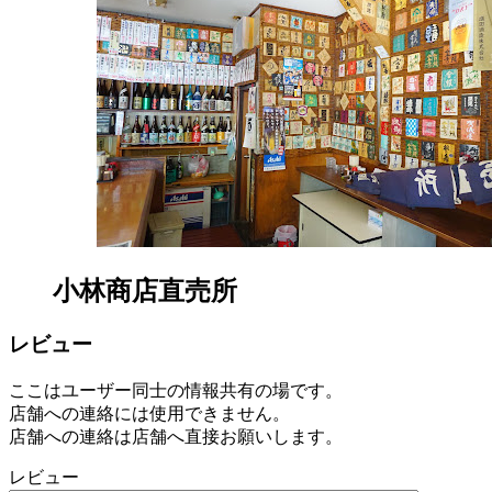
maikon.base.shop
ー
10:00-
2022
18:00
年
8
月
17
日
2022
直
年
売
8
所
月
ね
20
っ
日
と
小林商店直売所
レビュー
ここはユーザー同士の情報共有の場です。
店舗への連絡には使用できません。
店舗への連絡は店舗へ直接お願いします。
レビュー