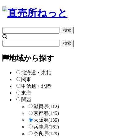
フ
リ
ー
フ
検
リ
索
ー
地域から探す
検
索
北海道・東北
関東
甲信越・北陸
東海
関西
滋賀県
(112)
京都府
(145)
大阪府
(139)
兵庫県
(161)
奈良県
(129)