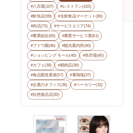
八百屋(107)
レストラン(103)
鮮魚店(99)
生鮮食品マーケット(80)
肉店(75)
サービスエリア(74)
農業組合(65)
農業サービス業(61)
ブドウ園(46)
観光案内所(40)
山
ショッピング モール(40)
魚市場(40)
文
無
カフェ(39)
精肉店(38)
人
食品製造業者(37)
養鶏場(37)
直
企業のオフィス(36)
ベーカリー(32)
売
所
自然食品店(30)
6
1
5
-
0