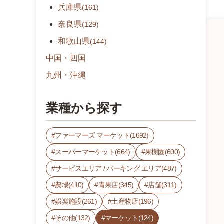
兵庫県
(161)
奈良県
(129)
和歌山県
(144)
中国・四国
九州・沖縄
業種から探す
ファーマーズ マーケット(1692)
スーパーマーケット(664)
果樹園(600)
サービスエリア / パーキング エリア(487)
農場(410)
青果店(345)
店舗(311)
娯楽施設(261)
土産物店(196)
その他(132)
マーケット(124)