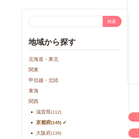
フ
リ
ー
地域から探す
検
索
北海道・東北
関東
甲信越・北陸
東海
関西
滋賀県
(112)
京都府
(145)
大阪府
(139)