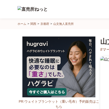
直
ホーム
関西
京都府
山文無人直売所
売
所
山
ね
っ
#マ
と
PR:ウェイトブランケット（重い毛布）予約販売はこ
ちら