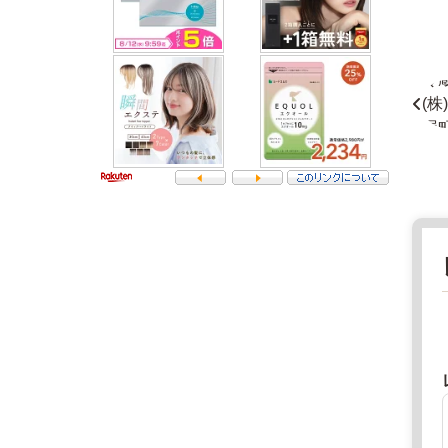
京
0
都
9
府
3
マ
京
ー
都
ケ
府
ッ
京
ト
都
2
市
0
右
2
京
2
区
年
山
8
ノ
月
内
1
宮
7
前
日
町
2
直
2