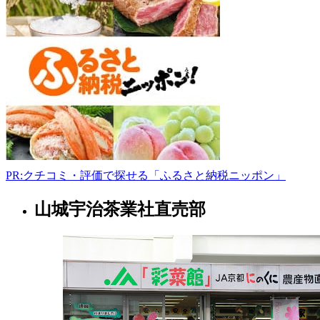
丹
後
市
久
美
浜
町
永
留
344-
1
090-
PR:クチコミ・評価で探せる「ふるさと納税ニッポン」
8881-
8672
山城宇治茶業社直売部
京
8:30-
都
18:30
府
フ
ァ
ー
マ