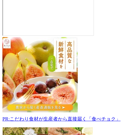
産
直
市
場
火・
水・
風
(ひ
み
か)
629-
3551
京
PR:こだわり食材が生産者から直接届く「食べチョク」
都
府
京