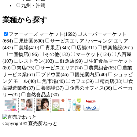
九州・沖縄
業種から探す
ファーマーズ マーケット(1692)
スーパーマーケット
(664)
果樹園(600)
サービスエリア / パーキング エリア
(487)
農場(410)
青果店(345)
店舗(311)
娯楽施設(261)
土産物店(196)
その他(132)
マーケット(124)
八百屋
(107)
レストラン(103)
鮮魚店(99)
生鮮食品マーケット
(80)
肉店(75)
サービスエリア(74)
農業組合(65)
農業
サービス業(61)
ブドウ園(46)
観光案内所(40)
ショッピ
ング モール(40)
魚市場(40)
カフェ(39)
精肉店(38)
食
品製造業者(37)
養鶏場(37)
企業のオフィス(36)
ベーカ
リー(32)
自然食品店(30)
Copyright © 直売所ねっと