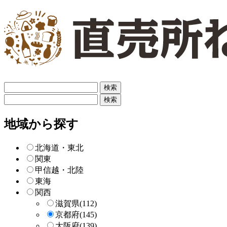
フ
リ
フ
ー
リ
検
ー
地域から探す
索
検
索
北海道・東北
関東
甲信越・北陸
東海
関西
滋賀県
(112)
京都府
(145)
大阪府
(139)