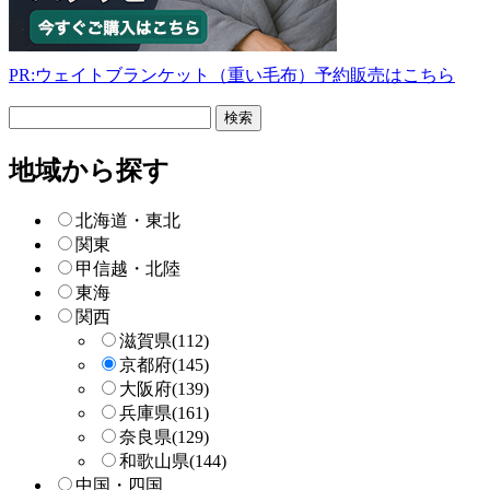
PR:ウェイトブランケット（重い毛布）予約販売はこちら
フ
リ
ー
地域から探す
検
索
北海道・東北
関東
甲信越・北陸
東海
関西
滋賀県
(112)
京都府
(145)
大阪府
(139)
兵庫県
(161)
奈良県
(129)
和歌山県
(144)
中国・四国