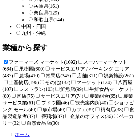
兵庫県
(161)
奈良県
(129)
和歌山県
(144)
中国・四国
九州・沖縄
業種から探す
ファーマーズ マーケット(1692)
スーパーマーケット
(664)
果樹園(600)
サービスエリア / パーキング エリア
(487)
農場(410)
青果店(345)
店舗(311)
娯楽施設(261)
土産物店(196)
その他(132)
マーケット(124)
八百屋
(107)
レストラン(103)
鮮魚店(99)
生鮮食品マーケット
(80)
肉店(75)
サービスエリア(74)
農業組合(65)
農業
サービス業(61)
ブドウ園(46)
観光案内所(40)
ショッピ
ング モール(40)
魚市場(40)
カフェ(39)
精肉店(38)
食
品製造業者(37)
養鶏場(37)
企業のオフィス(36)
ベーカ
リー(32)
自然食品店(30)
直
ホーム