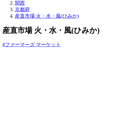
売
関西
所
京都府
ね
産直市場 火・水・風(ひみか)
っ
と
産直市場 火・水・風(ひみか)
#ファーマーズ マーケット