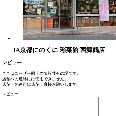
ー
ズ
マ
ー
ケ
ッ
ト
2022
年
JA京都にのくに 彩菜館 西舞鶴店
8
月
17
レビュー
日
2022
直
ここはユーザー同士の情報共有の場です。
年
売
店舗への連絡には使用できません。
8
所
店舗への連絡は店舗へ直接お願いします。
月
ね
20
っ
レビュー
日
と