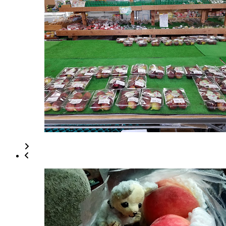
曜
食
日
品
店
2022
年
8
月
17
日
2022
直
年
売
8
所
月
ね
20
っ
日
と