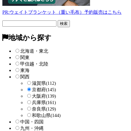
PR:ウェイトブランケット（重い毛布）予約販売はこちら
フ
リ
ー
地域から探す
検
索
北海道・東北
関東
甲信越・北陸
東海
関西
滋賀県
(112)
京都府
(145)
大阪府
(139)
兵庫県
(161)
奈良県
(129)
和歌山県
(144)
中国・四国
九州・沖縄