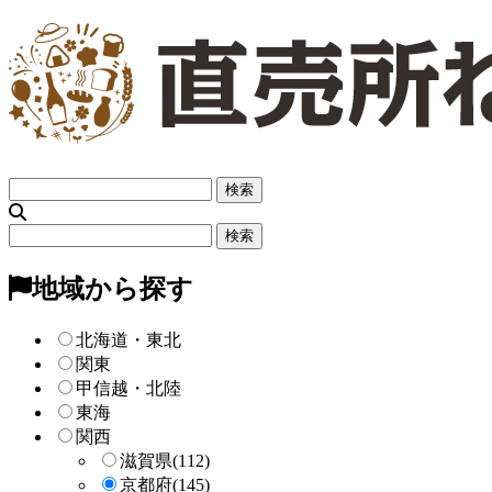
フ
リ
ー
フ
検
リ
索
ー
地域から探す
検
索
北海道・東北
関東
甲信越・北陸
東海
関西
滋賀県
(112)
京都府
(145)