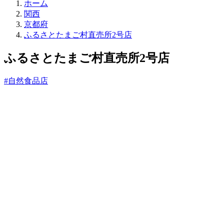
直
ホーム
売
関西
所
京都府
ね
ふるさとたまご村直売所2号店
っ
と
ふるさとたまご村直売所2号店
#自然食品店