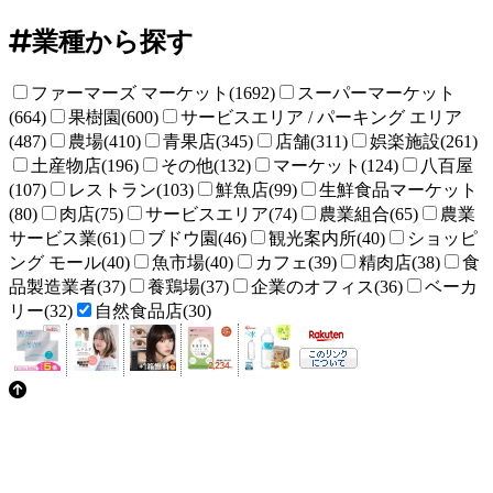
業種から探す
ファーマーズ マーケット(1692)
スーパーマーケット
(664)
果樹園(600)
サービスエリア / パーキング エリア
(487)
農場(410)
青果店(345)
店舗(311)
娯楽施設(261)
土産物店(196)
その他(132)
マーケット(124)
八百屋
(107)
レストラン(103)
鮮魚店(99)
生鮮食品マーケット
(80)
肉店(75)
サービスエリア(74)
農業組合(65)
農業
サービス業(61)
ブドウ園(46)
観光案内所(40)
ショッピ
ング モール(40)
魚市場(40)
カフェ(39)
精肉店(38)
食
品製造業者(37)
養鶏場(37)
企業のオフィス(36)
ベーカ
リー(32)
自然食品店(30)