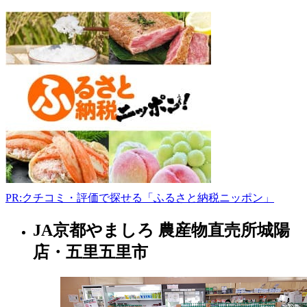
610-
0121
京
都
府
城
陽
市
寺
田
大
川
原
28-
PR:クチコミ・評価で探せる「ふるさと納税ニッポン」
1
0774-
JA京都やましろ 農産物直売所城陽
54-
京
2717
都
店・五里五里市
府
10:00-
16:00
自
水
然