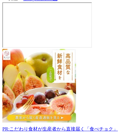
ふ
る
さ
と
た
ま
ご
村
直
売
所
2
号
PR:こだわり食材が生産者から直接届く「食べチョク」
店