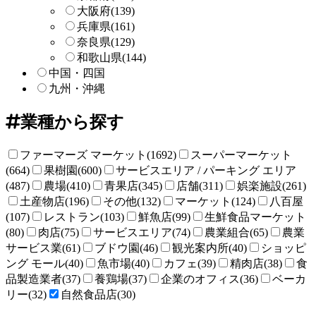
大阪府
(139)
兵庫県
(161)
奈良県
(129)
和歌山県
(144)
中国・四国
九州・沖縄
業種から探す
ファーマーズ マーケット(1692)
スーパーマーケット
(664)
果樹園(600)
サービスエリア / パーキング エリア
(487)
農場(410)
青果店(345)
店舗(311)
娯楽施設(261)
土産物店(196)
その他(132)
マーケット(124)
八百屋
(107)
レストラン(103)
鮮魚店(99)
生鮮食品マーケット
(80)
肉店(75)
サービスエリア(74)
農業組合(65)
農業
サービス業(61)
ブドウ園(46)
観光案内所(40)
ショッピ
ング モール(40)
魚市場(40)
カフェ(39)
精肉店(38)
食
品製造業者(37)
養鶏場(37)
企業のオフィス(36)
ベーカ
リー(32)
自然食品店(30)