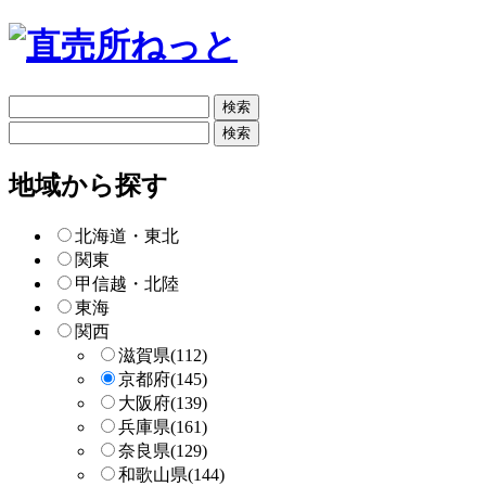
フ
リ
フ
ー
リ
検
ー
地域から探す
索
検
索
北海道・東北
関東
甲信越・北陸
東海
関西
滋賀県
(112)
京都府
(145)
大阪府
(139)
兵庫県
(161)
奈良県
(129)
和歌山県
(144)