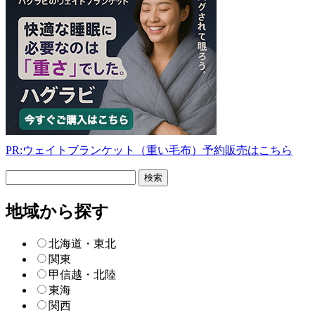
PR:ウェイトブランケット（重い毛布）予約販売はこちら
フ
リ
ー
地域から探す
検
索
北海道・東北
関東
甲信越・北陸
東海
関西