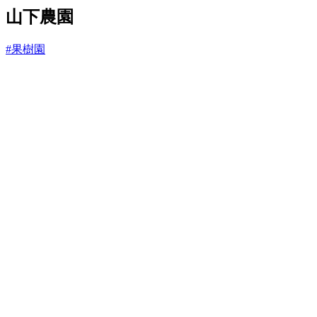
と
山下農園
#果樹園