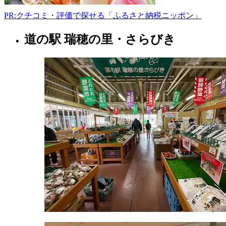
PR:クチコミ・評価で探せる「ふるさと納税ニッポン」
道の駅 瑞穂の里・さらびき
京
都
府
果
樹
園
2022
年
8
月
17
日
2022
直
年
売
8
所
月
ね
20
っ
日
と