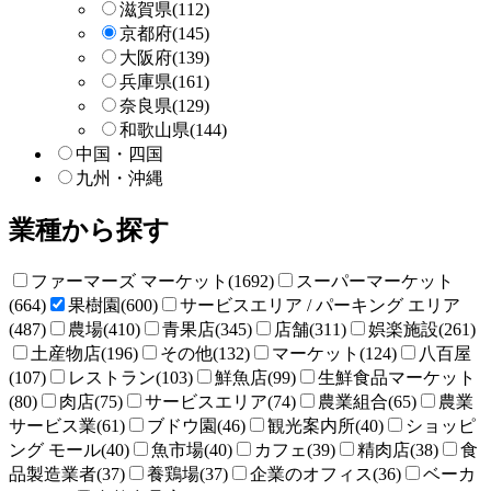
滋賀県
(112)
京都府
(145)
大阪府
(139)
兵庫県
(161)
奈良県
(129)
和歌山県
(144)
中国・四国
九州・沖縄
業種から探す
ファーマーズ マーケット(1692)
スーパーマーケット
(664)
果樹園(600)
サービスエリア / パーキング エリア
(487)
農場(410)
青果店(345)
店舗(311)
娯楽施設(261)
土産物店(196)
その他(132)
マーケット(124)
八百屋
(107)
レストラン(103)
鮮魚店(99)
生鮮食品マーケット
(80)
肉店(75)
サービスエリア(74)
農業組合(65)
農業
サービス業(61)
ブドウ園(46)
観光案内所(40)
ショッピ
ング モール(40)
魚市場(40)
カフェ(39)
精肉店(38)
食
品製造業者(37)
養鶏場(37)
企業のオフィス(36)
ベーカ