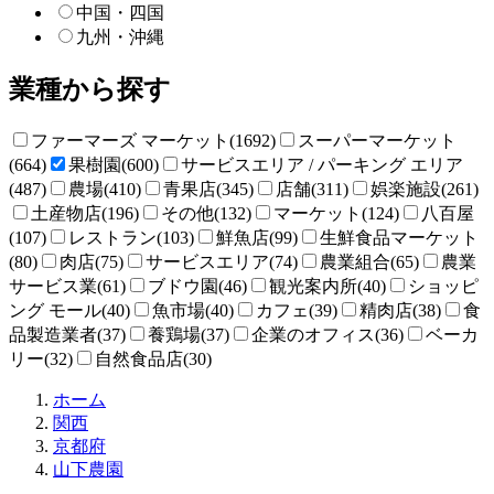
中国・四国
九州・沖縄
業種から探す
ファーマーズ マーケット(1692)
スーパーマーケット
(664)
果樹園(600)
サービスエリア / パーキング エリア
(487)
農場(410)
青果店(345)
店舗(311)
娯楽施設(261)
土産物店(196)
その他(132)
マーケット(124)
八百屋
(107)
レストラン(103)
鮮魚店(99)
生鮮食品マーケット
(80)
肉店(75)
サービスエリア(74)
農業組合(65)
農業
サービス業(61)
ブドウ園(46)
観光案内所(40)
ショッピ
ング モール(40)
魚市場(40)
カフェ(39)
精肉店(38)
食
品製造業者(37)
養鶏場(37)
企業のオフィス(36)
ベーカ
リー(32)
自然食品店(30)
直
ホーム
売
関西
所
京都府
ね
山下農園
っ