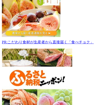
3432
京
都
府
京
丹
後
市
PR:こだわり食材が生産者から直接届く「食べチョク」
久
美
浜
町
平
田
870
0772-
83-
0483
-