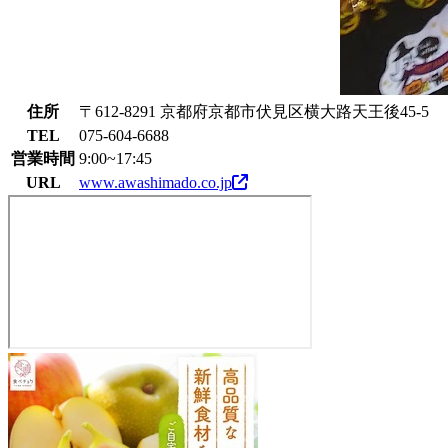
住所
〒612-8291 京都府京都市伏見区横大路天王後45-5
TEL
075-604-6688
営業時間
9:00~17:45
URL
www.awashimado.co.jp
あ
わ
し
ま
堂