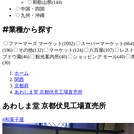
和歌山県
(144)
中国・四国
九州・沖縄
業種から探す
ファーマーズ マーケット(1692)
スーパーマーケット(664)
(196)
その他(132)
マーケット(124)
八百屋(107)
レストラ
ブドウ園(46)
観光案内所(40)
ショッピング モール(40)
(30)
直
ホーム
売
関西
所
京都府
ね
あわしま堂 京都伏見工場直売所
っ
と
あわしま堂 京都伏見工場直売所
#和菓子屋