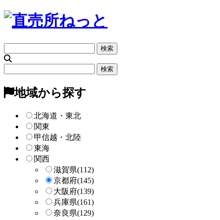
フ
リ
ー
フ
検
リ
索
ー
地域から探す
検
索
北海道・東北
関東
甲信越・北陸
東海
関西
滋賀県
(112)
京都府
(145)
大阪府
(139)
兵庫県
(161)
奈良県
(129)