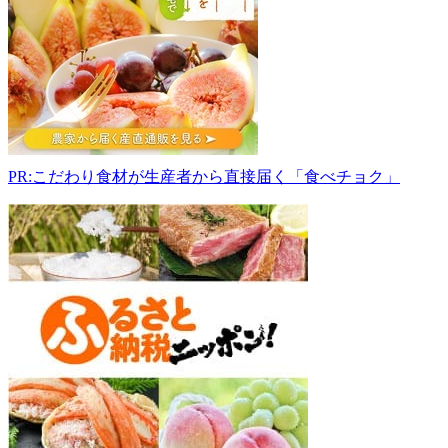
京
都
伏
見
工
場
直
売
PR:こだわり食材が生産者から直接届く「食べチョク」
所
612-
8291
京
都
府
京
都
市
伏
見
区
横