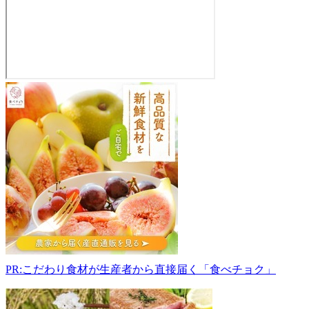
冨
美
家
伏
見
工
場
直
売
所
612-
8377
京
PR:こだわり食材が生産者から直接届く「食べチョク」
都
府
京