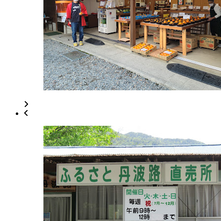
2022
年
8
月
17
日
2022
直
年
売
8
所
月
ね
20
っ
日
と