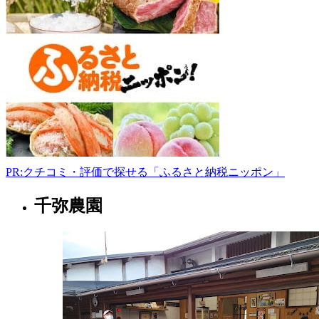
都
市
伏
見
区
島
津
町
179
075-
603-
0238
PR:クチコミ・評価で探せる「ふるさと納税ニッポン」
10:00-
千弥農園
17:00
京
都
府
う
ど
ん
屋