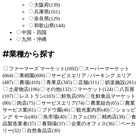
大阪府
(139)
兵庫県
(161)
奈良県
(129)
和歌山県
(144)
中国・四国
九州・沖縄
業種から探す
ファーマーズ マーケット(1692)
スーパーマーケット
(664)
果樹園(600)
サービスエリア / パーキング エリア
(487)
農場(410)
青果店(345)
店舗(311)
娯楽施設(261)
土産物店(196)
その他(132)
マーケット(124)
八百屋
(107)
レストラン(103)
鮮魚店(99)
生鮮食品マーケット
(80)
肉店(75)
サービスエリア(74)
農業組合(65)
農業
サービス業(61)
ブドウ園(46)
観光案内所(40)
ショッピ
ング モール(40)
魚市場(40)
カフェ(39)
精肉店(38)
食
品製造業者(37)
養鶏場(37)
企業のオフィス(36)
ベーカ
リー(32)
自然食品店(30)