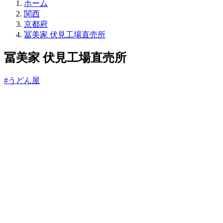
直
ホーム
売
関西
所
京都府
ね
冨美家 伏見工場直売所
っ
と
冨美家 伏見工場直売所
#うどん屋