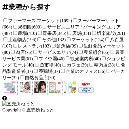
業種から探す
ファーマーズ マーケット(1692)
スーパーマーケット
(664)
果樹園(600)
サービスエリア / パーキング エリア
(487)
農場(410)
青果店(345)
店舗(311)
娯楽施設(261)
土産物店(196)
その他(132)
マーケット(124)
八百屋
(107)
レストラン(103)
鮮魚店(99)
生鮮食品マーケット
(80)
肉店(75)
サービスエリア(74)
農業組合(65)
農業
サービス業(61)
ブドウ園(46)
観光案内所(40)
ショッピ
ング モール(40)
魚市場(40)
カフェ(39)
精肉店(38)
食
品製造業者(37)
養鶏場(37)
企業のオフィス(36)
ベーカ
リー(32)
自然食品店(30)
Copyright © 直売所ねっと