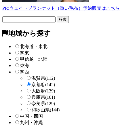
PR:ウェイトブランケット（重い毛布）予約販売はこちら
フ
リ
ー
地域から探す
検
索
北海道・東北
関東
甲信越・北陸
東海
関西
滋賀県
(112)
京都府
(145)
大阪府
(139)
兵庫県
(161)
奈良県
(129)
和歌山県
(144)
中国・四国
九州・沖縄