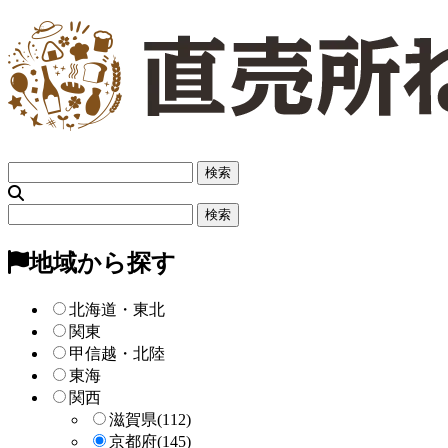
フ
リ
ー
フ
検
リ
索
ー
地域から探す
検
索
北海道・東北
関東
甲信越・北陸
東海
関西
滋賀県
(112)
京都府
(145)