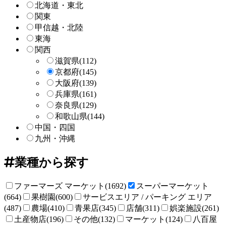
北海道・東北
関東
甲信越・北陸
東海
関西
滋賀県
(112)
京都府
(145)
大阪府
(139)
兵庫県
(161)
奈良県
(129)
和歌山県
(144)
中国・四国
九州・沖縄
業種から探す
ファーマーズ マーケット(1692)
スーパーマーケット
(664)
果樹園(600)
サービスエリア / パーキング エリア
(487)
農場(410)
青果店(345)
店舗(311)
娯楽施設(261)
土産物店(196)
その他(132)
マーケット(124)
八百屋