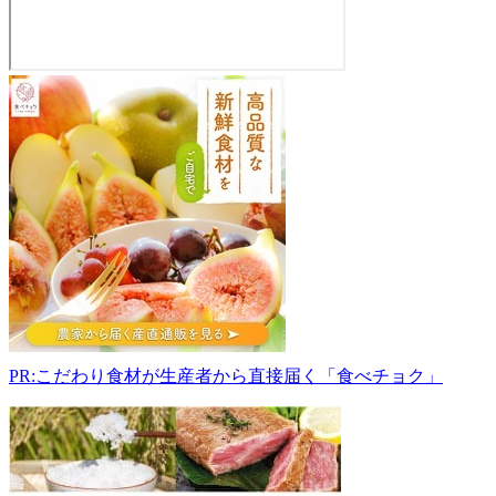
田
原
農
園
直
売
所
610-
1106
京
都
府
京
PR:こだわり食材が生産者から直接届く「食べチョク」
都
市
西
京
区