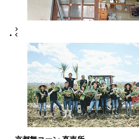
ッ
ト
2022
年
8
月
17
日
2022
直
年
売
8
所
月
ね
20
っ
日
と