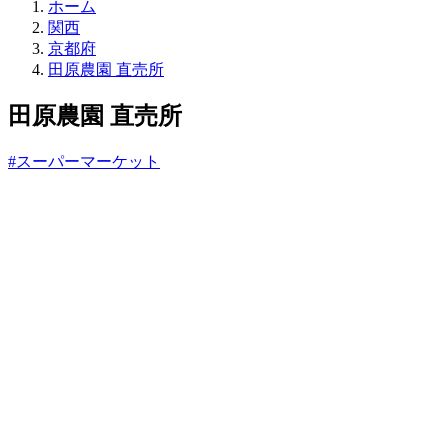
直
ホーム
売
関西
所
京都府
ね
田原農園 直売所
っ
と
田原農園 直売所
#スーパーマーケット