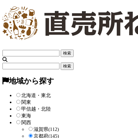
フ
リ
ー
フ
検
リ
索
ー
地域から探す
検
索
北海道・東北
関東
甲信越・北陸
東海
関西
滋賀県
(112)
京都府
(145)