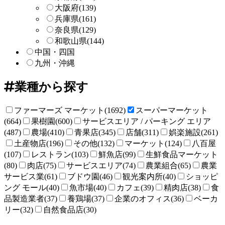
大阪府
(139)
兵庫県
(161)
奈良県
(129)
和歌山県
(144)
中国・四国
九州・沖縄
業種から探す
ファーマーズ マーケット(1692)
スーパーマーケット
(664)
果樹園(600)
サービスエリア / パーキング エリア
(487)
農場(410)
青果店(345)
店舗(311)
娯楽施設(261)
土産物店(196)
その他(132)
マーケット(124)
八百屋
(107)
レストラン(103)
鮮魚店(99)
生鮮食品マーケット
(80)
肉店(75)
サービスエリア(74)
農業組合(65)
農業
サービス業(61)
ブドウ園(46)
観光案内所(40)
ショッピ
ング モール(40)
魚市場(40)
カフェ(39)
精肉店(38)
食
品製造業者(37)
養鶏場(37)
企業のオフィス(36)
ベーカ
リー(32)
自然食品店(30)