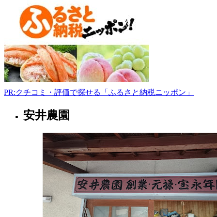
大
枝
沓
掛
町
4-
24
075-
333-
6862
PR:クチコミ・評価で探せる「ふるさと納税ニッポン」
tahara-
nouen.com
9:30-
安井農園
京
17:00
都
府
ス
ー
パ
ー
マ
ー
ケ