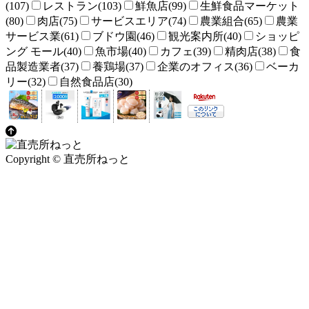
(107)
レストラン(103)
鮮魚店(99)
生鮮食品マーケット
(80)
肉店(75)
サービスエリア(74)
農業組合(65)
農業
サービス業(61)
ブドウ園(46)
観光案内所(40)
ショッピ
ング モール(40)
魚市場(40)
カフェ(39)
精肉店(38)
食
品製造業者(37)
養鶏場(37)
企業のオフィス(36)
ベーカ
リー(32)
自然食品店(30)
Copyright © 直売所ねっと