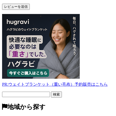
PR:ウェイトブランケット（重い毛布）予約販売はこちら
フ
リ
ー
地域から探す
検
索