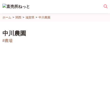
直
ホーム
関西
滋賀県
中川農園
売
所
中川農園
ね
#農場
っ
と