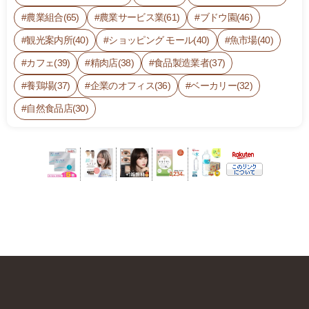
農業組合(65)
農業サービス業(61)
ブドウ園(46)
観光案内所(40)
ショッピング モール(40)
魚市場(40)
カフェ(39)
精肉店(38)
食品製造業者(37)
養鶏場(37)
企業のオフィス(36)
ベーカリー(32)
自然食品店(30)