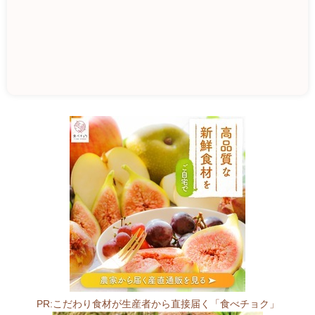
中
川
農
園
5
2
6
-
0
8
2
PR:こだわり食材が生産者から直接届く「食べチョク」
8