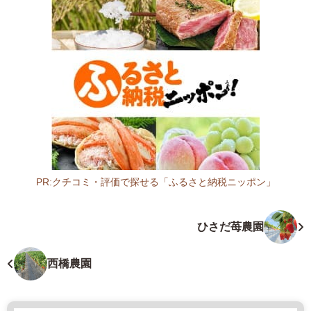
滋
賀
県
長
浜
市
加
田
町
3
7
PR:クチコミ・評価で探せる「ふるさと納税ニッポン」
7
滋
3
賀
ひさだ苺農園
0
県
8
農
0
場
西橋農園
-
2
7
0
4