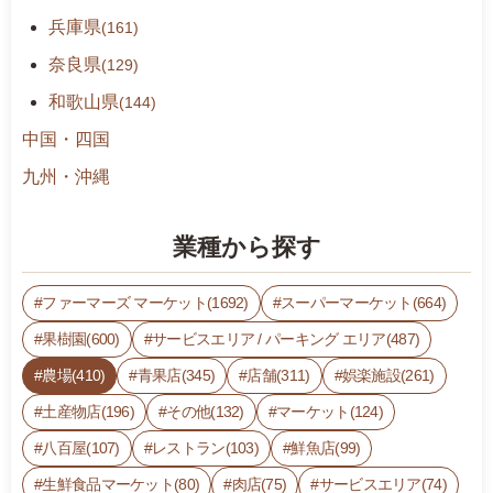
兵庫県
(161)
奈良県
(129)
和歌山県
(144)
中国・四国
九州・沖縄
業種から探す
ファーマーズ マーケット(1692)
スーパーマーケット(664)
果樹園(600)
サービスエリア / パーキング エリア(487)
農場(410)
青果店(345)
店舗(311)
娯楽施設(261)
土産物店(196)
その他(132)
マーケット(124)
八百屋(107)
レストラン(103)
鮮魚店(99)
生鮮食品マーケット(80)
肉店(75)
サービスエリア(74)