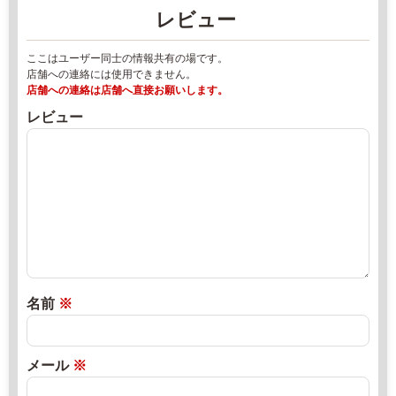
2
レビュー
5
2
9
年
ここはユーザー同士の情報共有の場です。
-
8
店舗への連絡には使用できません。
9
月
店舗への連絡は店舗へ直接お願いします。
3
1
レビュー
7
7
0
日
2
直
9:
0
売
0
2
所
0
2
ね
-
年
っ
1
8
と
3:
月
名前
※
0
2
0
0
日
メール
※