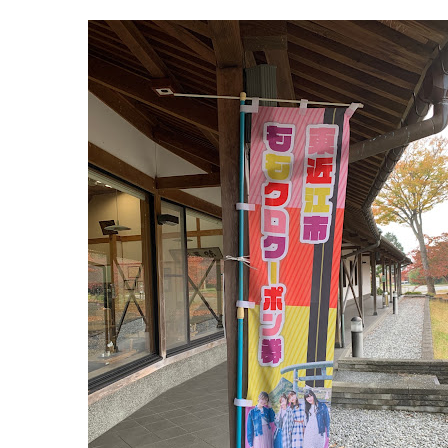
賀
洲
県
市
小
フ
篠
ァ
原
ー
2142-
マ
3
ー
077-
ズ
588-
3520
マ
ー
9:00-
ケ
17:00
ッ
土
ト
曜
2022
日
年
8
月
17
日
2022
直
年
売