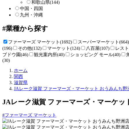
和歌山県
(144)
中国・四国
九州・沖縄
業種から探す
ファーマーズ マーケット(1692)
スーパーマーケット(664)
(196)
その他(132)
マーケット(124)
八百屋(107)
レストラ
ブドウ園(46)
観光案内所(40)
ショッピング モール(40)
(30)
直
ホーム
売
関西
所
滋賀県
ね
JAレーク滋賀 ファーマーズ・マーケット おうみんち野
っ
と
JAレーク滋賀 ファーマーズ・マーケッ
#ファーマーズ マーケット