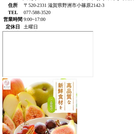
住所
〒520-2331 滋賀県野洲市小篠原2142-3
TEL
077-588-3520
営業時間
9:00~17:00
定休日
土曜日
JA
レ
ー
ク
滋
賀
フ
ァ
ー