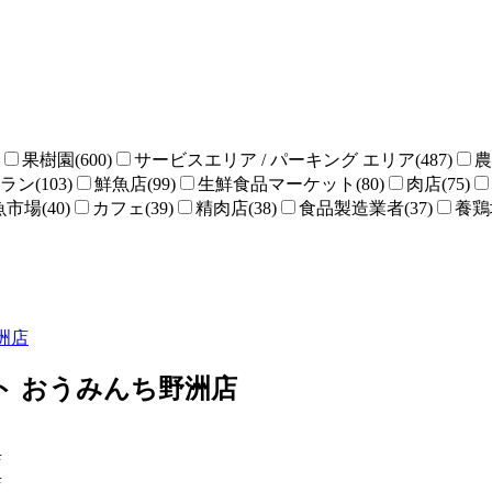
果樹園(600)
サービスエリア / パーキング エリア(487)
農
ン(103)
鮮魚店(99)
生鮮食品マーケット(80)
肉店(75)
魚市場(40)
カフェ(39)
精肉店(38)
食品製造業者(37)
養鶏場
洲店
ト おうみんち野洲店