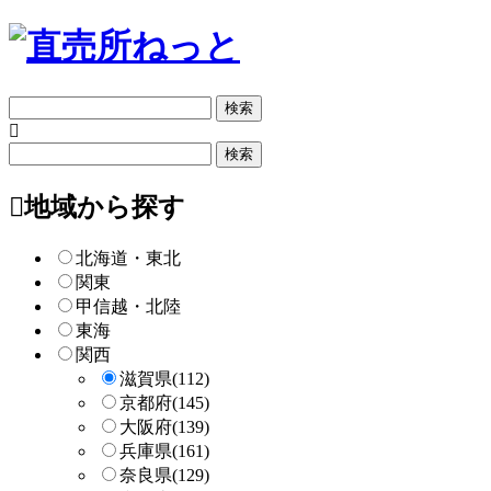
フ
リ
ー
フ
検
リ
索
ー
地域から探す
検
索
北海道・東北
関東
甲信越・北陸
東海
関西
滋賀県
(112)
京都府
(145)
大阪府
(139)
兵庫県
(161)
奈良県
(129)