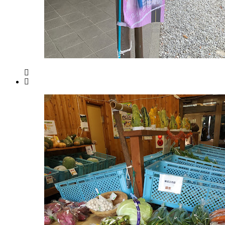
8
所
月
ね
20
っ
日
と