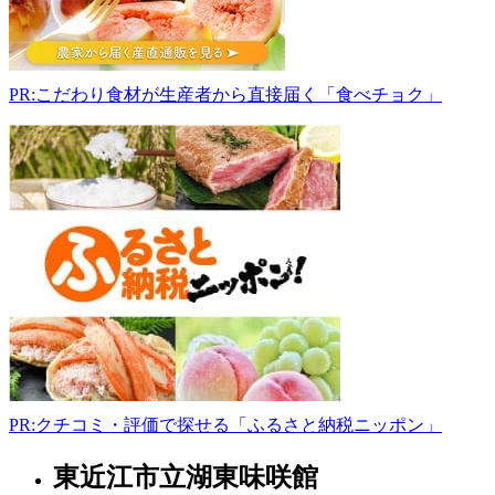
マ
ー
ズ・
マ
PR:こだわり食材が生産者から直接届く「食べチョク」
ー
ケ
ッ
ト
お
う
み
ん
ち
野
洲
店
520-
2331
滋
PR:クチコミ・評価で探せる「ふるさと納税ニッポン」
賀
県
東近江市立湖東味咲館
滋
野