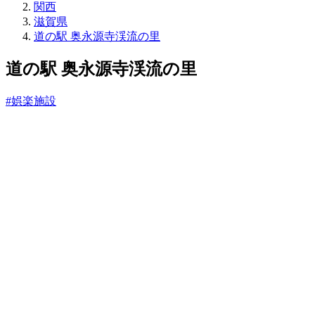
売
関西
所
滋賀県
ね
道の駅 奥永源寺渓流の里
っ
と
道の駅 奥永源寺渓流の里
#娯楽施設