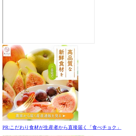
道
の
駅
奥
永
源
寺
渓
流
の
里
527-
0207
PR:こだわり食材が生産者から直接届く「食べチョク」
滋
賀