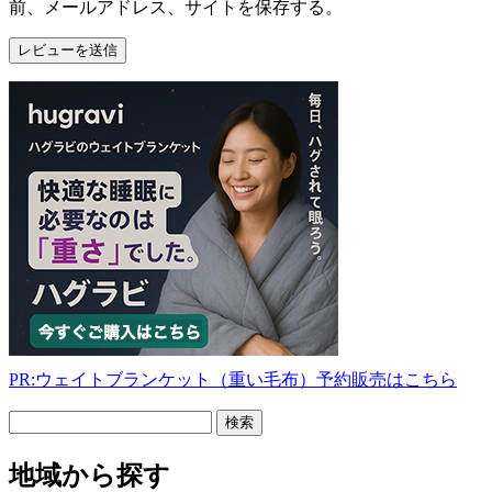
前、メールアドレス、サイトを保存する。
PR:ウェイトブランケット（重い毛布）予約販売はこちら
フ
リ
ー
地域から探す
検