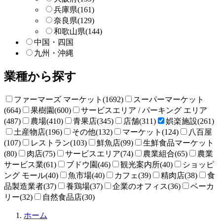
兵庫県
(161)
奈良県
(129)
和歌山県
(144)
中国・四国
九州・沖縄
業種から探す
ファーマーズ マーケット(1692)
スーパーマーケット
(664)
果樹園(600)
サービスエリア / パーキング エリア
(487)
農場(410)
青果店(345)
店舗(311)
娯楽施設(261)
土産物店(196)
その他(132)
マーケット(124)
八百屋
(107)
レストラン(103)
鮮魚店(99)
生鮮食品マーケット
(80)
肉店(75)
サービスエリア(74)
農業組合(65)
農業
サービス業(61)
ブドウ園(46)
観光案内所(40)
ショッピ
ング モール(40)
魚市場(40)
カフェ(39)
精肉店(38)
食
品製造業者(37)
養鶏場(37)
企業のオフィス(36)
ベーカ
リー(32)
自然食品店(30)
直
ホーム