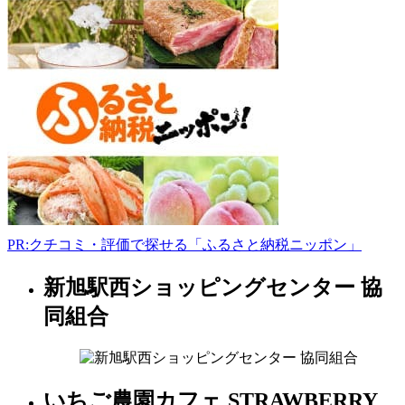
県
東
近
江
市
蓼
畑
町
510
0748-
29-
0428
PR:クチコミ・評価で探せる「ふるさと納税ニッポン」
9:00-
17:30
火
新旭駅西ショッピングセンター 協
滋
曜
賀
同組合
日
県
娯
楽
いちご農園カフェ STRAWBERRY
施