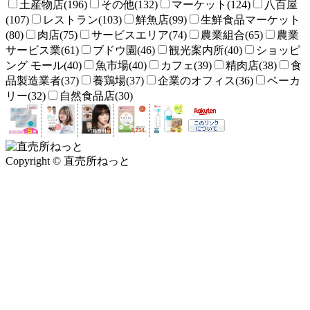
土産物店(196)
その他(132)
マーケット(124)
八百屋
(107)
レストラン(103)
鮮魚店(99)
生鮮食品マーケット
(80)
肉店(75)
サービスエリア(74)
農業組合(65)
農業
サービス業(61)
ブドウ園(46)
観光案内所(40)
ショッピ
ング モール(40)
魚市場(40)
カフェ(39)
精肉店(38)
食
品製造業者(37)
養鶏場(37)
企業のオフィス(36)
ベーカ
リー(32)
自然食品店(30)
Copyright © 直売所ねっと