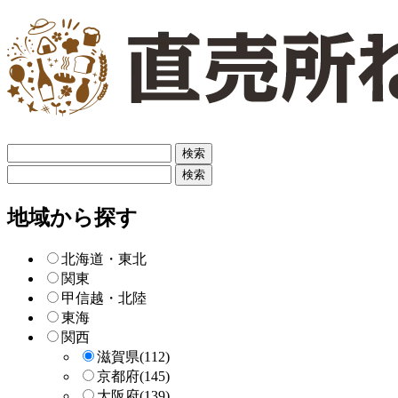
フ
リ
フ
ー
リ
検
ー
地域から探す
索
検
索
北海道・東北
関東
甲信越・北陸
東海
関西
滋賀県
(112)
京都府
(145)
大阪府
(139)