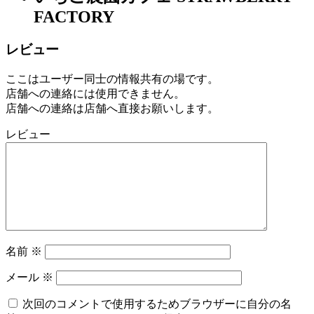
設
FACTORY
2022
年
レビュー
8
月
ここはユーザー同士の情報共有の場です。
17
店舗への連絡には使用できません。
日
2022
直
店舗への連絡は店舗へ直接お願いします。
年
売
レビュー
8
所
月
ね
20
っ
日
と
名前
※
メール
※
次回のコメントで使用するためブラウザーに自分の名