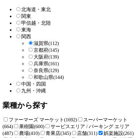
索
北海道・東北
関東
甲信越・北陸
東海
関西
滋賀県
(112)
京都府
(145)
大阪府
(139)
兵庫県
(161)
奈良県
(129)
和歌山県
(144)
中国・四国
九州・沖縄
業種から探す
ファーマーズ マーケット(1692)
スーパーマーケット
(664)
果樹園(600)
サービスエリア / パーキング エリア
(487)
農場(410)
青果店(345)
店舗(311)
娯楽施設(261)